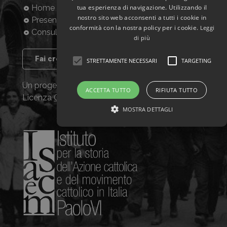
tua esperienza di navigazione. Utilizzando il
Home
nostro sito web acconsenti a tutti i cookie in
Presentazione
conformità con la nostra policy per i cookie.
Leggi
Consulta la banca dati
di più
Fai crescere il progetto
STRETTAMENTE NECESSARI
TARGETING
Un progetto dell’ISACEM, distribuito con
ACCETTA TUTTO
RIFIUTA TUTTO
Licenza
Creative Commons CC BY NC SA
MOSTRA DETTAGLI