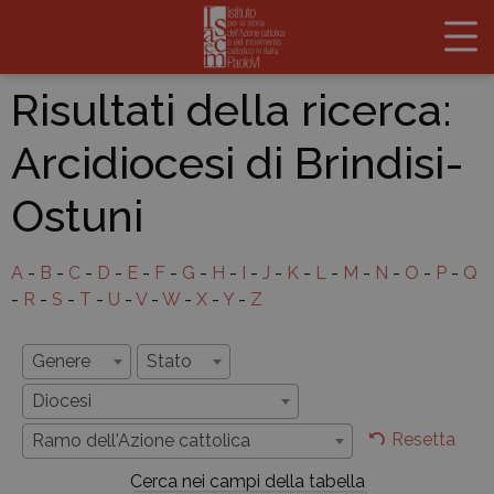
Risultati della ricerca:
Arcidiocesi di Brindisi-
Ostuni
A
-
B
-
C
-
D
-
E
-
F
-
G
-
H
-
I
-
J
-
K
-
L
-
M
-
N
-
O
-
P
-
Q
-
R
-
S
-
T
-
U
-
V
-
W
-
X
-
Y
-
Z
Genere
Stato
Diocesi
Resetta
Ramo dell'Azione cattolica
Cerca nei campi della tabella