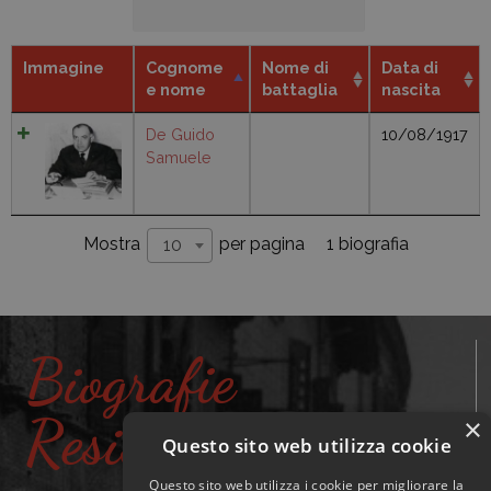
Immagine
Cognome
Nome di
Data di
e nome
battaglia
nascita
De Guido
10/08/1917
Samuele
1 biografia
Mostra
per pagina
10
Biografie
Resistenti
×
Questo sito web utilizza cookie
Questo sito web utilizza i cookie per migliorare la