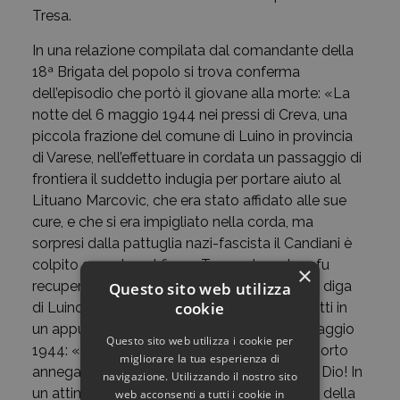
Tresa.
In una relazione compilata dal comandante della
18ª Brigata del popolo si trova conferma
dell’episodio che portò il giovane alla morte: «La
notte del 6 maggio 1944 nei pressi di Creva, una
piccola frazione del comune di Luino in provincia
di Varese, nell’effettuare in cordata un passaggio di
frontiera il suddetto indugia per portare aiuto al
Lituano Marcovic, che era stato affidato alle sue
cure, e che si era impigliato nella corda, ma
sorpresi dalla pattuglia nazi-fascista il Candiani è
colpito a morte nel fiume Tresa». La salma fu
×
recuperata solo dopo alcuni giorni presso la diga
Questo sito web utilizza
cookie
di Luino, come ricordato da don Enrico Bigatti in
un appunto sul suo diario alla data del 17 maggio
Questo sito web utilizza i cookie per
1944: «Stasera: Peppino Candiani trovato morto
migliorare la tua esperienza di
annegato! La notizia mi è stata folgore. Mio Dio! In
navigazione. Utilizzando il nostro sito
un attimo ho visto la crudezza della verità e della
web acconsenti a tutti i cookie in