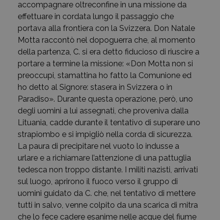
accompagnare oltreconfine in una missione da
effettuare in cordata lungo il passaggio che
portava alla frontiera con la Svizzera. Don Natale
Motta raccontò nel dopoguerra che, al momento
della partenza, C. si era detto fiducioso di riuscire a
portare a termine la missione: «Don Motta non si
preoccupi, stamattina ho fatto la Comunione ed
ho detto al Signore: stasera in Svizzera o in
Paradiso». Durante questa operazione, però, uno
degli uomini a lui assegnati, che proveniva dalla
Lituania, cadde durante il tentativo di superare uno
strapiombo e si impigliò nella corda di sicurezza.
La paura di precipitare nel vuoto lo indusse a
urlare e a richiamare l’attenzione di una pattuglia
tedesca non troppo distante. I militi nazisti, arrivati
sul luogo, aprirono il fuoco verso il gruppo di
uomini guidato da C. che, nel tentativo di mettere
tutti in salvo, venne colpito da una scarica di mitra
che lo fece cadere esanime nelle acque del fiume