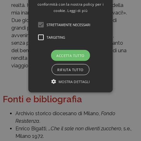
conformità con la nostra policy per i
realtà. Ho tremato della mia responsabilità, della
cookie.
Leggi di più
mia inarrivabile miseria. O Maria, salvami, salvaci!».
Due giorni dopo scriveva ancora: «Giornata di
STRETTAMENTE NECESSARI
grandi pensieri e riflessioni dopo il doloroso
avvenimento. Quel giovane sarà morto solo,
TARGETING
senza prete nei sacramenti, usufruendo soltanto
del bene ricevuto da noi preti, da me, come di una
ACCETTA TUTTO
rendita unica ed indispensabile per il grande
viaggio dell’eternità da cui non più si torna».
RIFIUTA TUTTO
MOSTRA DETTAGLI
Fonti e bibliografia
Archivio storico diocesano di Milano,
Fondo
Resistenza
.
Enrico Bigatti,
…Che il sale non diventi zucchero
, s.e.,
Milano 1972.