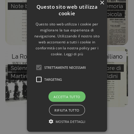
×
Note biografiche
Articolo in memoria
Questo sito web utilizza
cookie
di Marcello Spicola
Questo sito web utilizza i cookie per
migliorare la tua esperienza di
navigazione. Utilizzando il nostro sito
web acconsenti a tutti i cookie in
conformità con la nostra policy per i
cookie.
Leggi di più
La Rocca Alberto
Rinaldini Emiliano
STRETTAMENTE NECESSARI
Solenni esequie dei
Ricordo funebre di
Martiri di Fiesole
Emiliano Rinaldini
TARGETING
ACCETTA TUTTO
RIFIUTA TUTTO
MOSTRA DETTAGLI