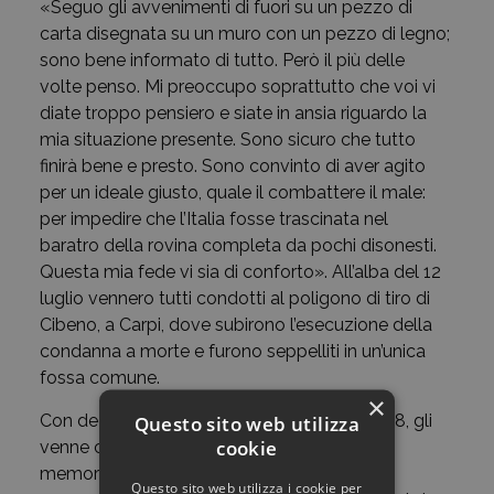
«Seguo gli avvenimenti di fuori su un pezzo di
carta disegnata su un muro con un pezzo di legno;
sono bene informato di tutto. Però il più delle
volte penso. Mi preoccupo soprattutto che voi vi
diate troppo pensiero e siate in ansia riguardo la
mia situazione presente. Sono sicuro che tutto
finirà bene e presto. Sono convinto di aver agito
per un ideale giusto, quale il combattere il male:
per impedire che l’Italia fosse trascinata nel
baratro della rovina completa da pochi disonesti.
Questa mia fede vi sia di conforto». All’alba del 12
luglio vennero tutti condotti al poligono di tiro di
Cibeno, a Carpi, dove subirono l’esecuzione della
condanna a morte e furono seppelliti in un’unica
fossa comune.
×
Con decreto ufficiale del 30 gennaio del 1948, gli
Questo sito web utilizza
cookie
venne concessa la medaglia d’argento alla
memoria con la qualifica di sottotenente
Questo sito web utilizza i cookie per