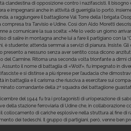
tà clandestina di opposizione contro i nazifascisti. Il bisogno 
ra e impegnarsi anche in attività di guerriglia lo portò, insieme
da, a raggiungere il battaglione Val Torre della I brigata Oso
 compresa tra Tarvisio e Udine. Così don Aldo Moretti descri
venne a comunicare la sua scelta: «Me lo vedo un giorno arriva
so di salire in montagna anche lui a fare il partigiano con la 
i, è studente; attenda semmai a servizi di pianura. Insiste. Gli
 presento a nessuno senza aver sentito cosa dicono anzitutt
uo del Carmine. Ritorna una seconda volta trionfante a dirmi c
Assunto il nome di battaglia di «Wolf», fu impegnato in dive
ifasciste e si distinse a più riprese per l’audacia che dimostr
tà in battaglia e il carisma che riusciva a esercitare sui compag
minato comandante della 2ª squadra del battaglione guasta
 dicembre del 1944 fu tra i protagonisti di un’operazione di sab
e della stazione ferroviaria di Udine che, in collaborazione 
il collocamento di cariche esplosive nella struttura al fine di r
rnimento dei tedeschi. Il gruppo di partigiani, però, venne ben p
osta di guardia alla stazione e ingaggiato in un breve scontro