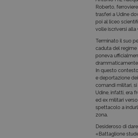
Roberto, ferroviere 
trasferì a Udine do
poi al liceo scienti
volle iscriversi all
Terminato il suo pe
caduta del regime e
poneva ufficialment
drammaticamente ap
In questo contesto,
e deportazione dei 
comandi militari, s
Udine, infatti, era
ed ex militari vers
spettacolo a indur
zona.
Desideroso di dare i
«Battaglione stude