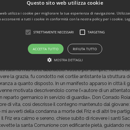
Questo sito web utilizza cookie
al fine di permettere la fuga dei suoi compagni, F. decise di att
cendosi individuare e, raggiunto, fu bloccato e catturato.
web utilizza i cookie per migliorare la tua esperienza di navigazione. Utilizza
 acconsenti a tutti i cookie in conformità con la nostra policy per i cookie.
Leg
rresto, venne trasportato alla caserma di Prampero, in provin
rio, in cui fu anche percosso e seviziato al fine di indurlo a c
STRETTAMENTE NECESSARI
TARGETING
 movimento partigiano, il 10 dicembre venne convocato insieme
 al Tribunale speciale per procedere al processo. Condannato a
la sentenza ebbe modo di scrivere sul retro di una fotografia:
ACCETTA TUTTO
RIFIUTA TUTTO
, quando riceverete questa, io sarò morto. Non piangete, ma siat
MOSTRA DETTAGLI
ispiaceri che vi ho recato ma ricordatevi di vostro figlio che s
ti l’ultimo mio forte abbraccio. Vostro per sempre, Toni». Vi
cevere la grazia, fu condotto nel cortile antistante la struttura d
eranza a quanto disposto. In un manifesto apparso in città il 
venne motivata descrivendolo come l’«autore di un attentat
 reparto germanico in servizio di guardia». Don Corrado Roiat
 ore di vita, così descrisse il contegno mantenuto dal giovane: 
i avvertì della condanna a morte del Friz e di altri tre partigi
e. Il Friz era calmo e sereno, chiese subito di ricevere i santi Sa
icevette la santa Comunione con edificante pietà, guidando nel