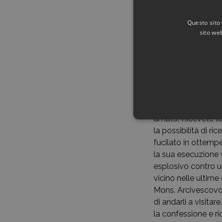
questa situazione, 
dei nazifascisti fa
Questo sito 
sito web
Posto in stato di a
un duro interrogato
responsabilità nel
partigiani davanti
dell’esecuzione del
genitori e fratelli
Perdonate tutti i d
amato. Ricevete tut
la possibilità di ri
fucilato in ottemp
la sua esecuzione 
esplosivo contro un
vicino nelle ultime
Mons. Arcivescovo m
di andarli a visitar
la confessione e r