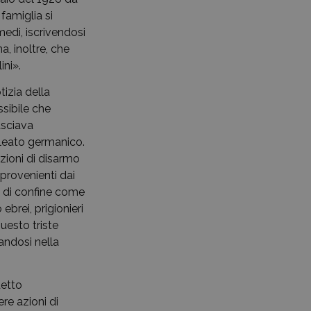
 famiglia si
medi, iscrivendosi
na, inoltre, che
ini».
tizia della
ssibile che
asciava
lleato germanico.
zioni di disarmo
 provenienti dai
tà di confine come
ebrei, prigionieri
uesto triste
andosi nella
detto
re azioni di