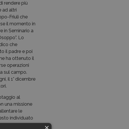
di rendere più
 ad altri
ppo-Friuli che
sse il momento in
re in Seminario a
“Osoppo”. Lo
 dico che
o il padre e poi
he ha ottenuto il
rse operazioni
ava sul campo.
ni, il 1° dicembre
tori.
otaggio al
con una missione
allentare le
resto individuato
 a fuoco. In
×