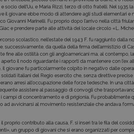
e socio dell’Uu, e Maria Rizzi, terzo di otto fratelli. Nel 1935 la
ve il giovane ebbe modo di attendere agli studi elementari e 
fico Giovanni Marinelli. Fu proprio dopo l’arrivo nella città friula
a Giac e prendere parte alle attività del locale circolo «L. Michel
rcorso scolastico, nell’estate del 1943 F. fu raggiunto dalla no
, successivamente, da quella della firma dell’armistizio di Ca
e fine alle ostilità con gli angloamericani ma, al contempo, l
erto il nodo riguardante i rapporti da mantenere con l’ex a
 il giovane fu particolarmente colpito in negativo dalle opera
soldati italiani del Regio esercito che, senza direttive precise
i erano arresi all’occupazione delle forze tedesche. In una cit
 frequente assistere al passaggio di convogli che trasportavano 
o i campi di concentramento e di prigionia. Fu probabilmente q
lo ad avvicinarsi al movimento resistenziale che andava form
l proprio contributo alla causa, F. si inserì tra le fila del cosid
nti», un gruppo di giovani che si erano organizzati per compie