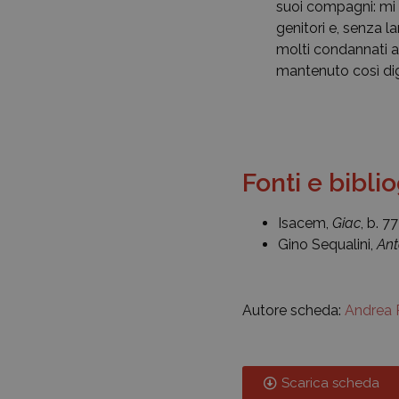
suoi compagni: mi p
genitori e, senza la
molti condannati a 
mantenuto così dig
Fonti e bibli
Isacem,
Giac
, b. 7
Gino Sequalini,
Ant
Autore scheda:
Andrea 
Scarica scheda