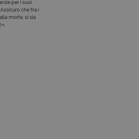
role per i suoi
 Assicuro che fra i
lla morte, si sia
z».