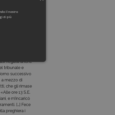
irare l’attenzione
ndo il nostro
gi di più
cia di Udine. Dopo
onfessare le sue
 ad altri tre
 morte, in attesa
 «Carissimi
e forti e pregate.
empre vi ha
stasi negata anche
el tribunale e
giorno successivo
o a mezzo di
ti, che gli rimase
«Alle ore 13 S.E.
ani, e m’incaricò
cramenti. […] Fece
la preghiera i