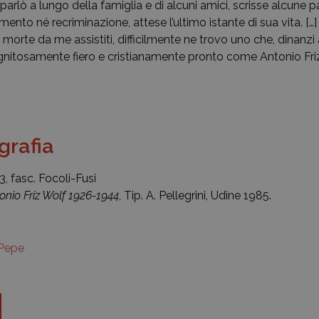
arlò a lungo della famiglia e di alcuni amici, scrisse alcune pa
mento né recriminazione, attese l’ultimo istante di sua vita. […]
morte da me assistiti, difficilmente ne trovo uno che, dinanzi a
nitosamente fiero e cristianamente pronto come Antonio Fri
ografia
73, fasc. Focoli-Fusi
onio Friz Wolf 1926-1944
, Tip. A. Pellegrini, Udine 1985.
Pepe