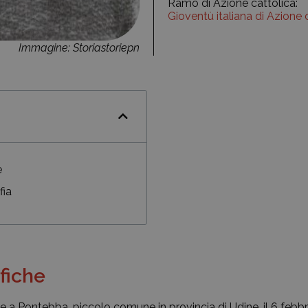
Ramo di Azione cattolica:
Gioventù italiana di Azione 
Immagine: Storiastoriepn
e
fia
fiche
e a Pontebba, piccolo comune in provincia di Udine, il 6 febb