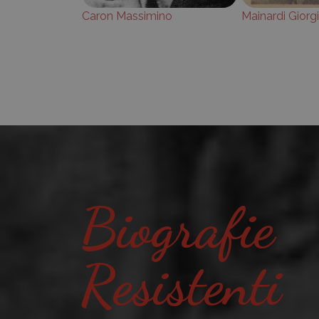
Caron Massimino
Mainardi Giorg
Biografie
Resistenti