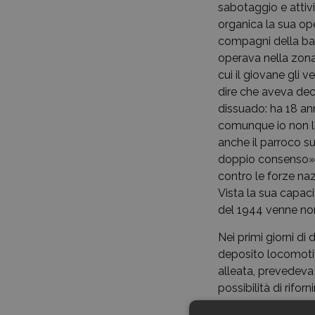
sabotaggio e attivi
organica la sua ope
compagni della ban
operava nella zona
cui il giovane gli 
dire che aveva deci
dissuado: ha 18 ann
comunque io non lo
anche il parroco s
doppio consenso». 
contro le forze naz
Vista la sua capaci
del 1944 venne no
Nei primi giorni di
deposito locomotiv
alleata, prevedeva 
possibilità di rifo
dalla guarnigione p