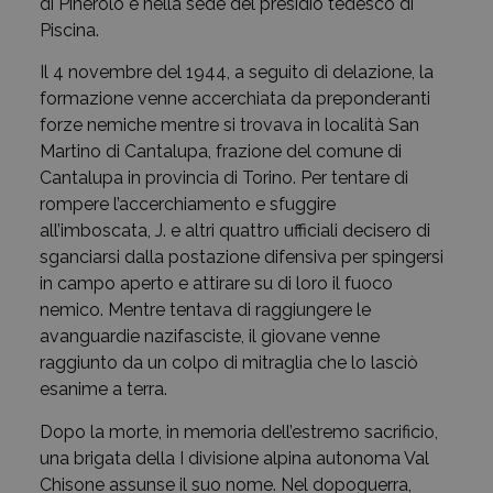
di Pinerolo e nella sede del presidio tedesco di
Piscina.
Il 4 novembre del 1944, a seguito di delazione, la
formazione venne accerchiata da preponderanti
forze nemiche mentre si trovava in località San
Martino di Cantalupa, frazione del comune di
Cantalupa in provincia di Torino. Per tentare di
rompere l’accerchiamento e sfuggire
all’imboscata, J. e altri quattro ufficiali decisero di
sganciarsi dalla postazione difensiva per spingersi
in campo aperto e attirare su di loro il fuoco
nemico. Mentre tentava di raggiungere le
avanguardie nazifasciste, il giovane venne
raggiunto da un colpo di mitraglia che lo lasciò
esanime a terra.
Dopo la morte, in memoria dell’estremo sacrificio,
una brigata della I divisione alpina autonoma Val
Chisone assunse il suo nome. Nel dopoguerra,