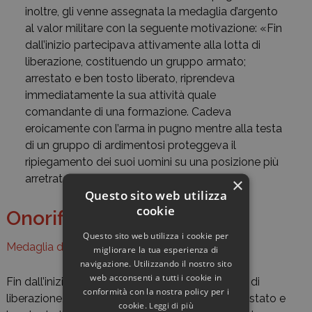
inoltre, gli venne assegnata la medaglia d’argento
al valor militare con la seguente motivazione: «Fin
dall’inizio partecipava attivamente alla lotta di
liberazione, costituendo un gruppo armato;
arrestato e ben tosto liberato, riprendeva
immediatamente la sua attività quale
comandante di una formazione. Cadeva
eroicamente con l’arma in pugno mentre alla testa
di un gruppo di ardimentosi proteggeva il
ripiegamento dei suoi uomini su una posizione più
arretrata onde sottrarli all’accerchiamento».
×
Questo sito web utilizza
cookie
Onorificenze
Questo sito web utilizza i cookie per
Medaglia d'argento al valore militare
migliorare la tua esperienza di
navigazione. Utilizzando il nostro sito
web acconsenti a tutti i cookie in
Fin dall’inizio partecipava attivamente alla lotta di
conformità con la nostra policy per i
liberazione, costituendo un gruppo armato; arrestato e
cookie.
Leggi di più