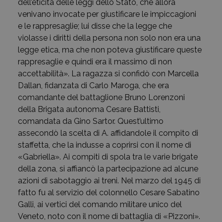
dell’eticità delle leggi dello Stato, che allora
venivano invocate per giustificare le impiccagioni
e le rappresaglie; lui disse che la legge che
violasse i diritti della persona non solo non era una
legge etica, ma che non poteva giustificare queste
rappresaglie e quindi era il massimo di non
accettabilità». La ragazza si confidò con Marcella
Dallan, fidanzata di Carlo Maroga, che era
comandante del battaglione Bruno Lorenzoni
della Brigata autonoma Cesare Battisti,
comandata da Gino Sartor. Quest’ultimo
assecondò la scelta di A. affidandole il compito di
staffetta, che la indusse a coprirsi con il nome di
«Gabriella». Ai compiti di spola tra le varie brigate
della zona, si affiancò la partecipazione ad alcune
azioni di sabotaggio ai treni. Nel marzo del 1945 di
fatto fu al servizio del colonnello Cesare Sabatino
Galli, ai vertici del comando militare unico del
Veneto, noto con il nome di battaglia di «Pizzoni».