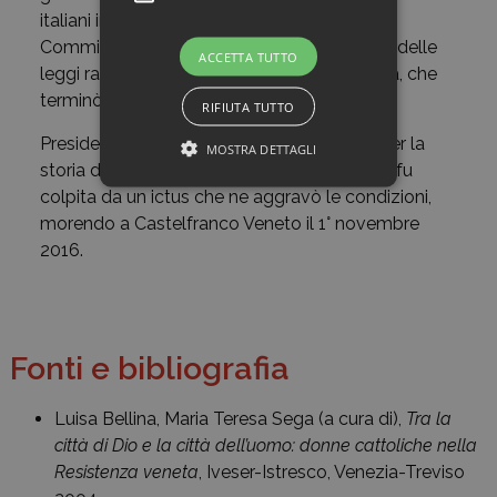
italiani in Somalia, per poi presiedere la
Commissione nazionale sulle conseguenze delle
ACCETTA TUTTO
leggi razziali per la comunità ebraica italiana, che
terminò i lavori nel 2001.
RIFIUTA TUTTO
Presidente onoraria dell’Istituto nazionale per la
MOSTRA DETTAGLI
storia del movimento di liberazione in Italia, fu
colpita da un ictus che ne aggravò le condizioni,
morendo a Castelfranco Veneto il 1° novembre
2016.
Fonti e bibliografia
Luisa Bellina, Maria Teresa Sega (a cura di),
Tra la
città di Dio e la città dell’uomo: donne cattoliche nella
Resistenza veneta
, Iveser-Istresco, Venezia-Treviso