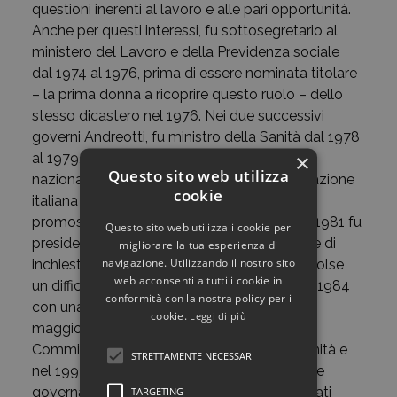
questioni inerenti al lavoro e alle pari opportunità.
Anche per questi interessi, fu sottosegretario al
ministero del Lavoro e della Previdenza sociale
dal 1974 al 1976, prima di essere nominata titolare
– la prima donna a ricoprire questo ruolo – dello
stesso dicastero nel 1976. Nei due successivi
governi Andreotti, fu ministro della Sanità dal 1978
×
al 1979, promuovendo il Servizio sanitario
Questo sito web utilizza
nazionale. Nel 1975 aveva guidato la delegazione
cookie
italiana alla World Conference on Women
promossa dall’Onu a Città del Messico. Nel 1981 fu
Questo sito web utilizza i cookie per
presidente della Commissione parlamentare di
migliorare la tua esperienza di
navigazione. Utilizzando il nostro sito
inchiesta sulla Loggia massonica P2, che svolse
web acconsenti a tutti i cookie in
un difficile ma importante lavoro, chiuso nel 1984
conformità con la nostra policy per i
con una relazione approvata a grande
cookie.
Leggi di più
maggioranza. Nel 1989 presiedette la
Commissione nazionale per le pari opportunità e
STRETTAMENTE NECESSARI
nel 1997 entrò a far parte della Commissione
governativa d’inchiesta sull’operato dei soldati
TARGETING