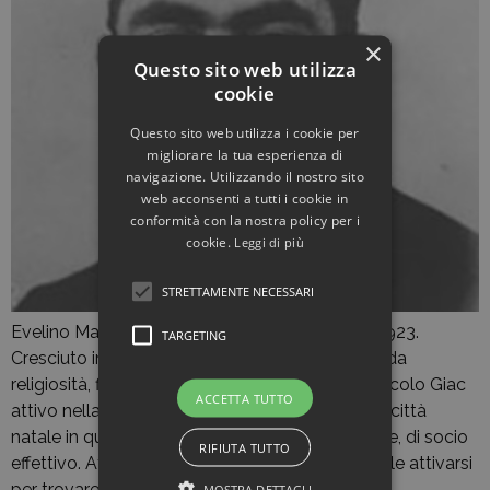
×
Questo sito web utilizza
cookie
Questo sito web utilizza i cookie per
migliorare la tua esperienza di
navigazione. Utilizzando il nostro sito
web acconsenti a tutti i cookie in
conformità con la nostra policy per i
cookie.
Leggi di più
STRETTAMENTE NECESSARI
Evelino Marcolini nacque a Verona il 4 giugno 1923.
TARGETING
Cresciuto in un ambiente impregnato di profonda
religiosità, fin da giovanissimo fece parte del circolo Giac
ACCETTA TUTTO
attivo nella parrocchia San Pancrazio della sua città
natale in qualità di aspirante e, successivamente, di socio
RIFIUTA TUTTO
effettivo. Attesi agli studi elementari e medi, volle attivarsi
per trovare un lavoro […]
MOSTRA DETTAGLI