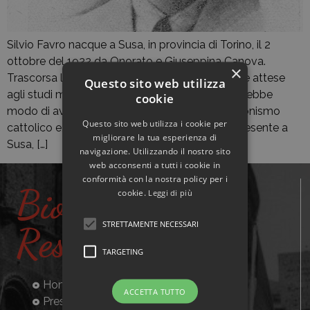
Silvio Favro nacque a Susa, in provincia di Torino, il 2
ottobre del 1922 da Onorato e Giuseppina Canova.
×
Trascorsa la sua infanzia nel paese natale, dove attese
Questo sito web utilizza
agli studi medi e superiori, nel corso del tempo ebbe
cookie
modo di avvicinarsi agli ambienti dell’associazionismo
Questo sito web utilizza i cookie per
cattolico e, quindi, di iscriversi al circolo Giac presente a
migliorare la tua esperienza di
Susa, […]
navigazione. Utilizzando il nostro sito
web acconsenti a tutti i cookie in
conformità con la nostra policy per i
Biografie
cookie.
Leggi di più
STRETTAMENTE NECESSARI
Resistenti
TARGETING
Home
ACCETTA TUTTO
Presentazione