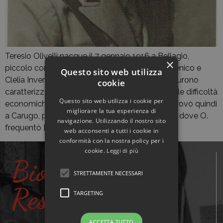
Teresio Olivelli nacque il 7 gennaio 1916 a Bellagio,
×
piccolo comune in provincia di Como, da Domenico e
Questo sito web utilizza
Clelia Invernizzi. Gli anni della sua fanciullezza furono
cookie
caratterizzati da continui spostamenti dovuti alle difficoltà
Questo sito web utilizza i cookie per
economiche della famiglia: dal 1921 al 1926 si trovò quindi
migliorare la tua esperienza di
a Carugo, poi a Zeme, luogo d’origine del padre dove O.
navigazione. Utilizzando il nostro sito
frequentò […]
web acconsenti a tutti i cookie in
conformità con la nostra policy per i
cookie.
Leggi di più
Biografie
STRETTAMENTE NECESSARI
Resistenti
TARGETING
ACCETTA TUTTO