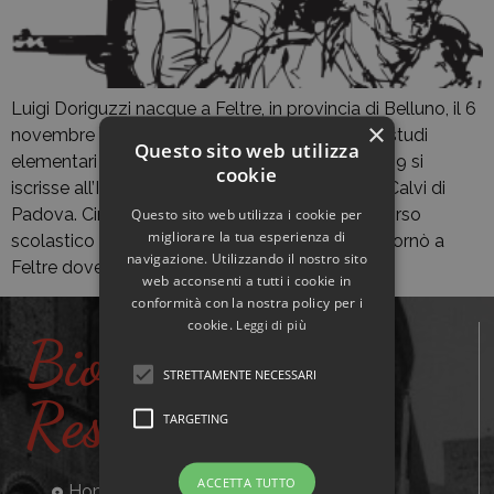
Luigi Doriguzzi nacque a Feltre, in provincia di Belluno, il 6
×
novembre del 1915. Dopo aver frequentato gli studi
Questo sito web utilizza
elementari e medi presso la città natale, nel 1929 si
cookie
iscrisse all’Istituto commerciale Pier Fortunato Calvi di
Padova. Cinque anni più tardi, terminato il percorso
Questo sito web utilizza i cookie per
migliorare la tua esperienza di
scolastico e ottenuto il diploma da ragioniere, tornò a
navigazione. Utilizzando il nostro sito
Feltre dove […]
web acconsenti a tutti i cookie in
conformità con la nostra policy per i
cookie.
Leggi di più
Biografie
STRETTAMENTE NECESSARI
Resistenti
TARGETING
ACCETTA TUTTO
Home