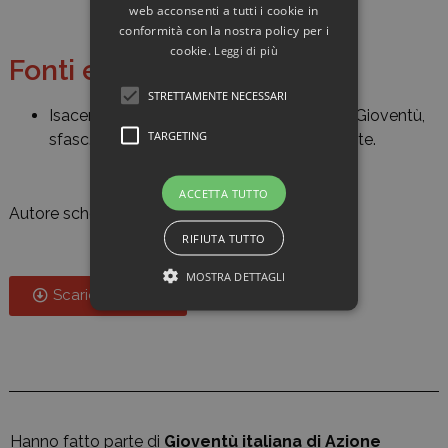
web acconsenti a tutti i cookie in
conformità con la nostra policy per i
cookie.
Leggi di più
Fonti e bibliografia
STRETTAMENTE NECESSARI
Isacem,
Giac
, b. 793, fasc. Soccorso della Gioventù,
TARGETING
sfasc. Marche; b. 773, fasc. Ciabatti-Conotte.
ACCETTA TUTTO
Autore scheda:
Andrea Pepe
RIFIUTA TUTTO
MOSTRA DETTAGLI
Scarica scheda
Hanno fatto parte di
Gioventù italiana di Azione