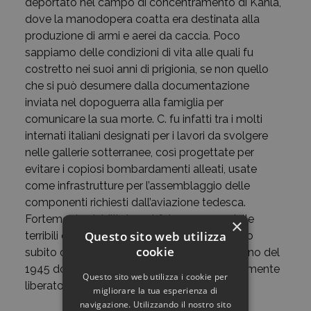
deportato nel campo di concentramento di Kahla,
dove la manodopera coatta era destinata alla
produzione di armi e aerei da caccia. Poco
sappiamo delle condizioni di vita alle quali fu
costretto nei suoi anni di prigionia, se non quello
che si può desumere dalla documentazione
inviata nel dopoguerra alla famiglia per
comunicare la sua morte. C. fu infatti tra i molti
internati italiani designati per i lavori da svolgere
nelle gallerie sotterranee, così progettate per
evitare i copiosi bombardamenti alleati, usate
come infrastrutture per l’assemblaggio delle
componenti richiesti dall’aviazione tedesca.
Fortemente debilitato nel fisico a causa delle
×
Questo sito web utilizza
terribili condizioni di lavoro e del trattamento
cookie
subito dalle guardie, il giovane morì il 1° giugno del
1945 dopo che il campo era stato definitivamente
Questo sito web utilizza i cookie per
liberato.
migliorare la tua esperienza di
navigazione. Utilizzando il nostro sito