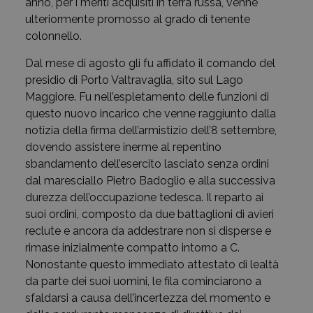
anno, per i meriti acquisiti in terra russa, venne
ulteriormente promosso al grado di tenente
colonnello.
Dal mese di agosto gli fu affidato il comando del
presidio di Porto Valtravaglia, sito sul Lago
Maggiore. Fu nell’espletamento delle funzioni di
questo nuovo incarico che venne raggiunto dalla
notizia della firma dell’armistizio dell’8 settembre,
dovendo assistere inerme al repentino
sbandamento dell’esercito lasciato senza ordini
dal maresciallo Pietro Badoglio e alla successiva
durezza dell’occupazione tedesca. Il reparto ai
suoi ordini, composto da due battaglioni di avieri
reclute e ancora da addestrare non si disperse e
rimase inizialmente compatto intorno a C.
Nonostante questo immediato attestato di lealtà
da parte dei suoi uomini, le fila cominciarono a
sfaldarsi a causa dell’incertezza del momento e