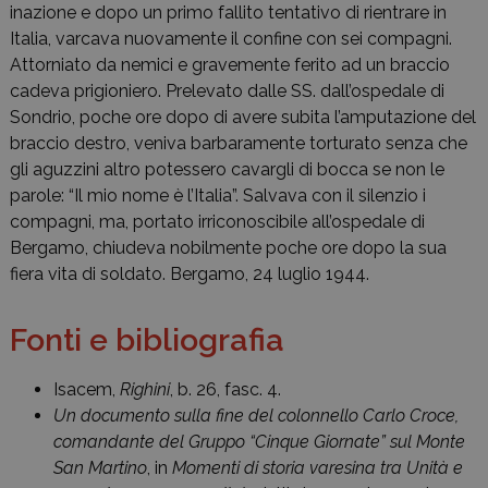
inazione e dopo un primo fallito tentativo di rientrare in
Italia, varcava nuovamente il confine con sei compagni.
Attorniato da nemici e gravemente ferito ad un braccio
cadeva prigioniero. Prelevato dalle SS. dall’ospedale di
Sondrio, poche ore dopo di avere subita l’amputazione del
braccio destro, veniva barbaramente torturato senza che
gli aguzzini altro potessero cavargli di bocca se non le
parole: “Il mio nome è l’Italia”. Salvava con il silenzio i
compagni, ma, portato irriconoscibile all’ospedale di
Bergamo, chiudeva nobilmente poche ore dopo la sua
fiera vita di soldato. Bergamo, 24 luglio 1944.
Fonti e bibliografia
Isacem,
Righini
, b. 26, fasc. 4.
Un documento sulla fine del colonnello Carlo Croce,
comandante del Gruppo “Cinque Giornate” sul Monte
San Martino
, in
Momenti di storia varesina tra Unità e