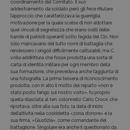
coordinamento del Comitato. Il suo
addestramento da soldato però gli fece rifiutare
l’approccio che caratterizzava la guerriglia,
motivazione per la quale scelse di non adottare
quei vincoli di segretezza che erano soliti delle
bande di patrioti operanti sotto l’egida del Cln. Non
solo mancavano del tutto nomi di battaglia che
rendessero i singoli difficilmente catturabili, ma C.
volle addirittura che fosse prodotta una sorta di
carta di identità militare per ogni membro della
sua formazione, che prevedeva anche l’aggiunta di
una fotografia. La prima tessera di riconoscimento
prodotta, con in alto il motto del reparto «non è
stato posto fango sul nostro volto», fu proprio
quella rilasciata al ten. colonnello Carlo Croce, che
riportava, oltre alla sua foto, la data di inizio
dell’attività nella cosiddetta «zona d’onore» e la
sua firma, «Giustizia», come comandante del
battaglione. Singolare era anche il questionario da