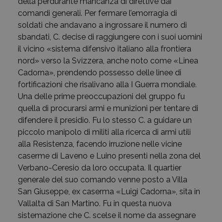
della perdurante mancanza di direttive dai
comandi generali. Per fermare l’emorragia di
soldati che andavano a ingrossare il numero di
sbandati, C. decise di raggiungere con i suoi uomini
il vicino «sistema difensivo italiano alla frontiera
nord» verso la Svizzera, anche noto come «Linea
Cadorna», prendendo possesso delle linee di
fortificazioni che risalivano alla I Guerra mondiale.
Una delle prime preoccupazioni del gruppo fu
quella di procurarsi armi e munizioni per tentare di
difendere il presidio. Fu lo stesso C. a guidare un
piccolo manipolo di militi alla ricerca di armi utili
alla Resistenza, facendo irruzione nelle vicine
caserme di Laveno e Luino presenti nella zona del
Verbano-Ceresio da loro occupata. Il quartier
generale del suo comando venne posto a Villa
San Giuseppe, ex caserma «Luigi Cadorna», sita in
Vallalta di San Martino. Fu in questa nuova
sistemazione che C. scelse il nome da assegnare