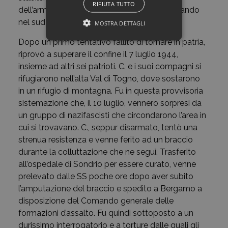
RIFIUTA TUTTO
dell’armata italiana che si andava riorganizzando
nel sud del paese e con le forze alleate.
MOSTRA DETTAGLI
Dopo un primo tentativo fallito di tornare in patria,
riprovò a superare il confine il 7 luglio 1944,
insieme ad altri sei patrioti. C. e i suoi compagni si
rifugiarono nell’alta Val di Togno, dove sostarono
in un rifugio di montagna. Fu in questa provvisoria
sistemazione che, il 10 luglio, vennero sorpresi da
un gruppo di nazifascisti che circondarono l’area in
cui si trovavano. C., seppur disarmato, tentò una
strenua resistenza e venne ferito ad un braccio
durante la colluttazione che ne seguì. Trasferito
all’ospedale di Sondrio per essere curato, venne
prelevato dalle SS poche ore dopo aver subito
l’amputazione del braccio e spedito a Bergamo a
disposizione del Comando generale delle
formazioni d’assalto. Fu quindi sottoposto a un
durissimo interrogatorio e a torture dalle quali gli