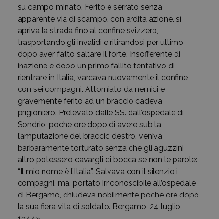
su campo minato. Ferito e serrato senza
apparente via di scampo, con ardita azione, sì
apriva la strada fino al confine svizzero,
trasportando gli invalidi e ritirandosi per ultimo
dopo aver fatto saltare il forte. Insofferente di
inazione e dopo un primo fallito tentativo di
rientrare in Italia, varcava nuovamente il confine
con sei compagni. Attorniato da nemici e
gravemente ferito ad un braccio cadeva
prigioniero. Prelevato dalle SS. dall’ospedale di
Sondrio, poche ore dopo di avere subita
l’amputazione del braccio destro, veniva
barbaramente torturato senza che gli aguzzini
altro potessero cavargli di bocca se non le parole:
“Il mio nome è l’Italia”. Salvava con il silenzio i
compagni, ma, portato irriconoscibile all’ospedale
di Bergamo, chiudeva nobilmente poche ore dopo
la sua fiera vita di soldato. Bergamo, 24 luglio
1944».