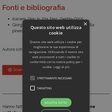
Fonti e bibliografia
Isacem,
Giac
, b. 774, fasc. Gedda-Gizzi.
×
Giorgio Grietti,
Eroi (quasi) dimenticati
, in «Vita
Questo sito web utilizza
pinerolese», 15 giugno 2011.
cookie
Questo sito web utilizza i cookie per
migliorare la tua esperienza di
Autore scheda:
Andrea Pepe
navigazione. Utilizzando il nostro sito
web acconsenti a tutti i cookie in
conformità con la nostra policy per i
cookie.
Leggi di più
Scarica scheda
STRETTAMENTE NECESSARI
TARGETING
ACCETTA TUTTO
Hanno fatto parte di
Gioventù italiana di Azione