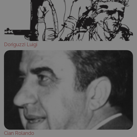
Doriguzzi Luigi
Cian Rolando