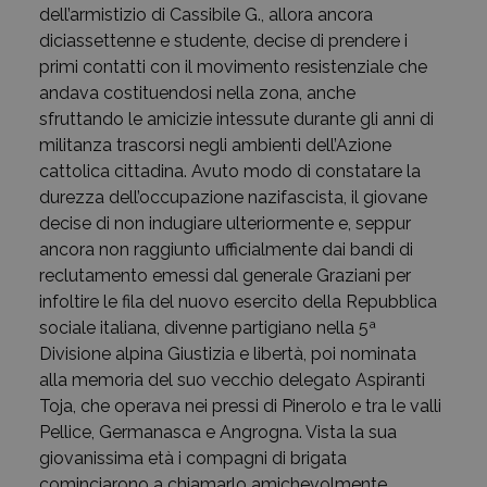
dell’armistizio di Cassibile G., allora ancora
diciassettenne e studente, decise di prendere i
primi contatti con il movimento resistenziale che
andava costituendosi nella zona, anche
sfruttando le amicizie intessute durante gli anni di
militanza trascorsi negli ambienti dell’Azione
cattolica cittadina. Avuto modo di constatare la
durezza dell’occupazione nazifascista, il giovane
decise di non indugiare ulteriormente e, seppur
ancora non raggiunto ufficialmente dai bandi di
reclutamento emessi dal generale Graziani per
infoltire le fila del nuovo esercito della Repubblica
sociale italiana, divenne partigiano nella 5ª
Divisione alpina Giustizia e libertà, poi nominata
alla memoria del suo vecchio delegato Aspiranti
Toja, che operava nei pressi di Pinerolo e tra le valli
Pellice, Germanasca e Angrogna. Vista la sua
giovanissima età i compagni di brigata
cominciarono a chiamarlo amichevolmente