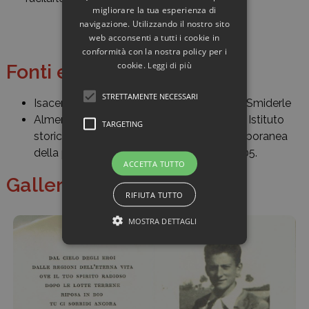
migliorare la tua esperienza di
navigazione. Utilizzando il nostro sito
web acconsenti a tutti i cookie in
conformità con la nostra policy per i
cookie.
Leggi di più
Fonti e bibliografia
STRETTAMENTE NECESSARI
Isacem,
Giac
, b. 776, fasc. Scaccabarozzi-Smiderle
Almerino Lunardon,
La Resistenza vadese
, Istituto
TARGETING
storico della Resistenza e dell’età contemporanea
della provincia di Savona, Vado Ligure 2005.
ACCETTA TUTTO
Galleria di immagini
RIFIUTA TUTTO
MOSTRA DETTAGLI