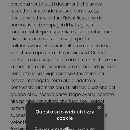
personalmente tutti i documenti che aveva
raccolto per attendere al suo compito. La
decisione, oltre a evitare l’identificazione dei
nominativi dei compagni di battaglia, fu
fondamentale per risparmiare alla popolazione
civile una violenta rappresaglia per la
collaborazione assicurata alle formazioni della
Resistenza operanti nella provincia di Cuneo.
Catturato da una pattuglia di militi tedeschi, venne
immediatamente riconosciuto come partigiano e
condotto in una vigna presso Clavesana per
essere interrogato, torturato e indotto a
confessare informazioni utili all’individuazione del
gruppo di cui faceva parte. Dopo avergli sparato
alle gambe per evitare che fuggisse, i soldati
×
nazisti lo seviziarono fino all’alba del giorno
Questo sito web utilizza
successivo e, visto il suo ostinato silenzio e la
cookie
volontà di non rivelare alcunché, decisero di
Questo sito web utilizza i cookie per
fucilarlo sul posto e lasciato insepolto.