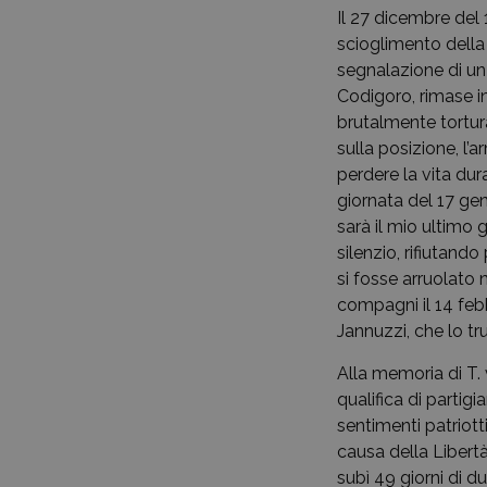
Il 27 dicembre del
scioglimento della 
segnalazione di un
Codigoro, rimase in
brutalmente tortura
sulla posizione, l’
perdere la vita dura
giornata del 17 ge
sarà il mio ultimo 
silenzio, rifiutando
si fosse arruolato 
compagni il 14 feb
Jannuzzi, che lo tru
Alla memoria di T. 
qualifica di partig
sentimenti patriott
causa della Libertà
subì 49 giorni di d