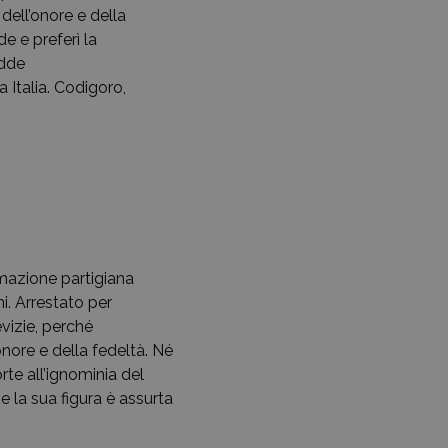
dell’onore e della
e e preferì la
adde
 Italia. Codigoro,
ormazione partigiana
i. Arrestato per
vizie, perché
nore e della fedeltà. Né
rte all’ignominia del
 la sua figura è assurta