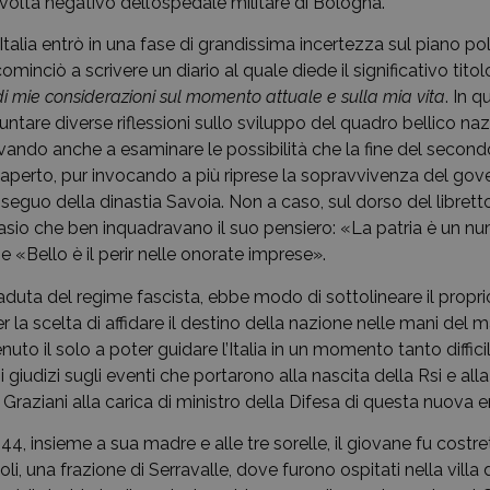
volta negativo dell’ospedale militare di Bologna.
’Italia entrò in una fase di grandissima incertezza sul piano poli
 cominciò a scrivere un diario al quale diede il significativo titol
i mie considerazioni sul momento attuale e sulla mia vita
. In 
tare diverse riflessioni sullo sviluppo del quadro bellico naz
vando anche a esaminare le possibilità che la fine del second
aperto, pur invocando a più riprese la sopravvivenza del go
seguo della dinastia Savoia. Non a caso, sul dorso del librett
asio che ben inquadravano il suo pensiero: «La patria è un num
 «Bello è il perir nelle onorate imprese».
caduta del regime fascista, ebbe modo di sottolineare il propri
a scelta di affidare il destino della nazione nelle mani del m
enuto il solo a poter guidare l’Italia in un momento tanto diffici
i giudizi sugli eventi che portarono alla nascita della Rsi e al
raziani alla carica di ministro della Difesa di questa nuova en
44, insieme a sua madre e alle tre sorelle, il giovane fu costret
oli, una frazione di Serravalle, dove furono ospitati nella villa de