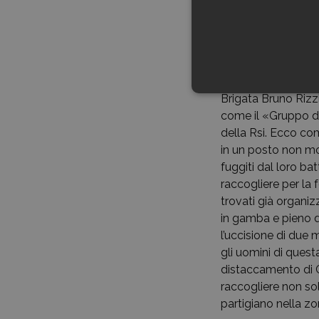
liberazione, in fond
disposto a prender
nel sangue le idee
del sangue fra frat
Il 30 agosto del 19
Brigata Bruno Rizz
come il «Gruppo de
della Rsi. Ecco co
in un posto non mo
fuggiti dal loro ba
raccogliere per la
trovati già organi
in gamba e pieno d
l’uccisione di due m
gli uomini di quest
distaccamento di C
raccogliere non so
partigiano nella zo