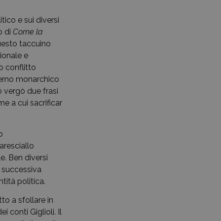
tico e sui diversi
o di
Come la
questo taccuino
ionale e
o conflitto
verno monarchico
o vergò due frasi
e a cui sacrificar
o
aresciallo
le. Ben diversi
la successiva
tità politica.
to a sfollare in
i conti Giglioli. Il