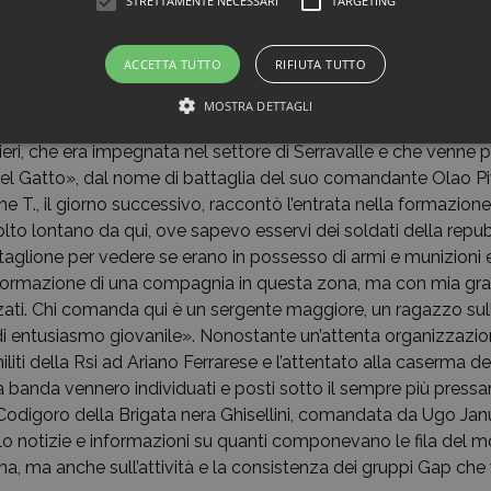
STRETTAMENTE NECESSARI
TARGETING
o, aveva già delineato i tratti caratteristici, affermando, tra l’al
e le armi per difendere le proprie idee, ma facendo di tutto p
 a noi contrarie» e, soprattutto, cercando di evitare «che fos
ACCETTA TUTTO
RIFIUTA TUTTO
elli, vendette e odii non vi dovrebbero essere».
MOSTRA DETTAGLI
44, assunto il nome di battaglia di «Tredicino», entrò a far par
ieri, che era impegnata nel settore di Serravalle e che venne 
l Gatto», dal nome di battaglia del suo comandante Olao Piv
me T., il giorno successivo, raccontò l’entrata nella formazio
lto lontano da qui, ove sapevo esservi dei soldati della repu
ttaglione per vedere se erano in possesso di armi e munizioni e
 formazione di una compagnia in questa zona, ma con mia gran
zzati. Chi comanda qui è un sergente maggiore, un ragazzo sull
i entusiasmo giovanile». Nonostante un’attenta organizzazi
iliti della Rsi ad Ariano Ferrarese e l’attentato alla caserma del
a banda vennero individuati e posti sotto il sempre più pressa
odigoro della Brigata nera Ghisellini, comandata da Ugo Januz
lo notizie e informazioni su quanti componevano le fila del
na, ma anche sull’attività e la consistenza dei gruppi Gap che