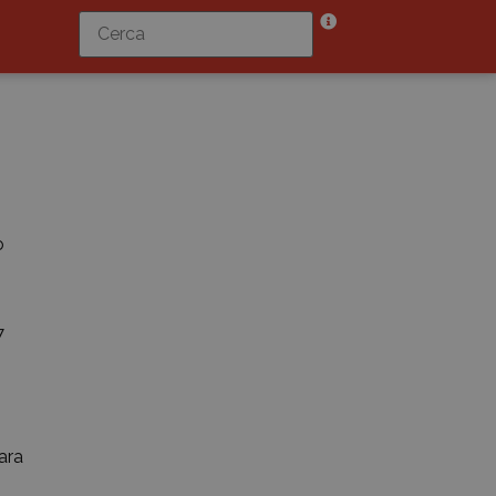
o
7
ara