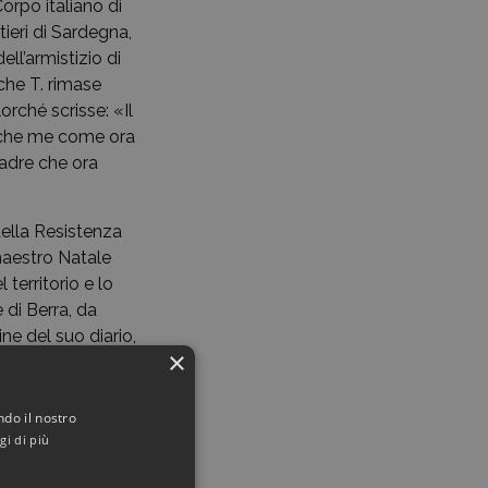
Corpo italiano di
ieri di Sardegna,
ll’armistizio di
che T. rimase
orché scrisse: «Il
anche me come ora
Padre che ora
della Resistenza
maestro Natale
 territorio e lo
 di Berra, da
ne del suo diario,
×
un «tenente in
 sabotaggio». È
ienza partigiana
ndo il nostro
anche io
gi di più
 lotta di