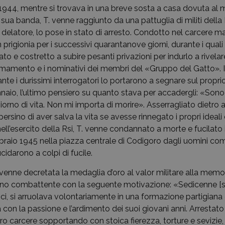
 1944, mentre si trovava in una breve sosta a casa dovuta a
sua banda, T. venne raggiunto da una pattuglia di militi della 
 delatore, lo pose in stato di arresto. Condotto nel carcere 
 prigionia per i successivi quarantanove giorni, durante i qual
to e costretto a subire pesanti privazioni per indurlo a rivela
armamento e i nominativi dei membri del «Gruppo del Gatto». I
nte i durissimi interrogatori lo portarono a segnare sul proprio 
nnaio, l’ultimo pensiero su quanto stava per accadergli: «Sono
giorno di vita. Non mi importa di morire». Asserragliato dietro 
 persino di aver salva la vita se avesse rinnegato i propri ideali 
nell’esercito della Rsi, T. venne condannato a morte e fucilat
braio 1945 nella piazza centrale di Codigoro dagli uomini c
cidarono a colpi di fucile.
venne decretata la medaglia d’oro al valor militare alla memo
iano combattente con la seguente motivazione: «Sedicenne [sic
ici, si arruolava volontariamente in una formazione partigiana
 con la passione e l’ardimento dei suoi giovani anni. Arrestato
uro carcere sopportando con stoica fierezza, torture e sevizie