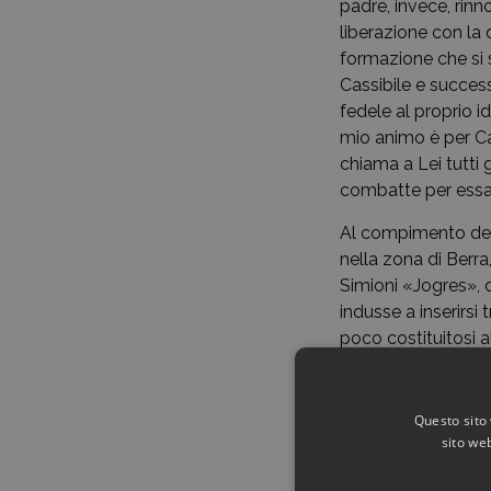
padre, invece, rinno
liberazione con la
formazione che si s
Cassibile e succes
fedele al proprio i
mio animo è per C
chiama a Lei tutti 
combatte per essa
Al compimento del 
nella zona di Berr
Simioni «Jogres», c
indusse a inserirsi
poco costituitosi a
T. appuntò al 18 a
congedo» che stav
probabilmente a que
Questo sito 
del giovane visto 
sito web
partecipo alla cacc