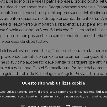
vò il desiderio di servire la patria e prese il proprio posto nel 
 qualifica di comandante del Raggruppamento speciale Granat
contrò con i tedeschi nei giorni appena successivi alla firma de
sivamente inquadrata nel Gruppo di combattimento Friuli. An
deale di lealtà verso la monarchia, ribadendo il suo pensiero all
asa Savoia ed aspetterò con fiducia che Essa chiami a Lei 
gli Italiani. Io non posso che calcare le onorate tracce di mio 
 e per essa darebbe tutto».
diciassettesimo anno di età, T. decise di entrare a far parte 
a, prendendo contatti con un ex tenente ormai in congedo, il 
he lo avvicinò all’operato delle bande di partigiani operanti nel
 tra le fila del nuovo Gap di Serravalle, una frazione del comune
lla guida di Labindo Bisi «Mago» e Angelo Previati. Tra le pagi
gosto 1944 di aver avuto un ultimo e risolutorio incontro con 
Questo sito web utilizza cookie
a tentando di organizzare una compagnia dedita ad «atti di
sta data che ci si deve riferire per indicare l’inizio dell’esper
web utilizza i cookie per migliorare la tua esperienza di navigazione. Utilizza
che, poco più avanti, ebbe modo di scrivere: «Finalmente ora 
 acconsenti a tutti i cookie in conformità con la nostra policy per i cookie.
Leg
iata dei tedeschi dall’Italia». Di questa sua partecipazione alla