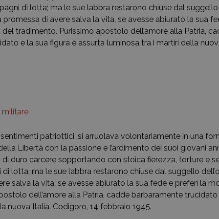
agni di lotta; ma le sue labbra restarono chiuse dal suggello 
a promessa di avere salva la vita, se avesse abiurato la sua fed
a del tradimento. Purissimo apostolo dell’amore alla Patria, c
ato e la sua figura è assurta luminosa tra i martiri della nuova
 militare
i sentimenti patriottici, si arruolava volontariamente in una f
ella Libertà con la passione e l’ardimento dei suoi giovani ann
i di duro carcere sopportando con stoica fierezza, torture e se
i lotta; ma le sue labbra restarono chiuse dal suggello dell’o
re salva la vita, se avesse abiurato la sua fede e preferì la mo
ostolo dell’amore alla Patria, cadde barbaramente trucidato e
lla nuova Italia. Codigoro, 14 febbraio 1945.