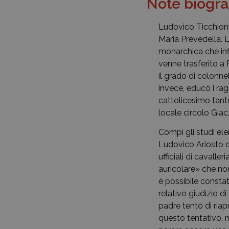
Note biogra
Ludovico Ticchioni 
Maria Prevedella. L
monarchica che infl
venne trasferito a
il grado di colonnel
invece, educò i rag
cattolicesimo tanto
locale circolo Giac
Compì gli studi ele
Ludovico Ariosto d
ufficiali di cavall
auricolare» che non
è possibile constat
relativo giudizio di
padre tentò di ria
questo tentativo, n