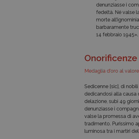
denunziasse i comp
fedeltà. Né valse l
morte all’ignomini
barbaramente trucid
14 febbraio 1945».
Onorificenze
Medaglia d'oro al valore
Sedicenne [sic], di nobil
dedicandosi alla causa d
delazione, subì 49 giorn
denunziasse i compagni d
valse la promessa di ave
tradimento. Purissimo ap
luminosa tra i martiri de