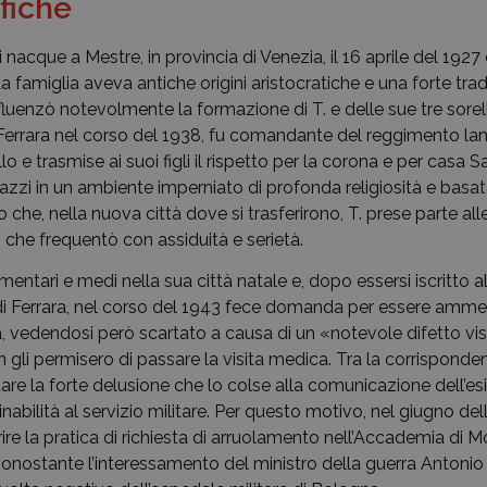
fiche
nacque a Mestre, in provincia di Venezia, il 16 aprile del 1927
a famiglia aveva antiche origini aristocratiche e una forte tra
uenzò notevolmente la formazione di T. e delle sue tre sorelle
 Ferrara nel corso del 1938, fu comandante del reggimento lan
lo e trasmise ai suoi figli il rispetto per la corona e per casa 
azzi in un ambiente imperniato di profonda religiosità e basato
 che, nella nuova città dove si trasferirono, T. prese parte alle
, che frequentò con assiduità e serietà.
mentari e medi nella sua città natale e, dopo essersi iscritto al
i Ferrara, nel corso del 1943 fece domanda per essere amme
eria, vedendosi però scartato a causa di un «notevole difetto vi
 gli permisero di passare la visita medica. Tra la corrisponden
are la forte delusione che lo colse alla comunicazione dell’es
 inabilità al servizio militare. Per questo motivo, nel giugno del
prire la pratica di richiesta di arruolamento nell’Accademia d
onostante l’interessamento del ministro della guerra Antonio Sor