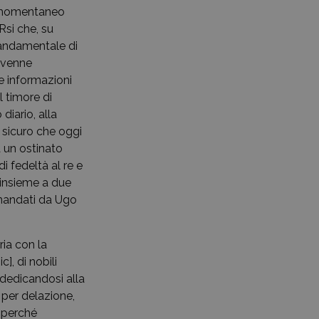
l momentaneo
Rsi che, su
mandamentale di
i venne
re informazioni
l timore di
diario, alla
 sicuro che oggi
a un ostinato
di fedeltà al re e
o insieme a due
omandati da Ugo
ria con la
], di nobili
 dedicandosi alla
 per delazione,
, perché