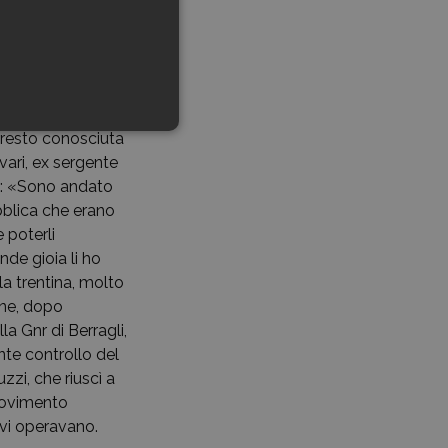
tro, di essere
er non «soffocare
se sparso ancora
te della 35ª
presto conosciuta
ari, ex sergente
ne: «Sono andato
bblica che erano
 poterli
de gioia li ho
a trentina, molto
one, dopo
la Gnr di Berragli,
nte controllo del
zi, che riuscì a
 movimento
 vi operavano.