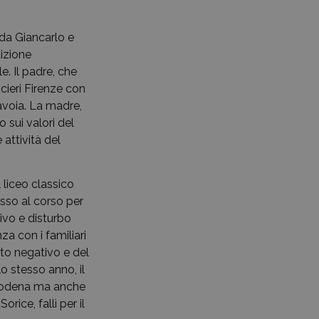
 da Giancarlo e
dizione
. Il padre, che
cieri Firenze con
Savoia. La madre,
 sui valori del
 attività del
 liceo classico
sso al corso per
sivo e disturbo
za con i familiari
ito negativo e del
lo stesso anno, il
i Modena ma anche
ice, fallì per il