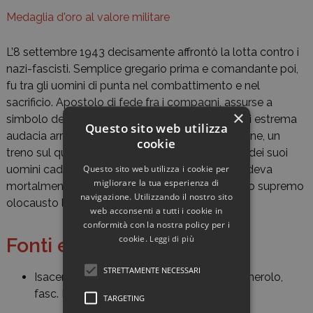
Medaglia d'oro al valore militare
L’8 settembre 1943 decisamente affrontò la lotta contro i
nazi-fascisti. Semplice gregario prima e comandante poi,
fu tra gli uomini di punta nel combattimento e nel
sacrificio. Apostolo di fede fra i compagni, assurse a
×
simbolo della guerra partigiana. Con un gesto di estrema
Questo sito web utilizza
audacia arrestava da solo, con falsa segnalazione, un
cookie
treno sul quale erano portati al carcere quattro dei suoi
Questo sito web utilizza i cookie per
uomini caduti in mano al nemico. Nella lotta cadeva
migliorare la tua esperienza di
mortalmente ferito, ridando ai compagni col suo supremo
navigazione. Utilizzando il nostro sito
olocausto la libertà. Torino, 24 gennaio 1944.
web acconsenti a tutti i cookie in
conformità con la nostra policy per i
cookie.
Leggi di più
Fonti e bibliografia
STRETTAMENTE NECESSARI
Isacem,
Giac
, Rapporti con le diocesi, b. Pinerolo,
fasc. Presidenza;
Righini
, b. 26, fasc. 4.
TARGETING