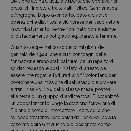
Divisione alpina Giustizia e libertà che operava nei
pressi di Pinerolo e tra le valli Pellice, Germanasca
e Angrogna. Dopo aver partecipato a diverse
operazioni e distintosi a più riprese per il suo valore
in combattimento, venne nominato comandante
di distaccamento col grado equiparato a tenente.
Quando seppe, nel corso dei primi giorni del
gennaio del 1944, che alcuni compagni della
formazione erano stati catturati da un reparto di
soldati tedeschi e posti in stato di arresto per
essere interrogati e torturati, si offrì volontario per
coordinare una missione di salvataggio e provare
a trarli in salvo. Il 24 dello stesso mese, postosi
alla testa di un gruppo di ardimentosi, T. organizzò
un appostamento lungo la stazione ferroviaria di
Bibiana e cercò di intercettare il convoglio che
avrebbe trasferito i prigionieri da Torre Pellice alla
caserma della Gnr di Pinerolo, designata come