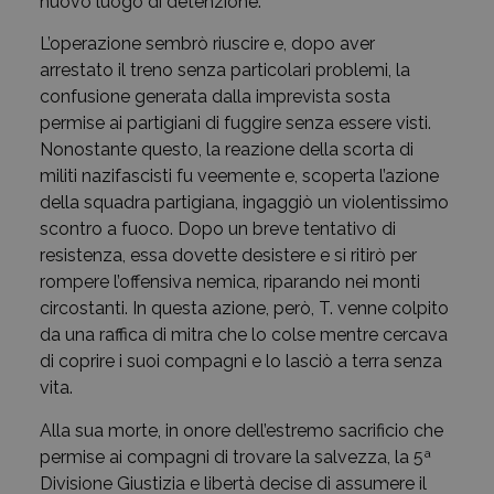
nuovo luogo di detenzione.
L’operazione sembrò riuscire e, dopo aver
arrestato il treno senza particolari problemi, la
confusione generata dalla imprevista sosta
permise ai partigiani di fuggire senza essere visti.
Nonostante questo, la reazione della scorta di
militi nazifascisti fu veemente e, scoperta l’azione
della squadra partigiana, ingaggiò un violentissimo
scontro a fuoco. Dopo un breve tentativo di
resistenza, essa dovette desistere e si ritirò per
rompere l’offensiva nemica, riparando nei monti
circostanti. In questa azione, però, T. venne colpito
da una raffica di mitra che lo colse mentre cercava
di coprire i suoi compagni e lo lasciò a terra senza
vita.
Alla sua morte, in onore dell’estremo sacrificio che
permise ai compagni di trovare la salvezza, la 5ª
Divisione Giustizia e libertà decise di assumere il