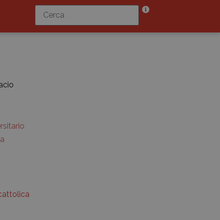
acio
sitario
ia
cattolica