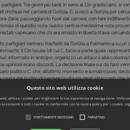
partigiani. Tre giorni più tardi, in seno al Cln gradiscano, si v
ati rinchiusi nel carcere di Gorizia. C. si recò a Gorizia per cer
ora d’aria, passeggiando fuori dal carcere, con fare indifferente
onale di quindici note. Subito sentì le medesime note provenir
restati sapevano che chi era rimasto in libertà stava cercando d
otto partigiani vennero trasferiti da Gorizia a Palmanova su u
hrmacht. Il Cln locale (di cui C. faceva parte quale rappresen
na), informato in anticipo, organizzò un attacco alla colonna 
le opinioni erano discordi. La decisione finale sul da farsi 
ario politico C. che, all’ultimo momento e a malincuore, decis
a causa del rischio di perdere la vita sia degli attaccanti che d
Questo sito web utilizza cookie
 di essere arrestato a sua volta, per precauzione si rifugiò nel
iesa di Bruma insieme al fratello Alessandro, dove continuò a
web utilizza i cookie per migliorare la tua esperienza di navigazione. Utilizza
Gè Salomone, fino alla fine del conflitto.
 acconsenti a tutti i cookie in conformità con la nostra policy per i cookie.
Leg
partecipò alle attività del Cln e poi insieme a Rolando Cian o
STRETTAMENTE NECESSARI
TARGETING
il sindacato libero. Si impegnò anche molto per le elezioni del 
in quell’anno 1948 (dal matrimonio nacquero quattro figli), o