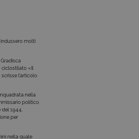
 indussero molti
a Gradisca
iclostilato «Il
scrisse l’articolo
 inquadrata nella
mmissario politico
e del 1944,
zione per
ini nella quale