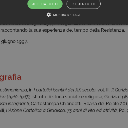
ACCETTA TUTTO
RIFIUTA TUTTO
preside, prima a Grado nella nascente scuola media, poi a P
MOSTRA DETTAGLI
al convegno «I cattolici isontini nel XX secolo. Il Goriziano fr
a democratica (1940-1947)», organizzato dall’Istituto di storia
ia, raccontando la sua esperienza del tempo della Resistenza.
8 giugno 1997.
ografia
Testimonianza
, in
I cattolici isontini del XX se­colo
, vol. III,
Il Gorizi
ica (1940-1947),
Istituto di storia sociale e re­ligiosa, Gorizia 19
ostri insegnanti
, Cartostampa Chiandetti, Reana del Rojale 201
li,
L’Azione Cattolica a Gradisca. 75 anni di vita ed attività
, Pol