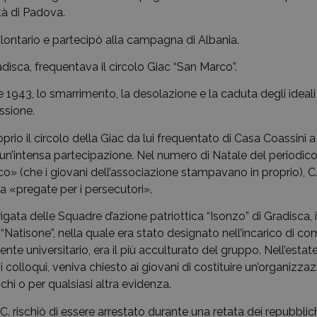
ità di Padova.
lontario e partecipò alla campagna di Albania.
adisca, frequentava il circolo Giac “San Marco”.
 1943, lo smarrimento, la desolazione e la caduta degli ideali
essione.
oprio il circolo della Giac da lui frequentato di Casa Coassini 
n’intensa partecipazione. Nel numero di Natale del periodico c
o» (che i giovani dell’associazione stampavano in proprio), C. 
a «pregate per i persecutori».
rigata delle Squadre d’azione patriottica “Isonzo” di Gradisca,
 “Natisone”, nella quale era stato designato nell’incarico di co
te universitario, era il più acculturato del gruppo. Nell’estat
i colloqui, veniva chiesto ai giovani di costituire un’organizza
hi o per qualsiasi altra evidenza.
 C. rischiò di essere arrestato durante una retata dei repubblich