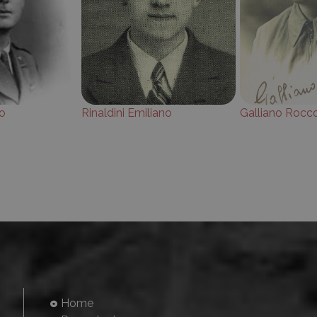
ro
Rinaldini Emiliano
Galliano Rocc
Home