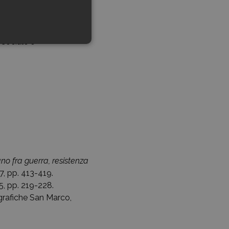
adova.
a guerra,
 sociale e
ano fra guerra, resistenza
87, pp. 413-419.
5, pp. 219-228.
igrafiche San Marco,