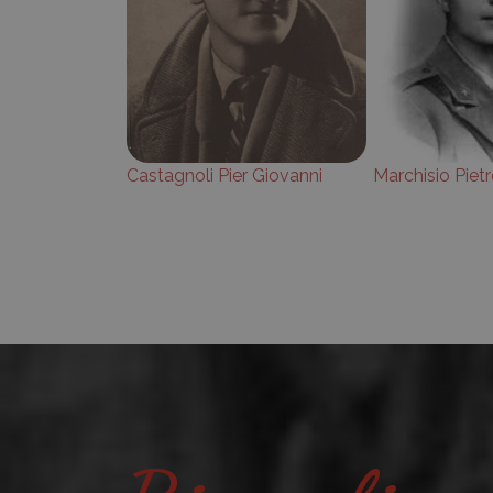
Castagnoli Pier Giovanni
Marchisio Piet