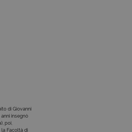
nito di Giovanni
i anni insegnò
, poi,
 la Facoltà di