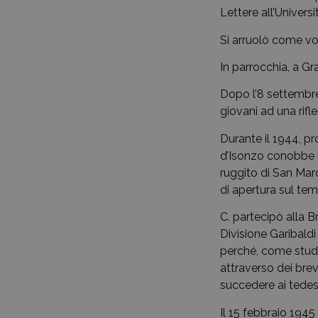
Lettere all’Univers
Si arruolò come vo
In parrocchia, a Gr
Dopo l’8 settembre
giovani ad una rifl
Durante il 1944, pr
d’Isonzo conobbe u
ruggito di San Marc
di apertura sul tem
C. partecipò alla B
Divisione Garibaldi
perché, come studen
attraverso dei brev
succedere ai tedesc
Il 15 febbraio 1945