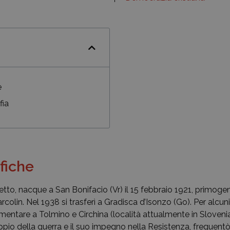
e
fia
fiche
etto, nacque a San Bonifacio (Vr) il 15 febbraio 1921, primoge
rcolin. Nel 1938 si trasferì a Gradisca d’Isonzo (Go). Per alcun
ntare a Tolmino e Circhina (località attualmente in Slovenia)
pio della guerra e il suo impegno nella Resistenza, frequentò