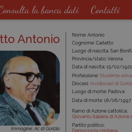
Consulta la banca dati
Contatti
tto Antonio
Nome: Antonio
Cognome: Carletto
Luogo di nascita: San Bonif
Provincia/stato: Verona
Data di nascita: 15/02/1921
Professione:
Studente univer
Diocesi:
Arcidiocesi di Goriz
Luogo di morte: Padova
Data di morte: 18/06/1997
Ramo di Azione cattolica:
Gioventù italiana di Azione 
Partito politico:
Immagine: Ac di Gorizia
Democrazia cristiana