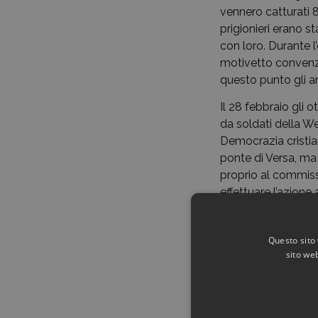
vennero catturati 8 
prigionieri erano st
con loro. Durante l’
motivetto convenzi
questo punto gli ar
Il 28 febbraio gli 
da soldati della We
Democrazia cristia
ponte di Versa, ma 
proprio al commiss
effettuare l’azione 
Il 5 marzo, temendo
campanile della ch
Questo sito 
dal cappellano don 
sito web
A guerra conclusa, 
Gradisca le Acli e 
Sposatosi proprio 