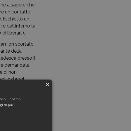
enne a sapere che i
care un contatto
, fischiettò un
e dall’interno (a
i liberarli).
n camion scortato
tante della
tedesca presso il
venne demandata
e di non
egli ostaggi.
×
la cella del
 vivere, nascosto
ndo il nostro
gi di più
rganizzò a
18 aprile 1948.
però nel mondo