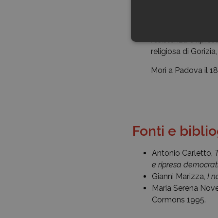
della scuola come 
Nel 1985 partecipò 
resistenza e ripres
religiosa di Goriz
Morì a Padova il 1
Fonti e bibli
Antonio Carletto,
e ripresa demo­crat
Gianni Marizza,
I n
Maria Serena Novel
Cormons 1995.