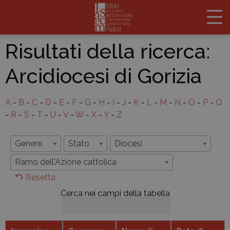
Risultati della ricerca:
Arcidiocesi di Gorizia
A
-
B
-
C
-
D
-
E
-
F
-
G
-
H
-
I
-
J
-
K
-
L
-
M
-
N
-
O
-
P
-
Q
-
R
-
S
-
T
-
U
-
V
-
W
-
X
-
Y
-
Z
Genere
Stato
Diocesi
Ramo dell'Azione cattolica
Resetta
Cerca nei campi della tabella