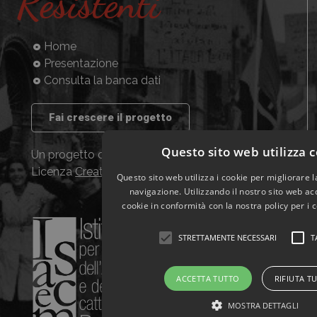
Resistenti
Home
Presentazione
Consulta la banca dati
Fai crescere il progetto
Questo sito web utilizza 
Un progetto dell’ISACEM, distribuito con
Licenza
Creative Commons CC BY NC SA
Questo sito web utilizza i cookie per migliorare 
navigazione. Utilizzando il nostro sito web acc
cookie in conformità con la nostra policy per i 
STRETTAMENTE NECESSARI
T
ACCETTA TUTTO
RIFIUTA T
MOSTRA DETTAGLI