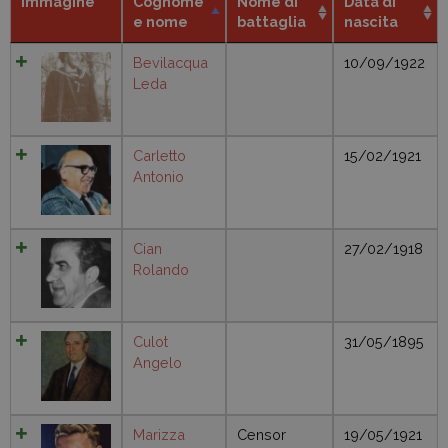
Immagine
Cognome
Nome di
Data di
e nome
battaglia
nascita
Bevilacqua
10/09/1922
Leda
Carletto
15/02/1921
Antonio
Cian
27/02/1918
Rolando
Culot
31/05/1895
Angelo
Marizza
Censor
19/05/1921