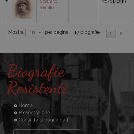
Sclarandi
30/01/1919
Renato
17 biografie
Mostra
per pagina
10
1
2
Biografie
Resistenti
Home
Presentazione
Consulta la banca dati