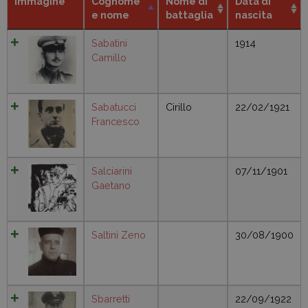
Immagine
Cognome
Nome di
Data di
e nome
battaglia
nascita
Sabatini
1914
Camillo
Sabatucci
Cirillo
22/02/1921
Francesco
Salciarini
07/11/1901
Gaetano
Saltini Zeno
30/08/1900
Sbarretti
22/09/1922