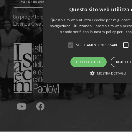
Fai crescere il progetto
Questo sito web utilizza
Un progetto dell’ISACEM, distribuito con
Questo sito web utilizza i cookie per migliorare
Licenza
Creative Commons CC BY NC SA
navigazione. Utilizzando il nostro sito web accons
in conformità con la nostra policy per i co
STRETTAMENTE NECESSARI
ACCETTA TUTTO
RIFIUTA 
MOSTRA DETTAGLI