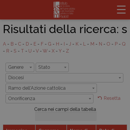
Risultati della ricerca:
s
A
-
B
-
C
-
D
-
E
-
F
-
G
-
H
-
I
-
J
-
K
-
L
-
M
-
N
-
O
-
P
-
Q
-
R
-
S
-
T
-
U
-
V
-
W
-
X
-
Y
-
Z
Genere
Stato
Diocesi
Ramo dell'Azione cattolica
Resetta
Onorificenza
Cerca nei campi della tabella