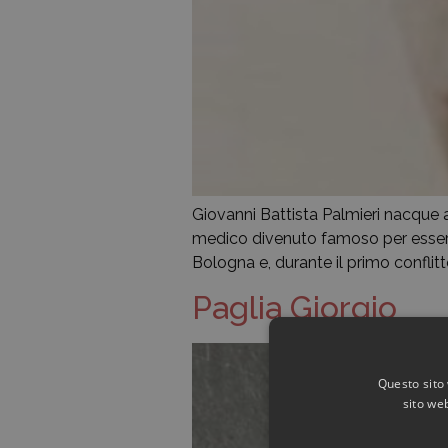
Giovanni Battista Palmieri nacque a
medico divenuto famoso per essere st
Bologna e, durante il primo conflitt
Paglia Giorgio
Questo sito 
sito web