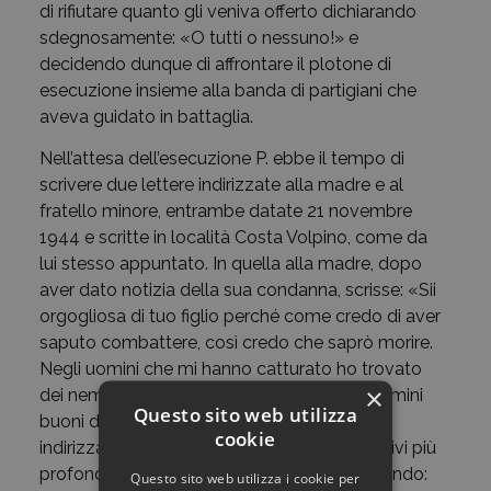
di rifiutare quanto gli veniva offerto dichiarando
sdegnosamente: «O tutti o nessuno!» e
decidendo dunque di affrontare il plotone di
esecuzione insieme alla banda di partigiani che
aveva guidato in battaglia.
Nell’attesa dell’esecuzione P. ebbe il tempo di
scrivere due lettere indirizzate alla madre e al
fratello minore, entrambe datate 21 novembre
1944 e scritte in località Costa Volpino, come da
lui stesso appuntato. In quella alla madre, dopo
aver dato notizia della sua condanna, scrisse: «Sii
orgogliosa di tuo figlio perché come credo di aver
saputo combattere, così credo che saprò morire.
Negli uomini che mi hanno catturato ho trovato
×
dei nemici leali in combattimento e degli uomini
Questo sito web utilizza
buoni durante la prigionia». Nella seconda,
cookie
indirizzata al fratello «Toty», spiegava i motivi più
profondi della sua scelta partigiana, affermando:
Questo sito web utilizza i cookie per