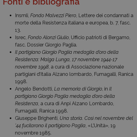
Fonti e bibliografia
Insmli,
Fondo Malvezzi Piero
, Lettere dei condannati a
morte della Resistenza italiana e europea, b. 7, fasc.
13.
Isrec,
Fondo Alonzi Giulio
, Ufficio patrioti di Bergamo,
fasc. Dossier Giorgio Paglia.
Il partigiano Giorgio Paglia medaglia d’oro della
Resistenza: Malga Lunga, 17 novembre 1944-17
novembre 1998
, a cura di Associazione nazionale
partigiani d’Italia Alzano lombardo, Fumagalli, Ranica
1998.
Angelo Bendotti,
La memoria di Giorgio
, in
Il
partigiano Giorgio Paglia medaglia d’oro della
Resistenza
, a cura di Anpi Alzano Lombardo,
Fumagalli, Ranica 1998.
Giuseppe Brighenti,
Una storia. Così nel novembre del
’44 fucilarono il partigiano Paglia
, «L’Unità», 19
novembre 1985.