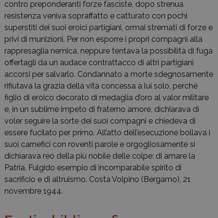
contro preponderanti forze fasciste, dopo strenua
resistenza veniva sopraffatto e catturato con pochi
superstiti dei suoi eroici partigiani, ormai stremati di forze e
privi di munizioni. Per non esporre i propri compagni alla
rappresaglia nemica, neppure tentava la possibilità di fuga
offertagli da un audace contrattacco di altri partigiani
accorsi per salvarlo. Condannato a morte sdegnosamente
rifiutava la grazia della vita concessa a lui solo, perché
figlio di eroico decorato di medaglia d’oro al valor militare
e, in un sublime impeto di fraterno amore, dichiarava di
voler seguire la sorte dei suoi compagni e chiedeva di
essere fucilato per primo. All’atto dell’esecuzione bollava i
suoi carnefici con roventi parole e orgogliosamente si
dichiarava reo della più nobile delle colpe: di amare la
Patria. Fulgido esempio di incomparabile spirito di
sacrificio e di altruismo. Costa Volpino (Bergamo), 21
novembre 1944.