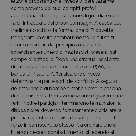
le zone circostanti che, invece di dare l’allarme
come previsto dai suoi compiti, preferì
abbandonare la sua postazione di guardia e non
farsi rintracciare dai propri compagni. A causa del
tradimento subito, la formazione di P. dovette
ingaggiare un duro combattimento, le cui sorti
furono chiare fin dal principio a causa del
soverchiante numero di nazifascisti presenti sul
campo di battaglia. Dopo una strenua resistenza
durata circa due ore, intorno alle ore 15.00, la
banda di P. subì un’offensiva che si rivelò
determinante per le sorti del conflitto. A seguito
del fitto lancio di bombe a mano verso la cascina,
due uomini della formazione vennero gravemente
feriti, inoltre i partigiani terminarono le munizioni a
disposizione, dovendo forzatamente dichiarare la
propria capitolazione, vista la sproporzione delle
forze in campo. Fu lo stesso P. a ordinare che si
interrompesse il combattimento, chiedendo ai