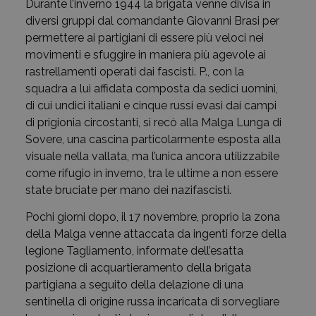
Durante l’inverno 1944 la brigata venne divisa in
diversi gruppi dal comandante Giovanni Brasi per
permettere ai partigiani di essere più veloci nei
movimenti e sfuggire in maniera più agevole ai
rastrellamenti operati dai fascisti. P., con la
squadra a lui affidata composta da sedici uomini,
di cui undici italiani e cinque russi evasi dai campi
di prigionia circostanti, si recò alla Malga Lunga di
Sovere, una cascina particolarmente esposta alla
visuale nella vallata, ma l’unica ancora utilizzabile
come rifugio in inverno, tra le ultime a non essere
state bruciate per mano dei nazifascisti.
Pochi giorni dopo, il 17 novembre, proprio la zona
della Malga venne attaccata da ingenti forze della
legione Tagliamento, informate dell’esatta
posizione di acquartieramento della brigata
partigiana a seguito della delazione di una
sentinella di origine russa incaricata di sorvegliare