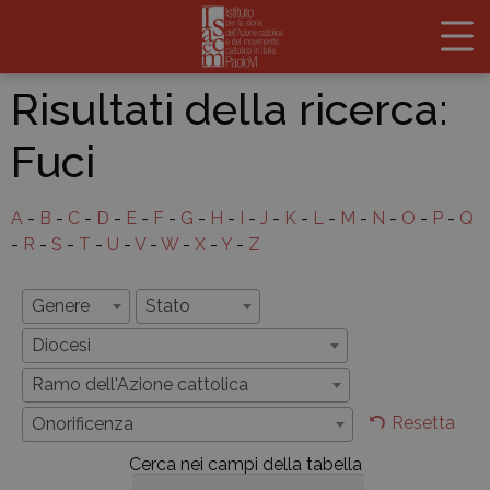
Risultati della ricerca:
Fuci
A
-
B
-
C
-
D
-
E
-
F
-
G
-
H
-
I
-
J
-
K
-
L
-
M
-
N
-
O
-
P
-
Q
-
R
-
S
-
T
-
U
-
V
-
W
-
X
-
Y
-
Z
Genere
Stato
Diocesi
Ramo dell'Azione cattolica
Resetta
Onorificenza
Cerca nei campi della tabella