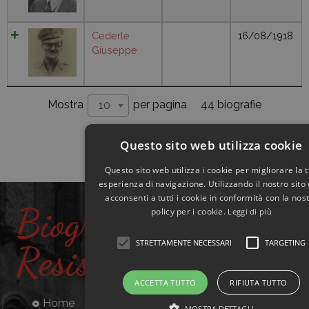
Cederle
16/08/1918
Giuseppe
44 biografie
Mostra
per pagina
10
1
2
3
4
5
Questo sito web utilizza cookie
Questo sito web utilizza i cookie per migliorare la 
esperienza di navigazione. Utilizzando il nostro sito
acconsenti a tutti i cookie in conformità con la nos
Biografie
policy per i cookie.
Leggi di più
STRETTAMENTE NECESSARI
TARGETING
Resistenti
ACCETTA TUTTO
RIFIUTA TUTTO
Home
MOSTRA DETTAGLI