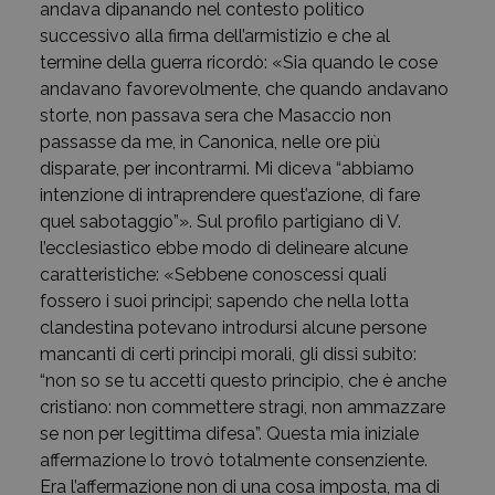
andava dipanando nel contesto politico
successivo alla firma dell’armistizio e che al
termine della guerra ricordò: «Sia quando le cose
andavano favorevolmente, che quando andavano
storte, non passava sera che Masaccio non
passasse da me, in Canonica, nelle ore più
disparate, per incontrarmi. Mi diceva “abbiamo
intenzione di intraprendere quest’azione, di fare
quel sabotaggio”». Sul profilo partigiano di V.
l’ecclesiastico ebbe modo di delineare alcune
caratteristiche: «Sebbene conoscessi quali
fossero i suoi principi; sapendo che nella lotta
clandestina potevano introdursi alcune persone
mancanti di certi principi morali, gli dissi subito:
“non so se tu accetti questo principio, che è anche
cristiano: non commettere stragi, non ammazzare
se non per legittima difesa”. Questa mia iniziale
affermazione lo trovò totalmente consenziente.
Era l’affermazione non di una cosa imposta, ma di