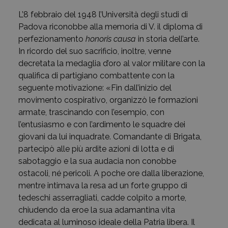
L’8 febbraio del 1948 l’Università degli studi di
Padova riconobbe alla memoria di V. il diploma di
perfezionamento
honoris causa
in storia dell’arte.
In ricordo del suo sacrificio, inoltre, venne
decretata la medaglia d’oro al valor militare con la
qualifica di partigiano combattente con la
seguente motivazione: «Fin dall’inizio del
movimento cospirativo, organizzò le formazioni
armate, trascinando con l’esempio, con
l’entusiasmo e con l’ardimento le squadre dei
giovani da lui inquadrate. Comandante di Brigata,
partecipò alle più ardite azioni di lotta e di
sabotaggio e la sua audacia non conobbe
ostacoli, né pericoli. A poche ore dalla liberazione,
mentre intimava la resa ad un forte gruppo di
tedeschi asserragliati, cadde colpito a morte,
chiudendo da eroe la sua adamantina vita
dedicata al luminoso ideale della Patria libera. Il