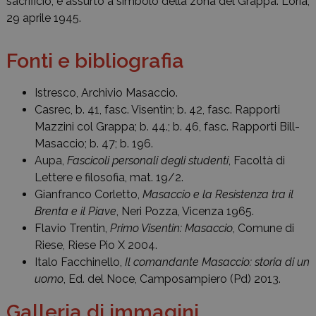
sacrificio, è assurto a simbolo della zona del Grappa. Loria,
29 aprile 1945.
Fonti e bibliografia
Istresco, Archivio Masaccio.
Casrec, b. 41, fasc. Visentin; b. 42, fasc. Rapporti
Mazzini col Grappa; b. 44.; b. 46, fasc. Rapporti Bill-
Masaccio; b. 47; b. 196.
Aupa,
Fascicoli personali
degli studenti
, Facoltà di
Lettere e filosofia, mat. 19/2.
Gianfranco Corletto,
Masaccio e la Resistenza tra il
Brenta e il Piave
, Neri Pozza, Vicenza 1965.
Flavio Trentin,
Primo Visentin: Masaccio
, Comune di
Riese, Riese Pio X 2004.
Italo Facchinello,
Il comandante Masaccio: storia di un
uomo
, Ed. del Noce, Camposampiero (Pd) 2013.
Galleria di immagini