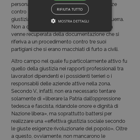
persona nella ricerca di prove e testimonianze
RIFIUTA TUTTO
contro gli imputati per poterli assicurare alla
giustizia dei tribunali ordinari alla fine della guerra.
MOSTRA DETTAGLI
Non a caso, alla sua morte, vicino alla salma
venne recuperata della documentazione che si
riferiva a un procedimento contro tre suoi
partigiani che si erano macchiati di furto a civili.
Altro campo nel quale fu particolarmente attivo fu
quello della giustizia nei rapporti professionali tra
lavoratori dipendenti e i possidenti terrieri o i
responsabili delle aziende attive nella zona.
Secondo V., infatti, non era necessario tentare
solamente di «liberare la Patria dall’oppressione
tedesca e fascista, ridandole onore e dignità di
Nazione libera», ma soprattutto battersi per
realizzare una «effettiva giustizia sociale secondo
le giuste esigenze rivoluzionarie del popolo». Oltre
a questo, ovviamente, non mancarono le