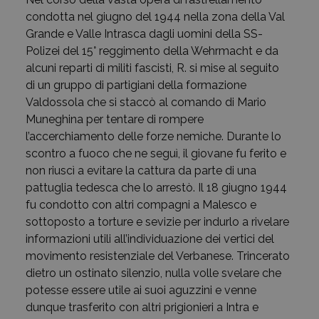
condotta nel giugno del 1944 nella zona della Val
Grande e Valle Intrasca dagli uomini della SS-
Polizei del 15° reggimento della Wehrmacht e da
alcuni reparti di militi fascisti, R. si mise al seguito
di un gruppo di partigiani della formazione
Valdossola che si staccò al comando di Mario
Muneghina per tentare di rompere
l’accerchiamento delle forze nemiche. Durante lo
scontro a fuoco che ne seguì, il giovane fu ferito e
non riuscì a evitare la cattura da parte di una
pattuglia tedesca che lo arrestò. Il 18 giugno 1944
fu condotto con altri compagni a Malesco e
sottoposto a torture e sevizie per indurlo a rivelare
informazioni utili all’individuazione dei vertici del
movimento resistenziale del Verbanese. Trincerato
dietro un ostinato silenzio, nulla volle svelare che
potesse essere utile ai suoi aguzzini e venne
dunque trasferito con altri prigionieri a Intra e