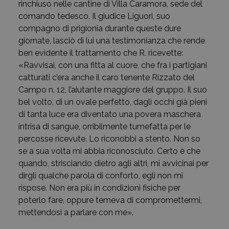
rinchiuso nelle cantine di Villa Caramora, sede del
comando tedesco. Il giudice Liguori, suo
compagno di prigionia durante queste dure
giornate, lasciò di lui una testimonianza che rende
ben evidente il trattamento che R. ricevette:
«Ravvisai, con una fitta al cuore, che fra i partigiani
catturati c’era anche il caro tenente Rizzato del
Campo n. 12, l’aiutante maggiore del gruppo. Il suo
bel volto, di un ovale perfetto, dagli occhi già pieni
di tanta luce era diventato una povera maschera
intrisa di sangue, orribilmente tumefatta per le
percosse ricevute. Lo riconobbi a stento. Non so
se a sua volta mi abbia riconosciuto. Certo è che
quando, strisciando dietro agli altri, mi avvicinai per
dirgli qualche parola di conforto, egli non mi
rispose. Non era più in condizioni fisiche per
poterlo fare, oppure temeva di compromettermi,
mettendosi a parlare con me».