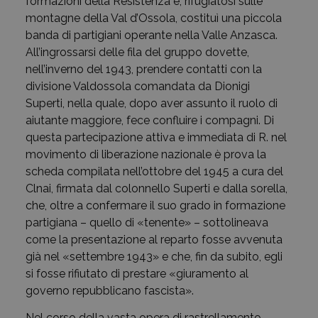
formazioni della Resistenza e, rifugiatosi sulle
montagne della Val d’Ossola, costituì una piccola
banda di partigiani operante nella Valle Anzasca.
All’ingrossarsi delle fila del gruppo dovette,
nell’inverno del 1943, prendere contatti con la
divisione Valdossola comandata da Dionigi
Superti, nella quale, dopo aver assunto il ruolo di
aiutante maggiore, fece confluire i compagni. Di
questa partecipazione attiva e immediata di R. nel
movimento di liberazione nazionale è prova la
scheda compilata nell’ottobre del 1945 a cura del
Clnai, firmata dal colonnello Superti e dalla sorella,
che, oltre a confermare il suo grado in formazione
partigiana – quello di «tenente» – sottolineava
come la presentazione al reparto fosse avvenuta
già nel «settembre 1943» e che, fin da subito, egli
si fosse rifiutato di prestare «giuramento al
governo repubblicano fascista».
Nel corso della vasta opera di rastrellamento