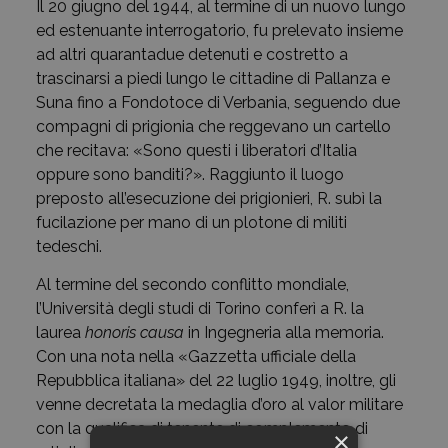
Il 20 giugno del 1944, al termine di un nuovo lungo
ed estenuante interrogatorio, fu prelevato insieme
ad altri quarantadue detenuti e costretto a
trascinarsi a piedi lungo le cittadine di Pallanza e
Suna fino a Fondotoce di Verbania, seguendo due
compagni di prigionia che reggevano un cartello
che recitava: «Sono questi i liberatori d’Italia
oppure sono banditi?». Raggiunto il luogo
preposto all’esecuzione dei prigionieri, R. subì la
fucilazione per mano di un plotone di militi
tedeschi.
Al termine del secondo conflitto mondiale,
l’Università degli studi di Torino conferì a R. la
laurea
honoris causa
in Ingegneria alla memoria.
Con una nota nella «Gazzetta ufficiale della
Repubblica italiana» del 22 luglio 1949, inoltre, gli
venne decretata la medaglia d’oro al valor militare
con la qualifica di tenente di complemento di
×