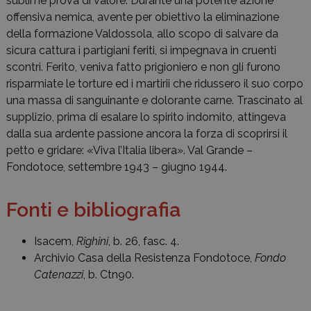
sublime prova di valore. Durante una potente azione
offensiva nemica, avente per obiettivo la eliminazione
della formazione Valdossola, allo scopo di salvare da
sicura cattura i partigiani feriti, si impegnava in cruenti
scontri. Ferito, veniva fatto prigioniero e non gli furono
risparmiate le torture ed i martirii che ridussero il suo corpo
una massa di sanguinante e dolorante carne. Trascinato al
supplizio, prima di esalare lo spirito indomito, attingeva
dalla sua ardente passione ancora la forza di scoprirsi il
petto e gridare: «Viva l’Italia libera». Val Grande –
Fondotoce, settembre 1943 – giugno 1944.
Fonti e bibliografia
Isacem,
Righini
, b. 26, fasc. 4.
Archivio Casa della Resistenza Fondotoce,
Fondo
Catenazzi
, b. Ctn90.