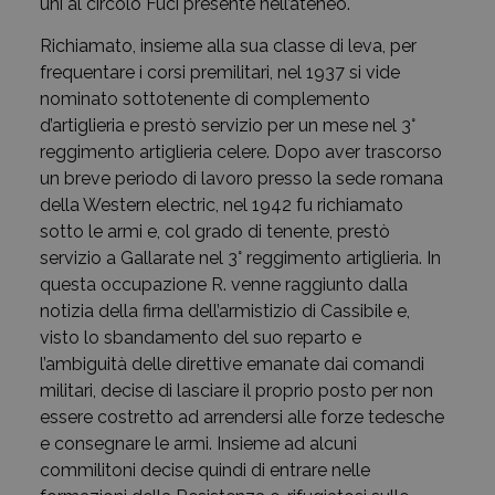
unì al circolo Fuci presente nell’ateneo.
Richiamato, insieme alla sua classe di leva, per
frequentare i corsi premilitari, nel 1937 si vide
nominato sottotenente di complemento
d’artiglieria e prestò servizio per un mese nel 3°
reggimento artiglieria celere. Dopo aver trascorso
un breve periodo di lavoro presso la sede romana
della Western electric, nel 1942 fu richiamato
sotto le armi e, col grado di tenente, prestò
servizio a Gallarate nel 3° reggimento artiglieria. In
questa occupazione R. venne raggiunto dalla
notizia della firma dell’armistizio di Cassibile e,
visto lo sbandamento del suo reparto e
l’ambiguità delle direttive emanate dai comandi
militari, decise di lasciare il proprio posto per non
essere costretto ad arrendersi alle forze tedesche
e consegnare le armi. Insieme ad alcuni
commilitoni decise quindi di entrare nelle