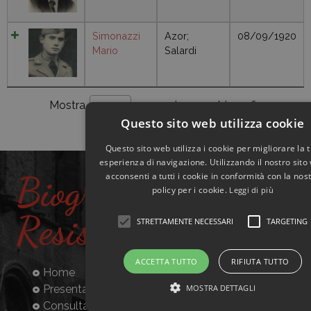
Simonazzi
Azor;
08/09/1920
Mario
Salardi
10 biografie
Mostra
per pagina
10
Questo sito web utilizza cookie
Questo sito web utilizza i cookie per migliorare la 
esperienza di navigazione. Utilizzando il nostro sito
Biografie
acconsenti a tutti i cookie in conformità con la nos
policy per i cookie.
Leggi di più
Resistenti
STRETTAMENTE NECESSARI
TARGETING
ACCETTA TUTTO
RIFIUTA TUTTO
Home
MOSTRA DETTAGLI
Presentazione
Consulta la banca dati