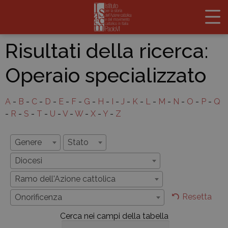
Risultati della ricerca:
Operaio specializzato
A
-
B
-
C
-
D
-
E
-
F
-
G
-
H
-
I
-
J
-
K
-
L
-
M
-
N
-
O
-
P
-
Q
-
R
-
S
-
T
-
U
-
V
-
W
-
X
-
Y
-
Z
Genere
Stato
Diocesi
Ramo dell'Azione cattolica
Resetta
Onorificenza
Cerca nei campi della tabella