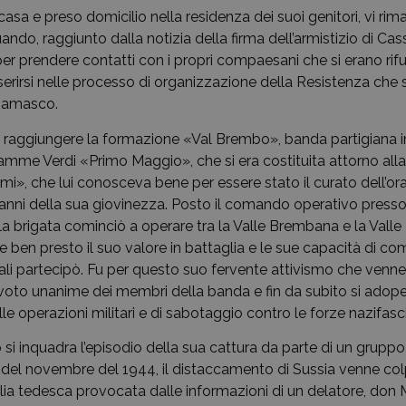
sa e preso domicilio nella residenza dei suoi genitori, vi rimas
do, raggiunto dalla notizia della firma dell’armistizio di Cass
 prendere contatti con i propri compaesani che si erano rifug
nserirsi nelle processo di organizzazione della Resistenza che
rgamasco.
 di raggiungere la formazione «Val Brembo», banda partigiana i
Fiamme Verdi «Primo Maggio», che si era costituita attorno alla
i», che lui conosceva bene per essere stato il curato dell’orat
 anni della sua giovinezza. Posto il comando operativo pres
la brigata cominciò a operare tra la Valle Brembana e la Vall
 ben presto il suo valore in battaglia e le sue capacità di c
quali partecipò. Fu per questo suo fervente attivismo che ven
oto unanime dei membri della banda e fin da subito si adope
 operazioni militari e di sabotaggio contro le forze nazifasci
si inquadra l’episodio della sua cattura da parte di un gruppo di
del novembre del 1944, il distaccamento di Sussia venne col
lia tedesca provocata dalle informazioni di un delatore, don M