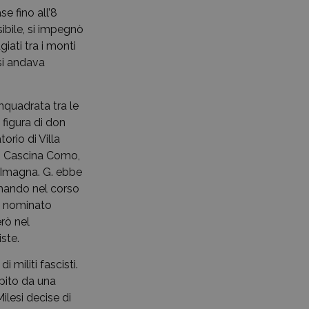
e fino all’8
ibile, si impegnò
iati tra i monti
 si andava
nquadrata tra le
 figura di don
orio di Villa
so Cascina Como,
e Imagna. G. ebbe
omando nel corso
ne nominato
rò nel
ste.
 militi fascisti.
pito da una
ilesi decise di