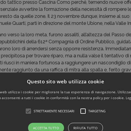
ando tattico presso Cascina Como perché, temendo nuove off
ssenziale avvertire la formazione della necessità di rompere le 
ù presto da quelle zone. Il 23 novembre dunque, insieme al s
e Quarti, partì in direzione del monte Ubione, nella Valle 
 verso la loro meta, furono assaliti, all’altezza del Passo de
 repubblichini della 612ª Compagnia di Ordine Pubblico, guida
arono loro di arrendersi senza opporre resistenza. Immediatam
precipitosa per trovare riparo, ma a nulla valse il tentativo di 
ti riuscì in maniera fortunosa a raggiungere un nascondiglio di
te raggiunto da una raffica di mitra alla spalla e, ferito gr
al manipolo di camicie nere e fu condotto in un luogo isolato.
Questo sito web utilizza cookie
sesso di un documento che dimostrava il suo impiego come op
web utilizza i cookie per migliorare la tua esperienza di navigazione. Utilizza
i Villa d’Almè, venne in un primo momento riconosciuto come i
 acconsenti a tutti i cookie in conformità con la nostra policy per i cookie.
Leg
monianza del delatore giunto sul posto, G. fu dichiarato colpe
n la Resistenza del bergamasco e sottoposto immediatamen
STRETTAMENTE NECESSARI
TARGETING
 ricavare informazioni sulla composizione e il dislocamento de
restare servizio nelle formazioni partigiane solo in qualità di s
ACCETTA TUTTO
RIFIUTA TUTTO
scere dettagli e piani di attività, si impegnò a non rivelare 