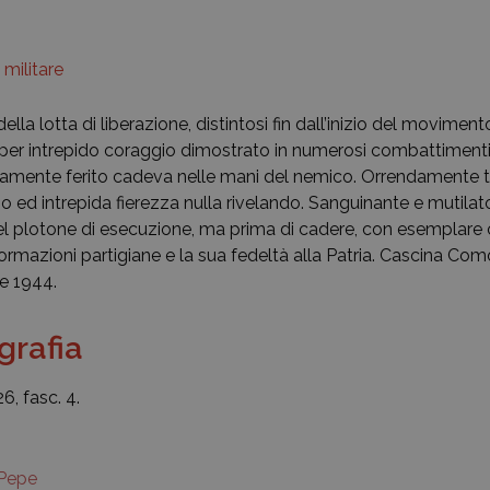
 militare
a lotta di liberazione, distintosi fin dall’inizio del movimento 
er intrepido coraggio dimostrato in numerosi combattimenti
eriamente ferito cadeva nelle mani del nemico. Orrendamente t
 ed intrepida fierezza nulla rivelando. Sanguinante e mutilat
del plotone di esecuzione, ma prima di cadere, con esemplare 
rmazioni partigiane e la sua fedeltà alla Patria. Cascina Com
e 1944.
ografia
 26, fasc. 4.
Pepe