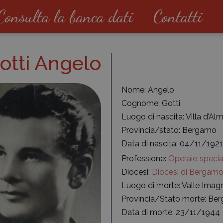
Consulta la banca dati
Contatti
otti Angelo
Nome: Angelo
Cognome: Gotti
Luogo di nascita: Villa d’Al
Provincia/stato: Bergamo
Data di nascita: 04/11/1921
Professione:
Operaio specia
Diocesi:
Diocesi di Bergam
Luogo di morte: Valle Imag
Provincia/Stato morte: Be
Data di morte: 23/11/1944