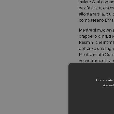
inviare G. al com
nazifasciste, era e
allontanarsi al pi
compaesano Emanuel
Mentre si muovevano
drappello di militi
Resmini, che intim
dettero a una fuga 
Mentre infatti Quar
venne immediatamen
subire la cattura d
Trovandosi in pos
Questo sito 
locale lanificio d
sito web
seguito della testi
collaborazione co
interrogatorio per
zona. Fingendo di p
dunque, di non cono