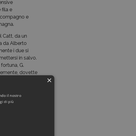
ensive
fila e
uo compagno e
Imagna.
l Catt, da un
ta da Alberto
ente i due si
mettersi in salvo.
 fortuna, G.
avemente, dovette
×
eraio presso il
ndo il nostro
nnocente ma, a
gi di più
vole di
te a un duro
lle bande della
taffetta e,
nessuna