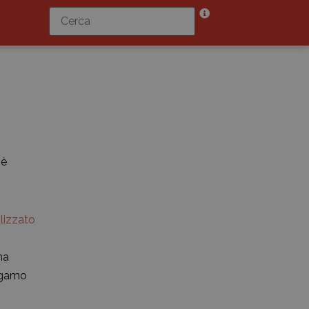
mè
lizzato
o
na
rgamo