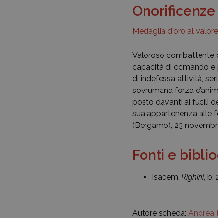
Onorificenze
Medaglia d'oro al valore
Valoroso combattente dell
capacità di comando e p
di indefessa attività, s
sovrumana forza d’animo
posto davanti ai fucili 
sua appartenenza alle fo
(Bergamo), 23 novembr
Fonti e bibli
Isacem,
Righini
, b.
Autore scheda:
Andrea 