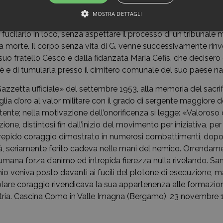
i suoi aguzzini, anche dopo aver subito diverse torture e sevizi
MOSTRA DETTAGLI
inato silenzio, dopo aver fatto legare G. a un albero, il com
i fucilarlo in loco, senza aspettare il processo di un tribunale mi
a morte. Il corpo senza vita di G. venne successivamente rin
 fratello Cesco e dalla fidanzata Maria Cefis, che decisero d
mè e di tumularla presso il cimitero comunale del suo paese na
zzetta ufficiale» del settembre 1953, alla memoria del sacrif
ia d’oro al valor militare con il grado di sergente maggiore de
ente; nella motivazione dell’onorificenza si legge: «Valoros
azione, distintosi fin dall’inizio del movimento per iniziativa, pe
repido coraggio dimostrato in numerosi combattimenti, dopo
ità, seriamente ferito cadeva nelle mani del nemico. Orrendame
umana forza d’animo ed intrepida fierezza nulla rivelando. Sa
io veniva posto davanti ai fucili del plotone di esecuzione, m
are coraggio rivendicava la sua appartenenza alle formazioni
atria. Cascina Como in Valle Imagna (Bergamo), 23 novembre 