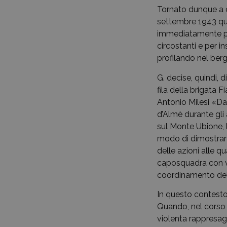
Tornato dunque a ca
settembre 1943 quan
immediatamente per
circostanti e per i
profilando nel be
G. decise, quindi,
fila della brigata 
Antonio Milesi «Dam
d’Almè durante gli
sul Monte Ubione, 
modo di dimostrare
delle azioni alle 
caposquadra con v
coordinamento delle
In questo contesto 
Quando, nel corso 
violenta rappresag