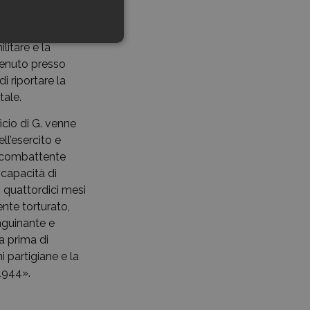
e.
andante del gruppo
litare e la
venuto presso
i riportare la
tale.
icio di G. venne
ll’esercito e
o combattente
r capacità di
 quattordici mesi
nte torturato,
nguinante e
a prima di
 partigiane e la
1944».