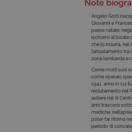
Note biogra
Angelo Gotti nacqu
Giovanni e Francesc
paese natale, negli
iscriversi al local
che lo indurrà, nel 
l’arruolamento tra 
zona lombarda e di
Come molti suoi co
come operaio specia
1941, anno in cui 
reclutamento nel 
autiere nel III Cen
anni trascorsi sott
mediche, nell’apri
poter far ritorno n
periodo di conval