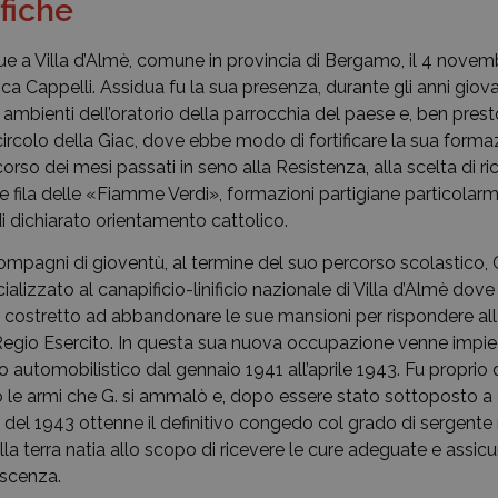
fiche
e a Villa d’Almè, comune in provincia di Bergamo, il 4 novem
a Cappelli. Assidua fu la sua presenza, durante gli anni giovan
 ambienti dell’oratorio della parrocchia del paese e, ben prest
e circolo della Giac, dove ebbe modo di fortificare la sua forma
corso dei mesi passati in seno alla Resistenza, alla scelta di ri
le fila delle «Fiamme Verdi», formazioni partigiane particolarm
 dichiarato orientamento cattolico.
mpagni di gioventù, al termine del suo percorso scolastico,
lizzato al canapificio-linificio nazionale di Villa d’Almè dove 
fu costretto ad abbandonare le sue mansioni per rispondere all
Regio Esercito. In questa sua nuova occupazione venne imp
tro automobilistico dal gennaio 1941 all’aprile 1943. Fu proprio
o le armi che G. si ammalò e, dopo essere stato sottoposto a 
le del 1943 ottenne il definitivo congedo col grado di sergent
ella terra natia allo scopo di ricevere le cure adeguate e assicu
escenza.