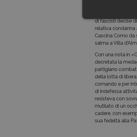
indicazione utile a
Per questo suo ost
di fascisti decise d
relativa condanna 
Cascina Como da suo
salma a Villa d’Al
Con una nota in «Ga
decretata la medagl
partigiano combatt
della lotta di liber
comando e per int
di indefessa attiv
resisteva con sovr
mutilato di un occh
cadere, con esempl
sua fedeltà alla P