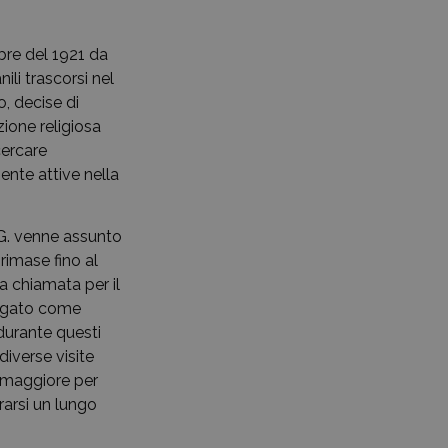
bre del 1921 da
ili trascorsi nel
o, decise di
zione religiosa
cercare
ente attive nella
 G. venne assunto
rimase fino al
a chiamata per il
iegato come
 durante questi
diverse visite
e maggiore per
rarsi un lungo