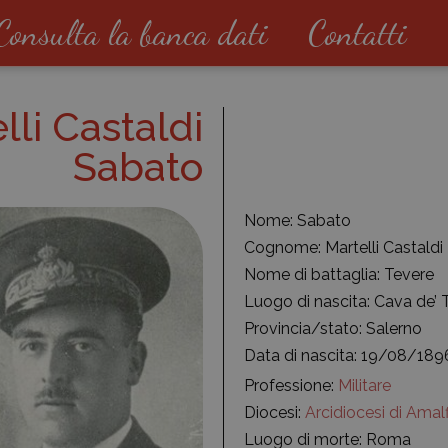
Consulta la banca dati
Contatti
lli Castaldi
Sabato
Nome: Sabato
Cognome: Martelli Castaldi
Nome di battaglia: Tevere
Luogo di nascita: Cava de’ T
Provincia/stato: Salerno
Data di nascita: 19/08/189
Professione:
Militare
Diocesi:
Arcidiocesi di Amalf
Luogo di morte: Roma