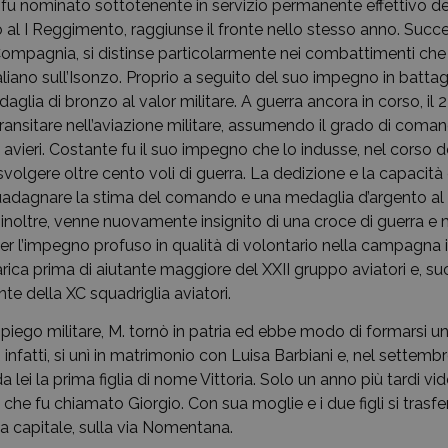
u nominato sottotenente in servizio permanente effettivo dell’
 al I Reggimento, raggiunse il fronte nello stesso anno. Succ
Compagnia, si distinse particolarmente nei combattimenti che
liano sull’Isonzo. Proprio a seguito del suo impegno in batta
daglia di bronzo al valor militare. A guerra ancora in corso, il
transitare nell’aviazione militare, assumendo il grado di coma
vieri. Costante fu il suo impegno che lo indusse, nel corso d
 svolgere oltre cento voli di guerra. La dedizione e la capacità 
uadagnare la stima del comando e una medaglia d’argento al v
 inoltre, venne nuovamente insignito di una croce di guerra e
r l’impegno profuso in qualità di volontario nella campagna it
rica prima di aiutante maggiore del XXII gruppo aviatori e, su
e della XC squadriglia aviatori.
piego militare, M. tornò in patria ed ebbe modo di formarsi una
infatti, si unì in matrimonio con Luisa Barbiani e, nel settembr
 lei la prima figlia di nome Vittoria. Solo un anno più tardi vid
e fu chiamato Giorgio. Con sua moglie e i due figli si trasfer
 capitale, sulla via Nomentana.