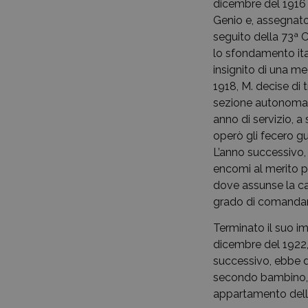
dicembre del 1916 f
Genio e, assegnato
seguito della 73ª 
lo sfondamento ita
insignito di una me
1918, M. decise di 
sezione autonoma a
anno di servizio, a
operò gli fecero g
L’anno successivo,
encomi al merito pe
dove assunse la ca
grado di comandant
Terminato il suo im
dicembre del 1922, 
successivo, ebbe da
secondo bambino, ch
appartamento della