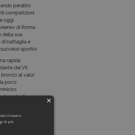
otendo peraltro
anti competizioni
ne oggi
«Aniene» di Roma.
 della sua
di battaglia e
 successi sportivi.
una rapida
dante del VII
 bronzo al valor
 da poco
ministro
 al grado di
×
 però nel corso
di Mussolini
ndo il nostro
ssere designato
gi di più
 chiamarlo per far
io che andava