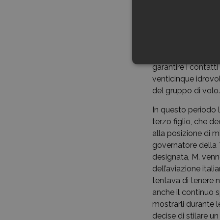
creandosi il minist
alto. Non fallirò se
Dal 1° luglio 1933
nell’organizzazione
Balbo per i dieci a
garantire i contatt
venticinque idrovo
del gruppo di volo
In questo periodo 
terzo figlio, che d
alla posizione di mi
governatore della 
designata, M. venn
dell’aviazione ital
tentava di tenere n
anche il continuo 
mostrarli durante 
decise di stilare un