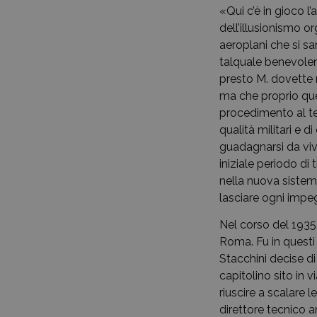
«Qui c’è in gioco l’
dell’illusionismo 
aeroplani che si s
talquale benevolenz
presto M. dovette 
ma che proprio que
procedimento al te
qualità militari e 
guadagnarsi da vive
iniziale periodo di 
nella nuova sistema
lasciare ogni impe
Nel corso del 1935 
Roma. Fu in questi 
Stacchini decise d
capitolino sito in v
riuscire a scalare 
direttore tecnico a