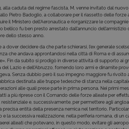
43, alla caduta del regime fascista, M. venne invitato dal nuov
allo Pietro Badoglio, a collaborare per il riassetto delle forze 
ituire il Ministero dell’Aeronautica e riorganizzare le compagnie
o bellico fu ben presto arrestato dall’annuncio dell’armistizio d
bre dello stesso anno.
 dover decidere da che parte schierarsi, l’ex generale scelse 
enza che andava approntandosi nella città di Roma e di assum
». Fin da subito si prodigò in diverse attività di supporto ai gr
a del Lazio e dell’Abruzzo, fornendo loro armi e dinamite prov
irigeva. Senza dubbio però il suo impegno maggiore fu rivolto 
abbrica destinata alle truppe tedesche di stanza nella capital
erazioni alle quali prese parte in prima persona. Nei primi me
tti a più riprese con il Comando delle forze alleate per effettuar
vità resistenziale e, successivamente, per permettere agli anglo
precisa entità della presenza nemica nel territorio. Particol
o e la successiva realizzazione, nella periferia romana, di un
 aerei alleati che potevano, in questo modo, evitare gli aeroport