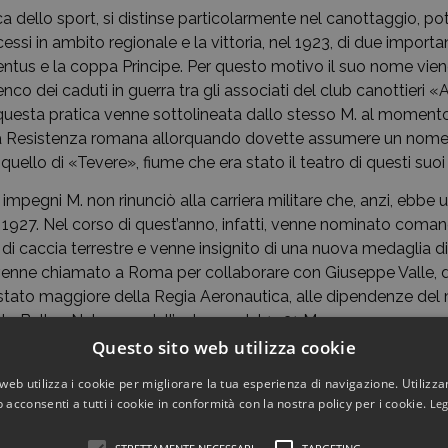
a dello sport, si distinse particolarmente nel canottaggio, p
essi in ambito regionale e la vittoria, nel 1923, di due import
entus e la coppa Principe. Per questo motivo il suo nome vie
nco dei caduti in guerra tra gli associati del club canottieri 
uesta pratica venne sottolineata dallo stesso M. al momento
la Resistenza romana allorquando dovette assumere un nome 
 quello di «Tevere», fiume che era stato il teatro di questi suoi
mpegni M. non rinunciò alla carriera militare che, anzi, ebbe 
 1927. Nel corso di quest’anno, infatti, venne nominato coman
 caccia terrestre e venne insignito di una nuova medaglia di
 venne chiamato a Roma per collaborare con Giuseppe Valle,
tato maggiore della Regia Aeronautica, alle dipendenze del 
talo Balbo. Nel corso dell’autunno del 1931 M. venne promosso
rito straordinario» e spostato al comando del XX stormo. Fu
Questo sito web utilizza cookie
l’apice della carriera militare quando per iniziativa personale 
web utilizza i cookie per migliorare la tua esperienza di navigazione. Utilizza
erale di brigata aerea, divenendo il più giovane ufficiale a e
 acconsenti a tutti i cookie in conformità con la nostra policy per i cookie.
Leg
questi anni M. entrò nelle grazie anche di Balbo, che decise di
tero in qualità di capogabinetto. Proprio in merito al sodaliz