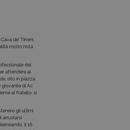
Cava de’ Tirreni,
alità molto nota
rofessionale del
per attendere ai
e, sito in piazza
e giovanile di Ac
ieme al fratello, si
enere gli ultimi
 arruolarsi
elineando. Il 16