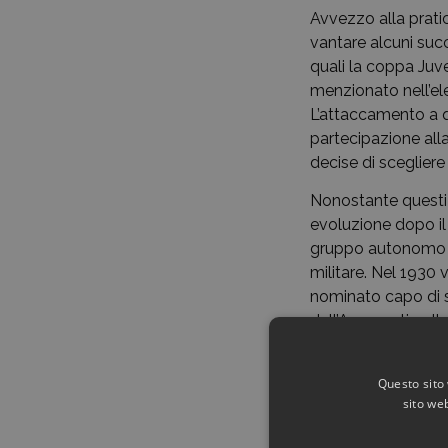
Avvezzo alla pratic
vantare alcuni succ
quali la coppa Juv
menzionato nell’ele
L’attaccamento a q
partecipazione al
decise di scegliere
Nonostante questi i
evoluzione dopo il
gruppo autonomo di
militare. Nel 1930
nominato capo di s
dell’Aeronautica I
colonnello per «me
del 1933 che toccò 
Questo sito 
venne nominato gen
sito web
per quel ruolo. In 
parte del suo Minis