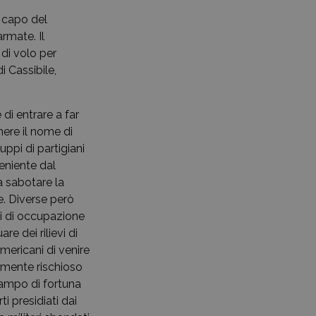
o capo del
armate. Il
 di volo per
i Cassibile,
di entrare a far
ere il nome di
uppi di partigiani
eniente dal
a sabotare la
e. Diverse però
si di occupazione
e dei rilievi di
americani di venire
armente rischioso
 campo di fortuna
i presidiati dai