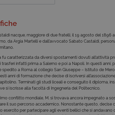
fiche
taldi nacque, maggiore di due fratelli, il 19 agosto del 1896 a 
erno, da Argia Martelli e dall’avvocato Sabato Castaldi, person
rnitano.
 fu caratterizzata da diversi spostamenti dovuti all’attività p
i trasferì infatti prima a Salerno e poi a Napoli. In questi anni, 
ne spedito a Roma al collegio San Giuseppe – Istituto de Merod
esti anni di formazione che decise di iscriversi all’associazion
capitolino. Terminati gli studi liceali e conseguito il diploma, ins
ve si iscrisse alla facoltà di Ingegneria del Politecnico.
rimo conflitto mondiale, M. si trovava ancora impegnato a sost
inare il suo percorso accademico. Nonostante questo, decise di
o esercito per partecipare agli eventi bellici che si andavano d