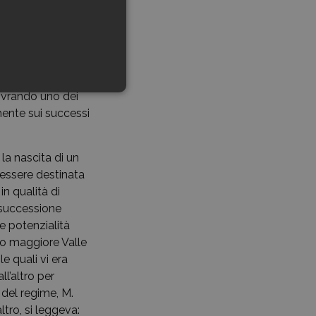
ma sempre più in
e, caro camerata».
ena assunto,
svolata ideata da
 compito di
novrando uno dei
mente sui successi
la nascita di un
 essere destinata
in qualità di
 successione
e potenzialità
ato maggiore Valle
e quali vi era
l’altro per
 del regime, M.
ltro, si leggeva: