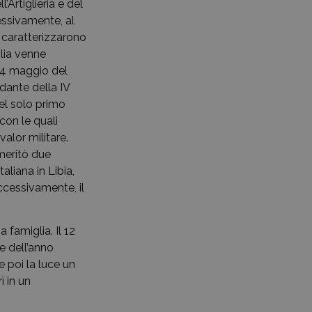
Artiglieria e del
essivamente, al
 caratterizzarono
glia venne
 24 maggio del
ndante della IV
el solo primo
con le quali
alor militare.
 meritò due
aliana in Libia,
ccessivamente, il
 famiglia. Il 12
e dell’anno
e poi la luce un
ì in un