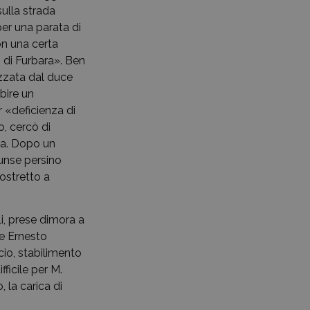
sulla strada
per una parata di
on una certa
” di Furbara». Ben
ezzata dal duce
bire un
 «deficienza di
o, cercò di
lia. Dopo un
giunse persino
costretto a
li, prese dimora a
re Ernesto
cio, stabilimento
fficile per M.
 la carica di