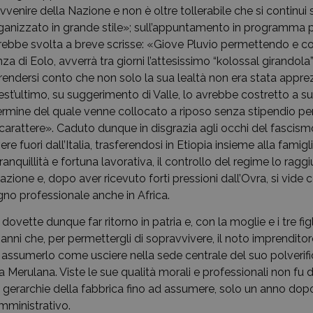
avvenire della Nazione e non è oltre tollerabile che si continui 
organizzato in grande stile»; sull’appuntamento in programma 
arebbe svolta a breve scrisse: «Giove Pluvio permettendo e c
a di Eolo, avverrà tra giorni l’attesissimo “kolossal girandola
rendersi conto che non solo la sua lealtà non era stata appr
st’ultimo, su suggerimento di Valle, lo avrebbe costretto a su
rmine del quale venne collocato a riposo senza stipendio per
di carattere». Caduto dunque in disgrazia agli occhi del fascism
re fuori dall’Italia, trasferendosi in Etiopia insieme alla famig
tranquillità e fortuna lavorativa, il controllo del regime lo rag
zione e, dopo aver ricevuto forti pressioni dall’Ovra, si vide 
gno professionale anche in Africa.
dovette dunque far ritorno in patria e, con la moglie e i tre fig
anni che, per permettergli di sopravvivere, il noto imprendito
i assumerlo come usciere nella sede centrale del suo polverifi
ia Merulana. Viste le sue qualità morali e professionali non fu di
le gerarchie della fabbrica fino ad assumere, solo un anno dopo,
mministrativo.