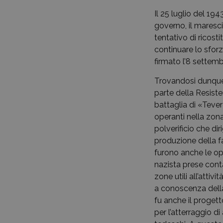
Il 25 luglio del 19
governo, il maresci
tentativo di ricost
continuare lo sforz
firmato l’8 settem
Trovandosi dunque a
parte della Resist
battaglia di «Tevere
operanti nella zon
polverificio che d
produzione della f
furono anche le op
nazista prese conta
zone utili all’atti
a conoscenza della 
fu anche il progett
per l’atterraggio di