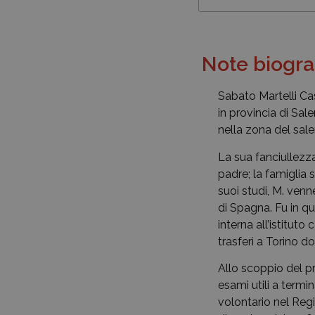
Note biogra
Sabato Martelli Cas
in provincia di Sal
nella zona del sale
La sua fanciullezza
padre; la famiglia s
suoi studi, M. ven
di Spagna. Fu in qu
interna all’istituto 
trasferì a Torino do
Allo scoppio del p
esami utili a term
volontario nel Regi