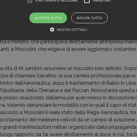
STRETTAMENTE NECESSARI
TARGETING
ro gli scrisse: «Caro Martelli, la mia aspirazione è portare l’Ar
 mi assisterà il destino e l’opera di collaboratori del suo valor
ACCETTA TUTTO
RIFIUTA TUTTO
 al 12 agosto successivo fu impegnato, nel nuovo incarico app
 e nella realizzazione della Crociera aerea del decennale, tra
MOSTRA DETTAGLI
nni di fondazione della Regia Aeronautica. M. ebbe il delicato
i tra il ministro, che partecipava direttamente all’impresa ma
lanti, e Mussolini, che esigeva di essere aggiornato costante
.
la vita di M. sembrò assumere un tracciato ben definito. Dopo 
ecise di chiamare Sabatino, la sua carriera professionale parve
nistro dell’Aeronautica, dopo il trasferimento di Balbo in Libia 
Tripolitania, della Cirenaica e del Fezzan. Nonostante questa
e presto esautorato dall’arma per aver messo in discussione l
iana. Volendo denunciare le modalità con le quali il capo di st
ascosto a Mussolini il reale stato della Regia Aeronautica, tra l
spostamento dei medesimi velivoli da un campo di aviazione al
le grandi manifestazioni militari organizzate dalla propaganda
 lungo rapporto da far avere direttamente al duce, in cui, tra l’a