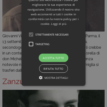
migliorare la tua esperienza di
navigazione. Utilizzando il nostro sito
web acconsenti a tutti i cookie in
conformità con la nostra policy per i
cookie.
Leggi di più
STRETTAMENTE NECESSARI
Giovanni Vignali nacque a Felino, in provincia di Parma, il
13 settembre 1908 da Romualdo e Maria Guerra,
TARGETING
secondogenito degli otto figli della coppia, che li crebbe
in un contesto di forte religiosità (la madre era sorella di
ACCETTA TUTTO
don Michele Guerra, che avrebbe avuto un’influenza
notevole nella sua formazione giovanile). La famiglia si
RIFIUTA TUTTO
trasferì dalla […]
MOSTRA DETTAGLI
Zanzucchi Danilo