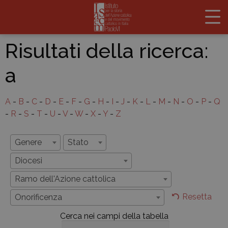
Risultati della ricerca:
a
A
-
B
-
C
-
D
-
E
-
F
-
G
-
H
-
I
-
J
-
K
-
L
-
M
-
N
-
O
-
P
-
Q
-
R
-
S
-
T
-
U
-
V
-
W
-
X
-
Y
-
Z
Genere
Stato
Diocesi
Ramo dell'Azione cattolica
Resetta
Onorificenza
Cerca nei campi della tabella