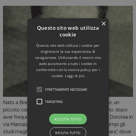
×
Questo sito web utilizza
cookie
Questo sito web utilizza i cookie per
migliorare la tua esperienza di
navigazione. Utilizzando il nostro sito
web acconsenti a tutti i cookie in
conformità con la nostra policy per i
cookie.
Leggi di più
STRETTAMENTE NECESSARI
TARGETING
Nato a Brescia il 19 gennaio 1922, figlio di Angelo, un
piccolo commerciante, e di Anna Lonati, Emiliano, dopo
aver frequentato la scuola materna dalle Suore Dorotee in
ACCETTA TUTTO
via Marsala e le elementari in via delle Grazie, compì gli
studi magistrali presso l’istituto “Veronica Gambara”, dove
RIFIUTA TUTTO