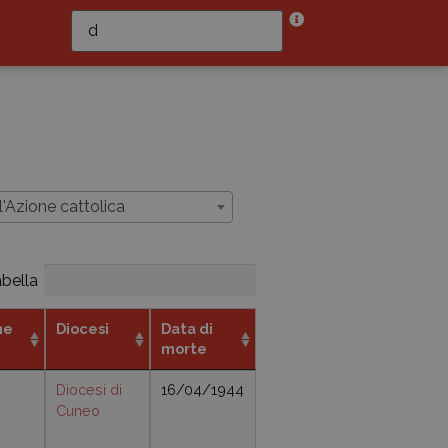
'Azione cattolica
abella
ne
Diocesi
Data di
morte
Diocesi di
16/04/1944
Cuneo