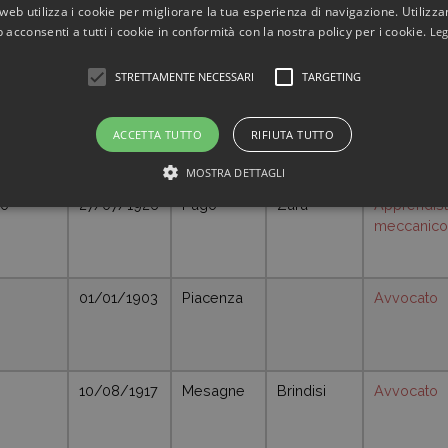
web utilizza i cookie per migliorare la tua esperienza di navigazione. Utilizza
 acconsenti a tutti i cookie in conformità con la nostra policy per i cookie.
Leg
21/01/1925
Tolentino
Macerata
Studente
STRETTAMENTE NECESSARI
TARGETING
ACCETTA TUTTO
RIFIUTA TUTTO
MOSTRA DETTAGLI
no
27/07/1926
Pago
Zara
Apprendis
meccanico
01/01/1903
Piacenza
Avvocato
10/08/1917
Mesagne
Brindisi
Avvocato