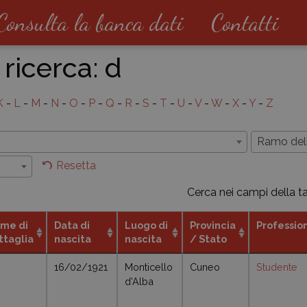
Consulta la banca dati
Contatti
 ricerca:
d
K
-
L
-
M
-
N
-
O
-
P
-
Q
-
R
-
S
-
T
-
U
-
V
-
W
-
X
-
Y
-
Z
i
Ramo dell
Resetta
Cerca nei campi della t
me di
Data di
Luogo di
Provincia
Professio
ttaglia
nascita
nascita
/ Stato
16/02/1921
Monticello
Cuneo
Studente
d'Alba