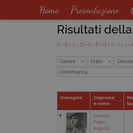
Home
Presentazione
Risultati della
A
-
B
-
C
-
D
-
E
-
F
-
G
-
H
-
I
-
J
-
Genere
Stato
Dioces
Onorificenza
Immagine
Cognome
No
e nome
ba
Dacomo
Pietro
Augusto