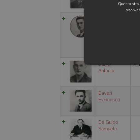
Questo sito 
sito web
Damiani
Vinicio
Danieli
Pi
Antonio
Daveri
Francesco
De Guido
Samuele