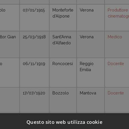
olo
07/01/1915
Monteforte
Verona
Produttore
d'Alpone
cinematogr
ttor Gian
25/03/1918
Sant'Anna
Verona
Medico
d'Alfaedo
lo
06/11/1919
Roncocesi
Reggio
Docente
Emilia
17/07/1920
Bozzolo
Mantova
Docente
10/09/1925
Imola
Bologna
Studente
Questo sito web utilizza cookie