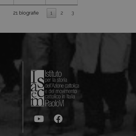
21 biografie
1
2
3