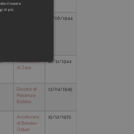
ndo il nostro
gi di più
Diocesi di
13/06/1944
Macerata-
Tolentino-
Recanati-
Cingoli-
Treia
ta
Arcidiocesi
16/11/1944
di Zara
Diocesi di
13/04/1945
Piacenza-
Bobbio
Arcidiocesi
15/12/1975
di Brindisi-
Ostuni