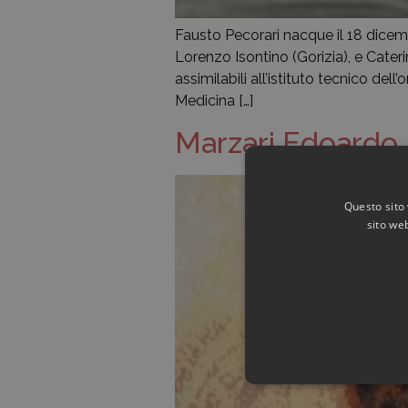
Fausto Pecorari nacque il 18 dicem
Lorenzo Isontino (Gorizia), e Caterin
assimilabili all’istituto tecnico del
Medicina […]
Marzari Edoardo
Questo sito 
sito web