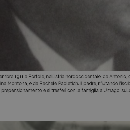
re 1911 a Portole, nell’Istria nordoccidentale, da Antonio, ca
ina Montona, e da Rachele Paoletich. Il padre, rifiutando l’iscri
l prepensionamento e si trasferì con la famiglia a Umago, sul