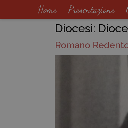
Home
Presentazione
Diocesi:
Dioces
Romano Redent