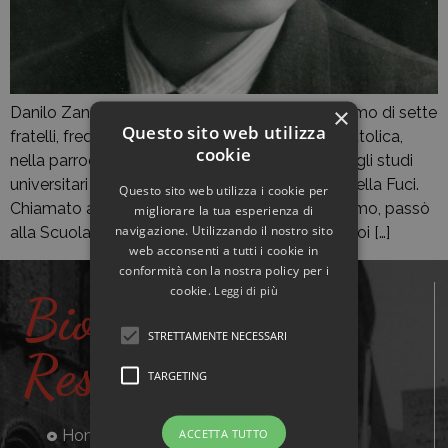
×
Danilo Zanzucchi nacque a Parma nel 1920, primo di sette
Questo sito web utilizza
fratelli, frequentando fin da giovane l’Azione cattolica,
cookie
nella parrocchia di San Vitale a Parma. Durante gli studi
universitari a Milano, partecipò anche alla vita della Fuci.
Questo sito web utilizza i cookie per
Chiamato alle armi nell’agosto del 1942 a Palermo, passò
migliorare la tua esperienza di
navigazione. Utilizzando il nostro sito
alla Scuola allievi ufficiali a Pavia nel 1943, per poi […]
web acconsenti a tutti i cookie in
conformità con la nostra policy per i
cookie.
Leggi di più
Biografie
STRETTAMENTE NECESSARI
Resistenti
TARGETING
ACCETTA TUTTO
Home