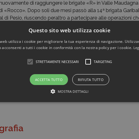
 nuovamente di raggiungere le brigate «R» in Valle Maudagna 
di «Rocco». Dopo soli due mesi passò alla 14ª brigata Garibal
al di Pesio, riuscendo peraltro a partecipare alle operazioni c
dovì.
Questo sito web utilizza cookie
scrisse al Pci, dedicandosi con costanza e abnegazione all’att
web utilizza i cookie per migliorare la tua esperienza di navigazione. Utilizza
lleanza dei contadini, divenendo anche segretario della Camera
 acconsenti a tutti i cookie in conformità con la nostra policy per i cookie.
Leg
opo un comizio tenuto a Ruffia, venne arresto per aver pubb
l’obiezione di coscienza di alcuni giovani che non volevano p
STRETTAMENTE NECESSARI
TARGETING
 processo si vide condannato a un anno e due settimane di dete
appello. Terminato il periodo di detenzione, B. si trasferì a 
ACCETTA TUTTO
RIFIUTA TUTTO
ncia di Cuneo, dove fu a lungo consigliere comunale e provinc
raio del 2016.
MOSTRA DETTAGLI
ografia