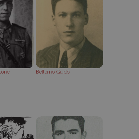
tone
Bellemo Guido