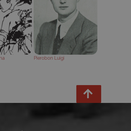
na
Pierobon Luigi