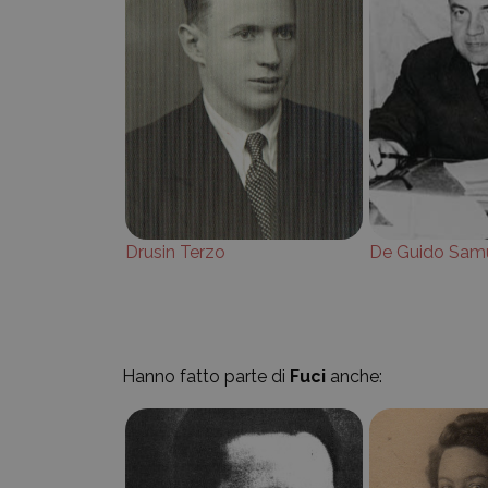
Drusin Terzo
De Guido Sam
Hanno fatto parte di
Fuci
anche: