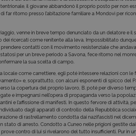
ettentrionale, il giovane abbandonò il proprio posto per non es
i far ritorno presso l’abitazione familiare a Mondovì per ricon
viaggio, venne in breve tempo denunciato da un delatore e il
ro dei ricercati come renitente alla leva. Impossibilitato dunque
di prendere contatti con il movimento resistenziale che andav
ostatosi per un breve periodo a Savona, fece ritorno nel mon
nfermare la sua scelta di campo.
a locale come carrettiere, egli poté intessere relazioni con le
mento» e, soprattutto, con alcuni esponenti di spicco del P
erso la copertura del proprio lavoro, B. poté per diverso temp
brigate e impegnarsi nell’opera di propaganda verso la popolaz
antini e l’affissione di manifesti. In questo fervore di attività, p
dividuato dagli apparati di controllo della Repubblica sociale
razione di rastrellamento condotta dai nazifascisti nel dicem
n stato di arresto. Condotto a Cuneo nelle prigioni gestite da
 prove contro di lui si rivelarono del tutto insufficienti. Pur in 