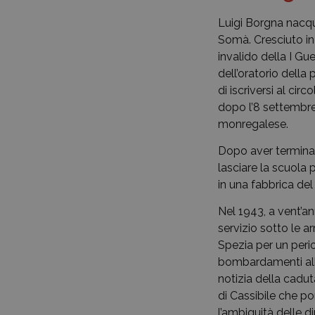
Luigi Borgna nacque
Somà. Cresciuto in
invalido della I Gu
dell’oratorio della
di iscriversi al ci
dopo l’8 settembre
monregalese.
Dopo aver terminat
lasciare la scuola 
in una fabbrica de
Nel 1943, a vent’an
servizio sotto le a
Spezia per un peri
bombardamenti allea
notizia della cadut
di Cassibile che po
l’ambiguità delle d