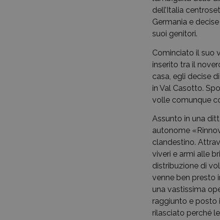
dell’Italia centros
Germania e decise d
suoi genitori.
Cominciato il suo 
inserito tra il nove
casa, egli decise 
in Val Casotto. Sp
volle comunque co
Assunto in una ditt
autonome «Rinnova
clandestino. Attrav
viveri e armi alle 
distribuzione di vol
venne ben presto in
una vastissima ope
raggiunto e posto i
rilasciato perché le