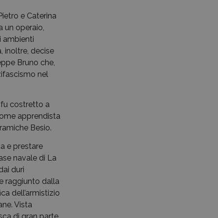
Pietro e Caterina
a un operaio,
i ambienti
 inoltre, decise
useppe Bruno che,
zifascismo nel
fu costretto a
ro come apprendista
eramiche Besio.
va e prestare
base navale di La
ai duri
ne raggiunto dalla
ca dell’armistizio
ane. Vista
sca di gran parte