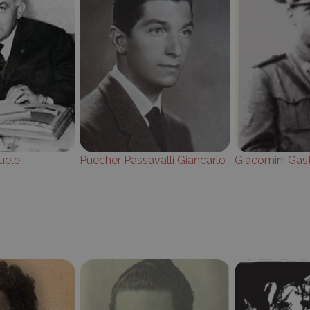
uele
Puecher Passavalli Giancarlo
Giacomini Gas