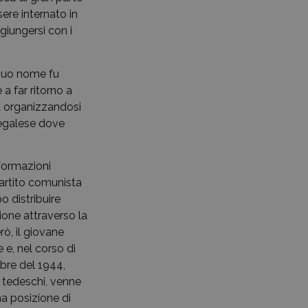
sere internato in
giungersi con i
 suo nome fu
 a far ritorno a
a organizzandosi
regalese dove
 formazioni
artito comunista
o distribuire
ione attraverso la
erò, il giovane
 e, nel corso di
bre del 1944,
i tedeschi, venne
una posizione di