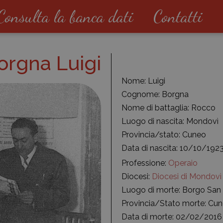
Consulta la banca dati
Contatti
orgna Luigi
Nome: Luigi
Cognome: Borgna
Nome di battaglia: Rocco
Luogo di nascita: Mondovì
Provincia/stato: Cuneo
Data di nascita: 10/10/192
Professione:
Operaio
Diocesi:
Diocesi di Mondovì
Luogo di morte: Borgo Sa
Provincia/Stato morte: Cu
Data di morte: 02/02/2016