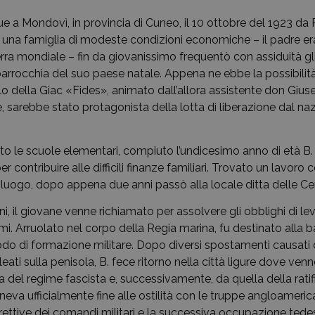
 a Mondovì, in provincia di Cuneo, il 10 ottobre del 1923 da 
 una famiglia di modeste condizioni economiche – il padre er
erra mondiale – fin da giovanissimo frequentò con assiduità gl
 parrocchia del suo paese natale. Appena ne ebbe la possibilità,
rcolo della Giac «Fides», animato dall’allora assistente don Gi
, sarebbe stato protagonista della lotta di liberazione dal na
o le scuole elementari, compiuto l’undicesimo anno di età B. 
per contribuire alle difficili finanze familiari. Trovato un lavo
l luogo, dopo appena due anni passò alla locale ditta delle C
ni, il giovane venne richiamato per assolvere gli obblighi di le
rmi. Arruolato nel corpo della Regia marina, fu destinato alla 
odo di formazione militare. Dopo diversi spostamenti causati d
ti sulla penisola, B. fece ritorno nella città ligure dove ven
a del regime fascista e, successivamente, da quella della ratifi
neva ufficialmente fine alle ostilità con le truppe angloameric
irettive dei comandi militari e la successiva occupazione tede