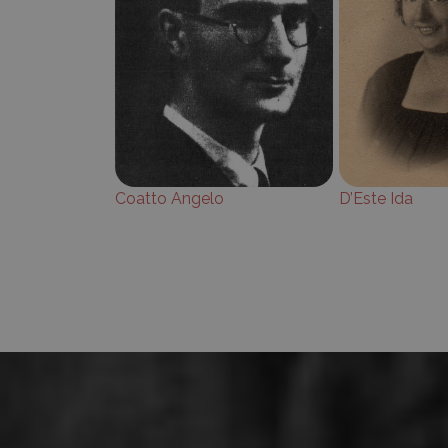
Coatto Angelo
D’Este Ida