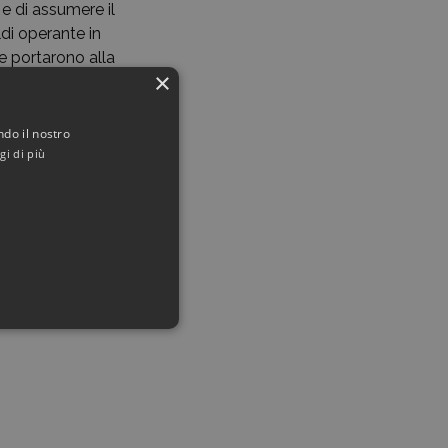
e di assumere il
di operante in
he portarono alla
×
ività sindacale
ndo il nostro
 del lavoro di
gi di più
licamente
resentarsi alle
nzione, ridotti
Borgo San
iale. In questa