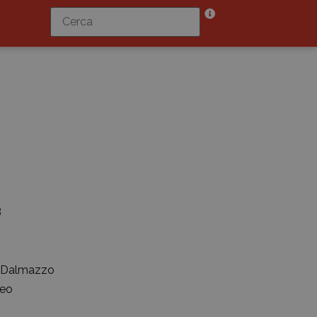
3
n Dalmazzo
neo