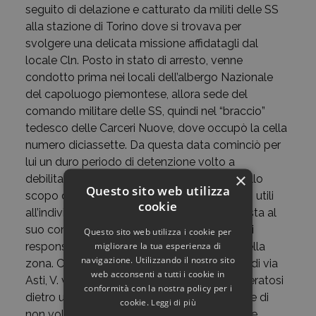
seguito di delazione e catturato da militi delle SS
alla stazione di Torino dove si trovava per
svolgere una delicata missione affidatagli dal
locale Cln. Posto in stato di arresto, venne
condotto prima nei locali dell’albergo Nazionale
del capoluogo piemontese, allora sede del
comando militare delle SS, quindi nel “braccio”
tedesco delle Carceri Nuove, dove occupò la cella
numero diciassette. Da questa data cominciò per
lui un duro periodo di detenzione volto a
×
debilitarlo nel fisico e fiaccarlo nel morale, allo
Questo sito web utilizza
scopo di estorcergli quante più informazioni utili
cookie
all’individuazione della banda partigiana posta al
suo comando e, soprattutto, i nominativi dei
Questo sito web utilizza i cookie per
migliorare la tua esperienza di
responsabili del movimento resistenziale della
navigazione. Utilizzando il nostro sito
zona. Condotto giornalmente alla caserma di via
web acconsenti a tutti i cookie in
Asti, V. venne torturato e seviziato ma, trinceratosi
conformità con la nostra policy per i
dietro un ostinato silenzio, ribadì a più riprese di
cookie.
Leggi di più
non voler rivelare niente. Le sofferenze patite