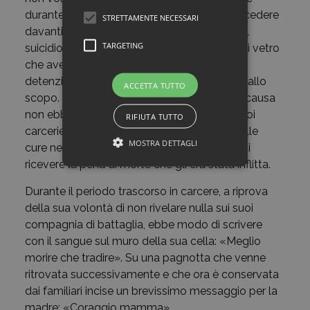
durante gli interrogatori e la volontà di non cedere
STRETTAMENTE NECESSARI
davanti agli aguzzini lo indussero a tentare il
TARGETING
suicidio, tagliandosi le vene con un coccio di vetro
che aveva trovato nel tragitto tra il luogo di
detenzione e quello di tortura e conservato allo
ACCETTA TUTTO
scopo. Questo estremo atto di fedeltà alla causa
non ebbe successo perché, scoperto dai suoi
RIFIUTA TUTTO
carcerieri, fu immediatamente sottoposto alle
MOSTRA DETTAGLI
cure necessarie perché fosse in condizioni di
ricevere la pena di morte che gli era stata inflitta.
Durante il periodo trascorso in carcere, a riprova
della sua volontà di non rivelare nulla sui suoi
compagnia di battaglia, ebbe modo di scrivere
con il sangue sul muro della sua cella: «Meglio
morire che tradire». Su una pagnotta che venne
ritrovata successivamente e che ora è conservata
dai familiari incise un brevissimo messaggio per la
madre: «Coraggio mamma».