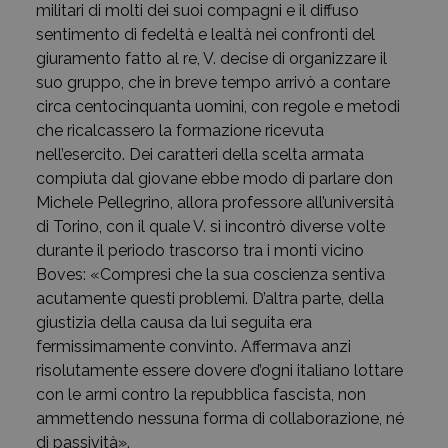
militari di molti dei suoi compagni e il diffuso
sentimento di fedeltà e lealtà nei confronti del
giuramento fatto al re, V. decise di organizzare il
suo gruppo, che in breve tempo arrivò a contare
circa centocinquanta uomini, con regole e metodi
che ricalcassero la formazione ricevuta
nell’esercito. Dei caratteri della scelta armata
compiuta dal giovane ebbe modo di parlare don
Michele Pellegrino, allora professore all’università
di Torino, con il quale V. si incontrò diverse volte
durante il periodo trascorso tra i monti vicino
Boves: «Compresi che la sua coscienza sentiva
acutamente questi problemi. D’altra parte, della
giustizia della causa da lui seguita era
fermissimamente convinto. Affermava anzi
risolutamente essere dovere d’ogni italiano lottare
con le armi contro la repubblica fascista, non
ammettendo nessuna forma di collaborazione, né
di passività».