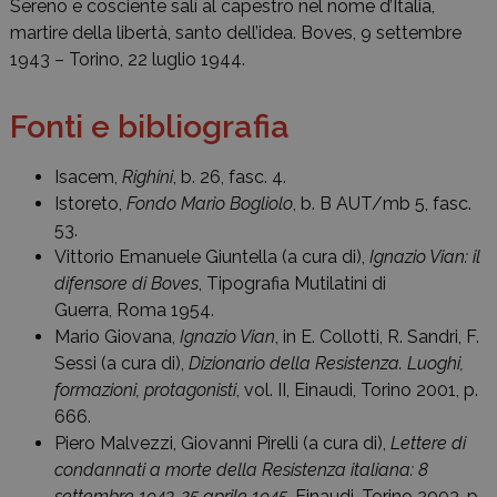
Sereno e cosciente salì al capestro nel nome d’Italia,
martire della libertà, santo dell’idea. Boves, 9 settembre
1943 – Torino, 22 luglio 1944.
Fonti e bibliografia
Isacem,
Righini
, b. 26, fasc. 4.
Istoreto,
Fondo Mario Bogliolo
, b. B AUT/mb 5, fasc.
53.
Vittorio Emanuele Giuntella (a cura di),
Ignazio Vian: il
difensore di Boves
, Tipografia Mutilatini di
Guerra, Roma 1954.
Mario Giovana,
Ignazio Vian
, in E. Collotti, R. Sandri, F.
Sessi (a cura di),
Dizionario della Resistenza. Luoghi,
formazioni, protagonisti
, vol. II, Einaudi, Torino 2001, p.
666.
Piero Malvezzi, Giovanni Pirelli (a cura di),
Lettere di
condannati a morte della Resistenza italiana: 8
settembre 1943-25 aprile 1945
, Einaudi, Torino 2003, p.