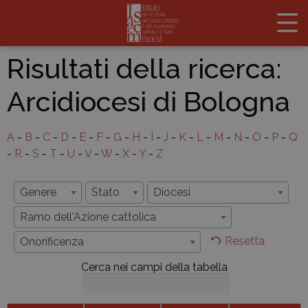
Risultati della ricerca:
Arcidiocesi di Bologna
A
-
B
-
C
-
D
-
E
-
F
-
G
-
H
-
I
-
J
-
K
-
L
-
M
-
N
-
O
-
P
-
Q
-
R
-
S
-
T
-
U
-
V
-
W
-
X
-
Y
-
Z
Genere
Stato
Diocesi
Ramo dell'Azione cattolica
Resetta
Onorificenza
Cerca nei campi della tabella