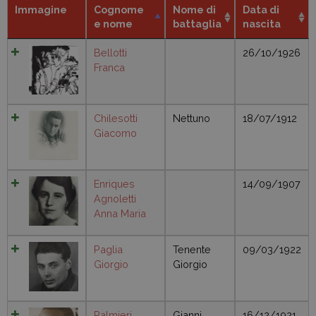
Immagine
Cognome
Nome di
Data di
e nome
battaglia
nascita
Bellotti
26/10/1926
Franca
Chilesotti
Nettuno
18/07/1912
Giacomo
Enriques
14/09/1907
Agnoletti
Anna Maria
Paglia
Tenente
09/03/1922
Giorgio
Giorgio
Palmieri
Gianni
16/12/1921