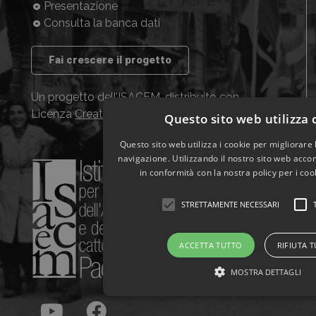
Presentazione
Consulta la banca dati
Fai crescere il progetto
Un progetto dell’ISACEM, distribuito con
Licenza
Creative Commons CC BY NC SA
Questo sito web utilizza 
Questo sito web utilizza i cookie per migliorare 
navigazione. Utilizzando il nostro sito web accons
in conformità con la nostra policy per i coo
STRETTAMENTE NECESSARI
ACCETTA TUTTO
RIFIUTA 
MOSTRA DETTAGLI