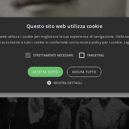
Questo sito web utilizza cookie
web utilizza i cookie per migliorare la tua esperienza di navigazione. Utilizza
 acconsenti a tutti i cookie in conformità con la nostra policy per i cookie.
Leg
STRETTAMENTE NECESSARI
TARGETING
ACCETTA TUTTO
RIFIUTA TUTTO
comune in provincia di Catania, il 20 ottobre del 1920 da Agr
adizione contadina, era dedita alla coltivazione delle terre 
MOSTRA DETTAGLI
r sostenere la famiglia in disagiate condizioni economiche, dec