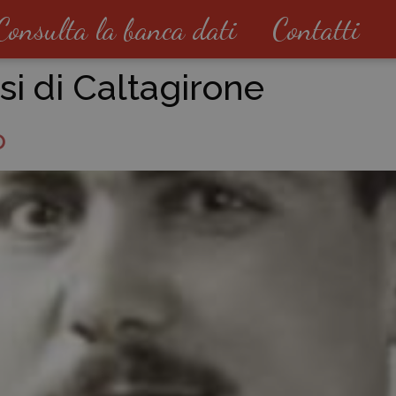
Consulta la banca dati
Contatti
si di Caltagirone
o