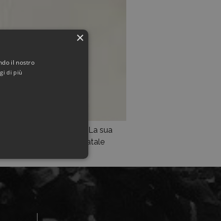
×
ndo il nostro
gi di più
ippino e Ignazia Salerno. La sua
di proprietà. Nel paese natale
ise di […]