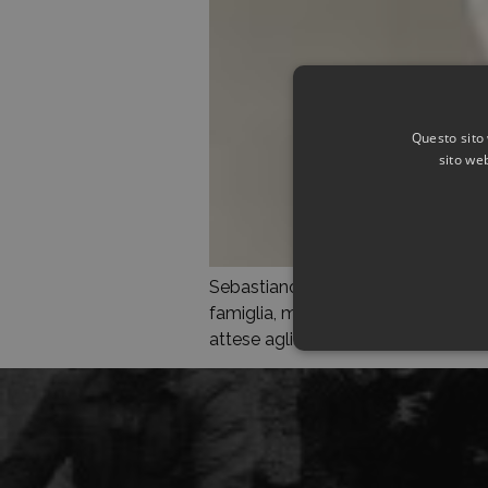
Questo sito 
sito web
Sebastiano Ialuna nacque a Mineo, 
famiglia, molto numerosa come da tr
attese agli studi elementari ma, pe