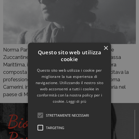
×
Norma Parenti nacque il 1° giugno 1921 al podere
Questo sito web utilizza
Zuccantine di Sopra, località sita nei pressi di Massa
cookie
Marittima, in provincia di Grosseto. La famiglia era
Questo sito web utilizza i cookie per
composta dal padre Estewan Parenti, che esercitava la
migliorare la tua esperienza di
professione di muratore nella zona, la madre Roma
navigazione. Utilizzando il nostro sito
Camerini, impegnata nella gestione di una trattoria nel
web acconsenti a tutti i cookie in
paese di Massa Marittima, e altri quattro […]
conformità con la nostra policy per i
cookie.
Leggi di più
Biografie
STRETTAMENTE NECESSARI
TARGETING