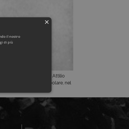
×
ndo il nostro
gi di più
ntonio e Maria Viazzoli, Attilio
simo anche nel Partito popolare, nel
]