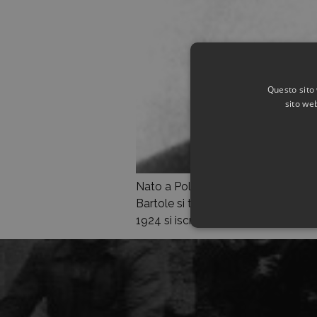
Questo sito 
sito web
Nato a Pola, in Istria, all’epoca ap
Bartole si trasferì a Pirano e, dopo
1924 si iscrisse alla Facoltà di Chi