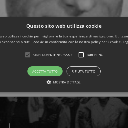
Questo sito web utilizza cookie
web utilizza i cookie per migliorare la tua esperienza di navigazione. Utilizza
 acconsenti a tutti i cookie in conformità con la nostra policy per i cookie.
Leg
STRETTAMENTE NECESSARI
TARGETING
ACCETTA TUTTO
RIFIUTA TUTTO
partenente all’Impero austro-ungarico, il 16 settembre 1906 da A
 aver frequentato a Trieste le scuole reali, militando giovanis
MOSTRA DETTAGLI
mica e farmacia dell’Università di Modena, dove la famiglia si […