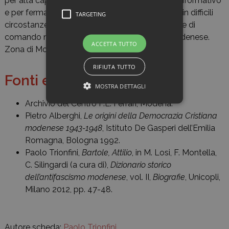
per alta capacità nel campo organizzativo ed informativo
e per ferma e coraggiosa decisione dimostrata in difficili
TARGETING
circostanze. Ricopriva cariche di responsabilità e di
comando nel movimento di liberazione del Modenese.
ACCETTA TUTTO
Zona di Modena, settembre 1943-aprile 1945.
RIFIUTA TUTTO
Fonti e bibliografia
MOSTRA DETTAGLI
Archivio del Centro F.L. Ferrari, Modena.
Pietro Alberghi,
Le origini della Democrazia Cristiana
modenese 1943-1948
, Istituto De Gasperi dell’Emilia
Romagna, Bologna 1992.
Paolo Trionfini,
Bartole, Attilio
, in M. Losi, F. Montella,
C. Silingardi (a cura di),
Dizionario storico
dell’antifascismo modenese
, vol. II,
Biografie
, Unicopli,
Milano 2012, pp. 47-48.
Autore scheda:
Paolo Trionfini