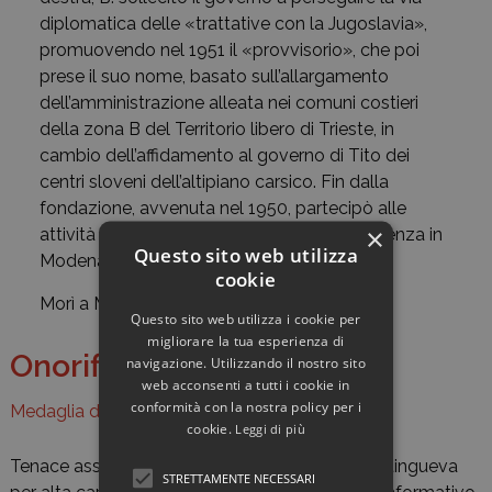
diplomatica delle «trattative con la Jugoslavia»,
promuovendo nel 1951 il «provvisorio», che poi
prese il suo nome, basato sull’allargamento
dell’amministrazione alleata nei comuni costieri
della zona B del Territorio libero di Trieste, in
cambio dell’affidamento al governo di Tito dei
centri sloveni dell’altipiano carsico. Fin dalla
fondazione, avvenuta nel 1950, partecipò alle
×
attività dell’Istituto per la storia della Resistenza in
Questo sito web utilizza
Modena e provincia.
cookie
Morì a Modena il 15 febbraio 1997.
Questo sito web utilizza i cookie per
migliorare la tua esperienza di
Onorificenze
navigazione. Utilizzando il nostro sito
web acconsenti a tutti i cookie in
conformità con la nostra policy per i
Medaglia di bronzo al valore militare
cookie.
Leggi di più
Tenace assertore della lotta per la libertà, si distingueva
STRETTAMENTE NECESSARI