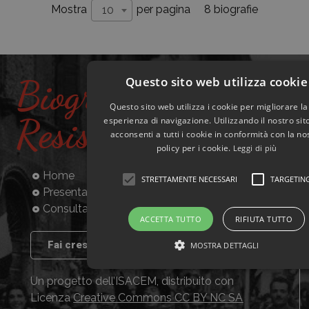
8 biografie
Mostra
per pagina
10
Biografie
Questo sito web utilizza cookie
Questo sito web utilizza i cookie per migliorare la
Resistenti
esperienza di navigazione. Utilizzando il nostro si
acconsenti a tutti i cookie in conformità con la no
policy per i cookie.
Leggi di più
Home
STRETTAMENTE NECESSARI
TARGETIN
Presentazione
Consulta la banca dati
ACCETTA TUTTO
RIFIUTA TUTTO
Fai crescere il progetto
MOSTRA DETTAGLI
Un progetto dell’ISACEM, distribuito con
Licenza
Creative Commons CC BY NC SA