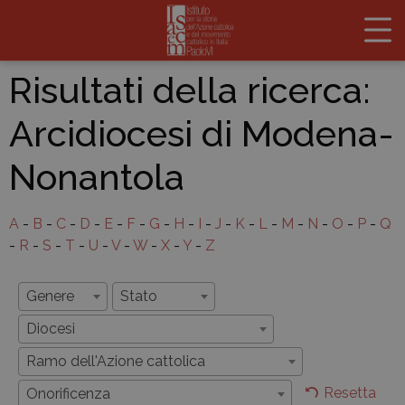
Risultati della ricerca:
Arcidiocesi di Modena-
Nonantola
A
-
B
-
C
-
D
-
E
-
F
-
G
-
H
-
I
-
J
-
K
-
L
-
M
-
N
-
O
-
P
-
Q
-
R
-
S
-
T
-
U
-
V
-
W
-
X
-
Y
-
Z
Genere
Stato
Diocesi
Ramo dell'Azione cattolica
Resetta
Onorificenza