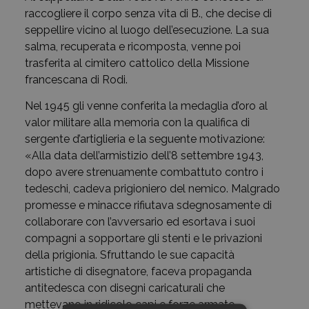
raccogliere il corpo senza vita di B., che decise di
seppellire vicino al luogo dell’esecuzione. La sua
salma, recuperata e ricomposta, venne poi
trasferita al cimitero cattolico della Missione
francescana di Rodi.
Nel 1945 gli venne conferita la medaglia d’oro al
valor militare alla memoria con la qualifica di
sergente d’artiglieria e la seguente motivazione:
«Alla data dell’armistizio dell’8 settembre 1943,
dopo avere strenuamente combattuto contro i
tedeschi, cadeva prigioniero del nemico. Malgrado
promesse e minacce rifiutava sdegnosamente di
collaborare con l’avversario ed esortava i suoi
compagni a sopportare gli stenti e le privazioni
della prigionia. Sfruttando le sue capacità
artistiche di disegnatore, faceva propaganda
antitedesca con disegni caricaturali che
mettevano in ridicolo capi e forze armate