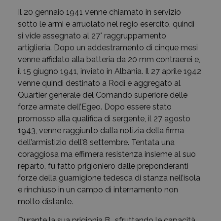
Il 20 gennaio 1941 venne chiamato in servizio
sotto le armi e arruolato nel regio esercito, quindi
si vide assegnato al 27° raggruppamento
artiglieria. Dopo un addestramento di cinque mesi
venne affidato alla batteria da 20 mm contraerei e,
il 15 giugno 1941, inviato in Albania. Il 27 aprile 1942
venne quindi destinato a Rodi e aggregato al
Quartier generale del Comando superiore delle
forze armate dell’Egeo. Dopo essere stato
promosso alla qualifica di sergente, il 27 agosto
1943, venne raggiunto dalla notizia della firma
dell’armistizio dell’8 settembre. Tentata una
coraggiosa ma effimera resistenza insieme al suo
reparto, fu fatto prigioniero dalle preponderanti
forze della guarnigione tedesca di stanza nell’isola
e rinchiuso in un campo di internamento non
molto distante.
Durante la sua prigionia B., sfruttando le capacità