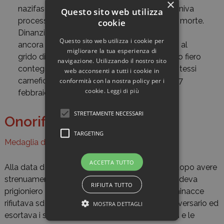
×
nazifasciste. Scoperto per vile delazione, veniva
Questo sito web utilizza
processato per disfattismo e condannato a morte.
cookie
Dinanzi al plotone di esecuzione dileggiava
Questo sito web utilizza i cookie per
ancora il nemico e con il sorriso sulle labbra, al
migliorare la tua esperienza di
grido di “Viva l’Italia!” cadeva fulminato. Il suo fiero
navigazione. Utilizzando il nostro sito
contegno suscitava l’ammirazione dei suoi stessi
web acconsenti a tutti i cookie in
conformità con la nostra policy per i
carnefici. Samos, 8 settembre 1943 ˗ Rodi, 27
cookie.
Leggi di più
febbraio 1945».
STRETTAMENTE NECESSARI
Onorificenze
TARGETING
Medaglia d'oro al valore militare
ACCETTA TUTTO
Alla data dell’armistizio dell’8 settembre 1943, dopo avere
strenuamente combattuto contro i tedeschi, cadeva
RIFIUTA TUTTO
prigioniero del nemico. Malgrado promesse e minacce
rifiutava sdegnosamente di collaborare con l’avversario ed
MOSTRA DETTAGLI
esortava i suoi compagni a sopportare gli stenti e le