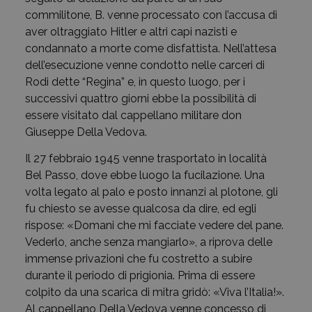
commilitone, B. venne processato con l’accusa di
aver oltraggiato Hitler e altri capi nazisti e
condannato a morte come disfattista. Nell’attesa
dell’esecuzione venne condotto nelle carceri di
Rodi dette “Regina” e, in questo luogo, per i
successivi quattro giorni ebbe la possibilità di
essere visitato dal cappellano militare don
Giuseppe Della Vedova.
Il 27 febbraio 1945 venne trasportato in località
Bel Passo, dove ebbe luogo la fucilazione. Una
volta legato al palo e posto innanzi al plotone, gli
fu chiesto se avesse qualcosa da dire, ed egli
rispose: «Domani che mi facciate vedere del pane.
Vederlo, anche senza mangiarlo», a riprova delle
immense privazioni che fu costretto a subire
durante il periodo di prigionia. Prima di essere
colpito da una scarica di mitra gridò: «Viva l’Italia!».
Al cappellano Della Vedova venne concesso di