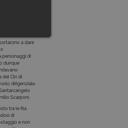
a successiva
a parte degli
veditorato agli
accomandabile».
la firma
 portarono a dare
do
 a personaggi di
do dunque
 andavano
 del Cln di
uolo dirigenziale.
a Santarcangelo
ilio Scarponi.
o tra le fila
ndosi di
abotaggio e non