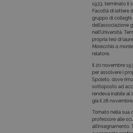
1933, terminato il s
Facoltà di lettere
gruppo di colleghi 
dell’associazione 
nell’Università. T
propria tesi di laur
Marecchia a monte
relatore.
Il 20 novembre 193
per assolvere i pro
Spoleto, dove rima
sottoposto ad accu
rendeva inabile al 
già il 28 novembre
Tornato nella sua c
professore alle sc
all’insegnamento. 