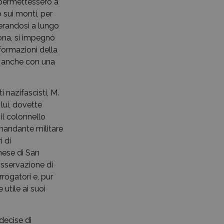
e permettessero a
o sui monti, per
erandosi a lungo
ona, si impegnò
 formazioni della
a, anche con una
 nazifascisti, M.
lui, dovette
 il colonnello
mandante militare
i di
nese di San
osservazione di
rrogatori e, pur
utile ai suoi
 decise di