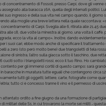
po di concentramento di Fossoli, presso Carpi, dove gli venne 
 assegnato alla baracca 16A, quella degli internati politici. Lui
el suo ingresso e della sua vita nel campo quando, il giorno 
endo alla moglie una breve lettera nella quale raccontava: «da
oncentramento di Carpi. Sveglia alle 6, ritirata alle 21.45 du
altra alle 18, due volte la minestra al giorno, una volta il caffè, p
grada, ecco la vita al campo». Inoltre, dando evidentemente
per i suoi cari, ebbe modo anche di specificare il trattamento
lli a zero (sto però molto bene) due triangoletti di tela rossa
lone di sinistra, l’altro sulla giacca sotto il taschino, due retta
6 cuciti sotto i triangoletti rossi, ecco il tuo Rino. Ho cambia
 contento per gli immensi cortili di questo campo: sarà grand
in baracche in muratura tutte eguali che contengono circa 12
amente tutti gli oggetti, lettere, carte, fotografie come qua
ltria; tutto ci è concesso tranne il vino e il permesso di uscire
n attentato ordito a fine giugno da una formazione di partigia
di militari delle Ss, in cui trovarono la morte sei militi ˗ quest