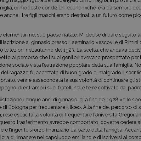
 il 9 maggio 1911 a Santarcangelo di Romagna, in provincia di 
famiglia, di modeste condizioni economiche, era da sempre dedi
e anche i tre figli maschi erano destinati a un futuro come pic
 elementari nel suo paese natale, M. decise di dare seguito ai
i iscrizione al ginnasio presso il seminario vescovile di Rimin
ò le lezioni nell’autunno del 1923. La scelta, che andava dec
etto al percorso che i suoi genitori avevano prospettato per l
ione sociale vista l’estrazione popolare della sua famiglia. N
one del ragazzo fu accettata di buon grado e, malgrado il sacri
tato, venne assecondata la sua volontà di continuare gli stud
no di entrambi i suoi fratelli nelle terre coltivate dal padre
sfazione i cinque anni di ginnasio, alla fine del 1928 volle spo
 di Bologna per frequentare il liceo. Alla fine del percorso di s
, rese esplicita la volontà di frequentare l’Università Gregor
 questo trasferimento avrebbe comportato, dovette cedere all
ere l’ingente sforzo finanziario da parte della famiglia. Acc
llora di rimanere nel capoluogo emiliano e di iscriversi al cors