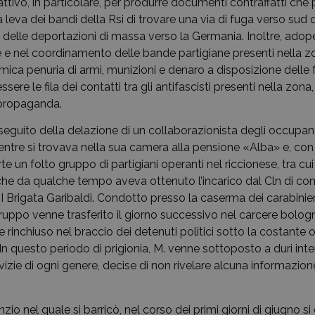
attivò, in particolare, per produrre documenti contraffatti ch
la leva dei bandi della Rsi di trovare una via di fuga verso sud 
 delle deportazioni di massa verso la Germania. Inoltre, adop
e e nel coordinamento delle bande partigiane presenti nella z
emica penuria di armi, munizioni e denaro a disposizione delle
ssere le fila dei contatti tra gli antifascisti presenti nella zon
 propaganda.
a seguito della delazione di un collaborazionista degli occupanti
ntre si trovava nella sua camera alla pensione «Alba» e, con 
te un folto gruppo di partigiani operanti nel riccionese, tra cui
he da qualche tempo aveva ottenuto l’incarico dal Cln di co
III Brigata Garibaldi. Condotto presso la caserma dei carabinier
gruppo venne trasferito il giorno successivo nel carcere bolog
 rinchiuso nel braccio dei detenuti politici sotto la costante 
In questo periodo di prigionia, M. venne sottoposto a duri inte
zie di ogni genere, decise di non rivelare alcuna informazione 
enzio nel quale si barricò, nel corso dei primi giorni di giugno si