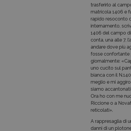
trasferirlo al cam
matricola 1406 e fu
rapido resoconto d
internamento, scriv
1406 del campo di c
conta, una alle 7, l’
andare dove più ag
fosse confortante 
giornalmente: «Cape
uno cucito sul panta
bianca con il N.140
meglio e mi aggiro
siamo accantonati 
Ora ho con me nuov
Riccione o a Novafe
reticolati».
A rappresaglia di u
danni di un plotone 