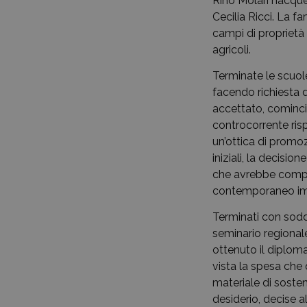
Rino Molari nacque
Cecilia Ricci. La 
campi di proprietà 
agricoli.
Terminate le scuole
facendo richiesta d
accettato, cominci
controcorrente risp
un’ottica di promoz
iniziali, la decisi
che avrebbe compor
contemporaneo impeg
Terminati con soddi
seminario regionale
ottenuto il diploma
vista la spesa che
materiale di sosten
desiderio, decise a