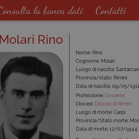
Consulta la banca dati
Contatti
Molari Rino
Nome: Rino
Cognome: Molari
Luogo di nascita: Santarc
Provincia/stato: Rimini
Data di nascita: 09/05/191
Professione:
Docente
Diocesi:
Diocesi di Rimini
Luogo di morte: Carpi
Provincia/Stato morte: Mo
Data di morte: 12/07/1944