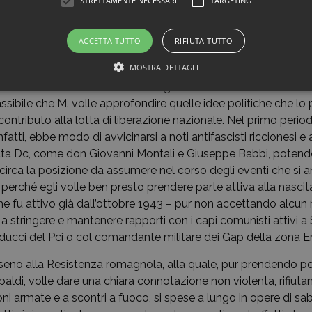
STRETTAMENTE NECESSARI
TARGETING
ia, che lo portarono a esprimere giudizi severi anche verso l
dell’Italia. Questo comportamento fu oggetto di valutazione d
ACCETTA TUTTO
RIFIUTA TUTTO
e, tanto che nel suo fascicolo personale aperto presso il Prov
nne annotato che andava considerato come «elemento poco r
MOSTRA DETTAGLI
po intercorso tra la caduta del regime fascista e l’annuncio del
Cassibile che M. volle approfondire quelle idee politiche che lo
e contributo alla lotta di liberazione nazionale. Nel primo perio
nfatti, ebbe modo di avvicinarsi a noti antifascisti riccionesi e
ata Dc, come don Giovanni Montali e Giuseppe Babbi, poten
 circa la posizione da assumere nel corso degli eventi che si
erché egli volle ben presto prendere parte attiva alla nascita
e fu attivo già dall’ottobre 1943 – pur non accettando alcun r
o, a stringere e mantenere rapporti con i capi comunisti attivi 
ucci del Pci o col comandante militare dei Gap della zona Em
seno alla Resistenza romagnola, alla quale, pur prendendo post
ibaldi, volle dare una chiara connotazione non violenta, rifiuta
oni armate e a scontri a fuoco, si spese a lungo in opere di s