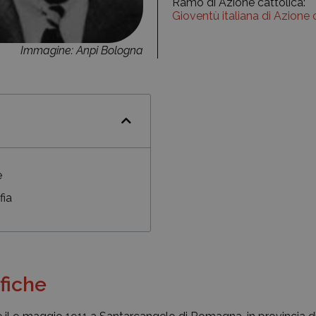
Ramo di Azione cattolica:
Gioventù italiana di Azione 
Immagine: Anpi Bologna
e
fia
fiche