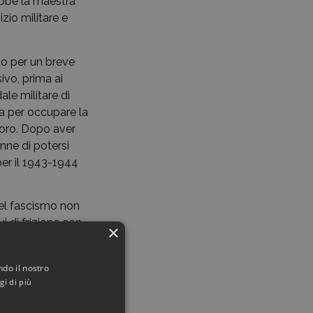
obbe la maestra
zio militare e
ato per un breve
ivo, prima ai
ale militare di
na per occupare la
Nuoro. Dopo aver
nne di potersi
 per il 1943-1944
 del fascismo non
i di frizione con
×
e dure prese di
i o colleghi,
ndo il nostro
e scolastica e,
gi di più
io, la sua
itori polacchi da