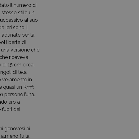
dato il numero di
 stesso stilò un
successivo al suo
 ieri sono il
e adunate per la
oi libertà di
 una versione che
 che riceveva
 di 15 cm circa,
ngoli di tela
to veramente in
e quasi un Km²;
0 persone l’una.
ndo ero a
 fuori dei
ni genovesi ai
a almeno fu la