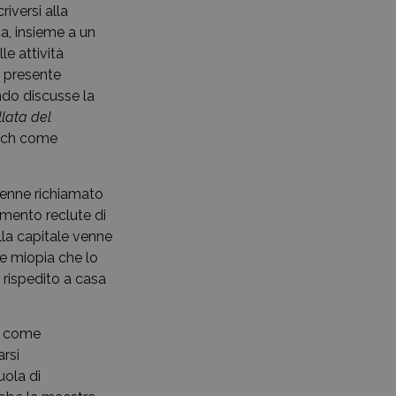
riversi alla
a, insieme a un
le attività
i presente
ndo discusse la
llata del
nich come
 venne richiamato
amento reclute di
lla capitale venne
te miopia che lo
 rispedito a casa
te come
arsi
uola di