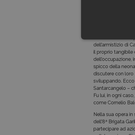
parte della German
entrata in guerra 
apparati del regim
studi di Forlì ve
Fu nell’arco di tem
dell’armistizio di 
il proprio tangibil
dell’occupazione, i
spicco della neon
discutere con loro
sviluppando. Ecco p
Santarcangelo – ch
Fu lui, in ogni cas
come Cornelio Bald
Nella sua opera in 
dell’8ª Brigata Gar
partecipare ad azi