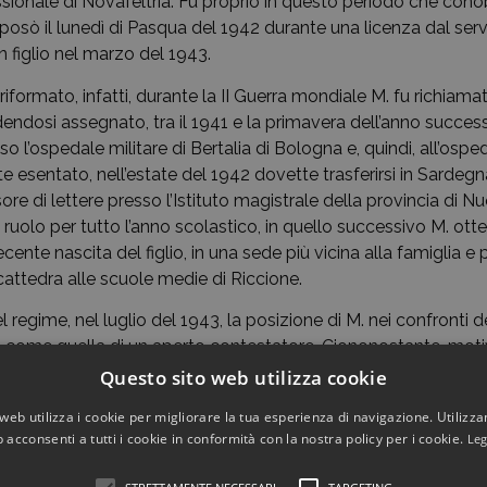
ionale di Novafeltria. Fu proprio in questo periodo che con
osò il lunedì di Pasqua del 1942 durante una licenza dal servi
 figlio nel marzo del 1943.
iformato, infatti, durante la II Guerra mondiale M. fu richiam
endosi assegnato, tra il 1941 e la primavera dell’anno success
sso l’ospedale militare di Bertalia di Bologna e, quindi, all’osped
 esentato, nell’estate del 1942 dovette trasferirsi in Sardeg
ore di lettere presso l’Istituto magistrale della provincia di 
uolo per tutto l’anno scolastico, in quello successivo M. otte
ecente nascita del figlio, in una sede più vicina alla famiglia e
ttedra alle scuole medie di Riccione.
l regime, nel luglio del 1943, la posizione di M. nei confronti
a come quella di un aperto contestatore. Ciononostante, motiv
arono gli anni trascorsi nella professione di insegnante e alcun
Questo sito web utilizza cookie
 scelte effettuate dal governo, da lui esternate davanti a alunn
web utilizza i cookie per migliorare la tua esperienza di navigazione. Utilizza
se segnalazioni al suo indirizzo da parte dell’amministrazion
 acconsenti a tutti i cookie in conformità con la nostra policy per i cookie.
Leg
lle autorità di pubblica sicurezza. A tutti era nota, ad esemp
alleato tedesco e la ferma condanna verso l’invasione dei terr