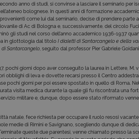
econdo anno di studi, si convinse a lasciare il seminario per isc
 dell’ateneo bolognese. In questi anni di formazione accademic
provenienti come lui dal seminario, decise di prendere parte al
giovanile di Ac di Bologna e, successivamente, del circolo Fuc
erminò gli studi nel corso dell’anno accademico 1936-1937 qua
ea in glottologia dal titolo
I dialetti di Santarcangelo e della va
 di Santarcangelo
, seguito dal professor Pier Gabriele Goida
7, pochi giorni dopo aver conseguito la laurea in Lettere, M.
pri obblighi di leva e dovette recarsi presso il Centro addestr
se pochi giorni per poi essere spostato in quello di Roma. Ne
rata visita medica durante la quale gli fu riscontrata una for
servizio militare e, dunque, dopo essere stato riformato venne
.
ittà natale, fece richiesta per occupare il ruolo resosi vacan
uole medie di Rimini e Savignano, scegliendo dunque di dedic
Terminate queste due parentesi, venne chiamato presso la sc