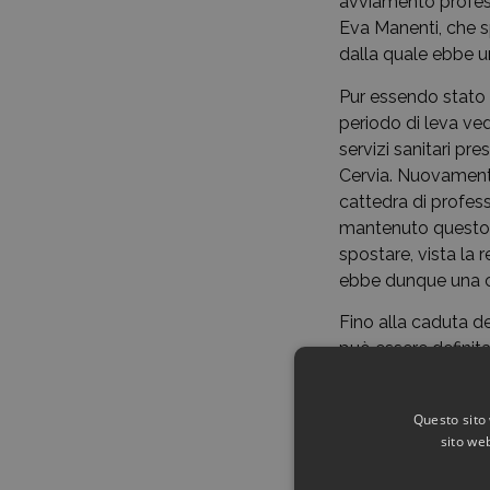
avviamento profess
Eva Manenti, che sp
dalla quale ebbe un
Pur essendo stato r
periodo di leva ved
servizi sanitari pre
Cervia. Nuovamente
cattedra di profess
mantenuto questo r
spostare, vista la r
ebbe dunque una ca
Fino alla caduta de
può essere definit
le autorità costell
posizione contro le
Questo sito 
comportarono diver
sito web
successivamente, da
avversione verso l’