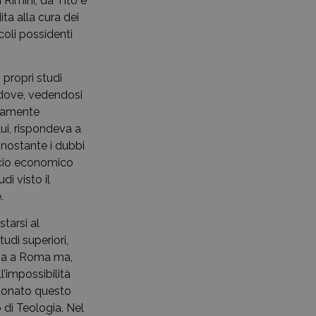
Rimini, da Tito e
ta alla cura dei
coli possidenti
 propri studi
i dove, vedendosi
isamente
ui, rispondeva a
onostante i dubbi
ficio economico
i visto il
.
starsi al
tudi superiori,
iana a Roma ma,
’impossibilità
antonato questo
o di Teologia. Nel