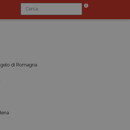
angelo di Romagna
1
dena