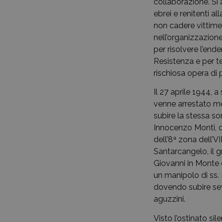
collaborazione. Si 
ebrei e renitenti al
non cadere vittime
nell’organizzazion
per risolvere l’end
Resistenza e per te
rischiosa opera di
Il 27 aprile 1944, 
venne arrestato me
subire la stessa sor
Innocenzo Monti, c
dell’8ª zona dell’V
Santarcangelo, il 
Giovanni in Monte e
un manipolo di ss. 
dovendo subire sevi
aguzzini.
Visto l’ostinato sil