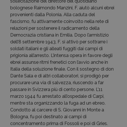
sollecitazione del direttore del quotidiano
bolognese Raimondo Manzini, F. aiutò alcuni ebrei
provenienti dalla Polonia. Alla caduta del
fascismo, fu attivamente coinvolto nella rete di
relazioni per sostenere il radicamento della
Democrazia cristiana in Emilia. Dopo l’armistizio
dell’8 settembre 1943, F. si attivò per sottrarre i
soldati italiani e gli alleati fuggiti dai campi di
prigionia all’arresto. L’intensa opera in favore degli
ebrei assunse ritmi frenetici con l’avvio anche in
Italia della soluzione finale. Con il sostegno di don
Dante Sala e di altri collaboratori, si prodigò per
procurare una via di salvezza, riuscendo a far
passare in Svizzera più di cento persone. L’11
marzo 1944 fu arrestato all’ospedale di Carpi,
mentre sta organizzando la fuga ad un ebreo.
Condotto al carcere di S. Giovanni in Monte a
Bologna, fu poi destinato ai campi di
concentramento prima di Fossoli e poi di Gries.