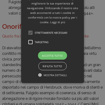
Fulgido esempio di coerenza, di senso di
migliorare la tua esperienza di
abnegazione e di rigore morale fondato sui più alti
navigazione. Utilizzando il nostro sito
web acconsenti a tutti i cookie in
valori cristiani e di umana solidarietà. 1942-1944».
conformità con la nostra policy per i
cookie.
Leggi di più
Onorificenze
STRETTAMENTE NECESSARI
Giusto fra le nazioni
, Medaglia d'oro al valore civile
TARGETING
Di elevatissime qualità umane e civili, nel corso dell’ultimo
conflitto mondiale, con eroico coraggio e preclara virtù
ACCETTA TUTTO
civica, promosse la costruzione di una struttura
clandestina che diede ospitalità ed assistenza ad un gran
RIFIUTA TUTTO
numero di ebrei italiani e stranieri, riuscendo a salvarli dalla
MOSTRA DETTAGLI
persecuzione nazista. Arrestato, veniva internato nel
campo di concentramento di Fossoli e successivamente
deportato nel campo di Hersbruck, dove moriva di stenti e
di setticemia. Fulgido esempio di coerenza, di senso di
abnegazione e di rigore morale fondato sui più alti valori
cristiani e di umana solidarietà. 1942 – 1944 / Carpi (Mo).