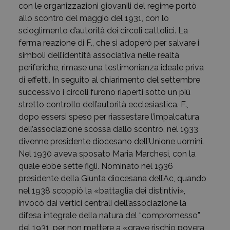
con le organizzazioni giovanili del regime portò
allo scontro del maggio del 1931, con lo
scioglimento d’autorità dei circoli cattolici. La
ferma reazione di F., che si adoperò per salvare i
simboli dell’identità associativa nelle realtà
periferiche, rimase una testimonianza ideale priva
di effetti. In seguito al chiarimento del settembre
successivo i circoli furono riaperti sotto un più
stretto controllo dell’autorità ecclesiastica. F.,
dopo essersi speso per riassestare l’impalcatura
dell’associazione scossa dallo scontro, nel 1933
divenne presidente diocesano dell’Unione uomini.
Nel 1930 aveva sposato Maria Marchesi, con la
quale ebbe sette figli. Nominato nel 1936
presidente della Giunta diocesana dell’Ac, quando
nel 1938 scoppiò la «battaglia dei distintivi»,
invocò dai vertici centrali dell’associazione la
difesa integrale della natura del “compromesso”
del 1931, per non mettere a «grave rischio povera