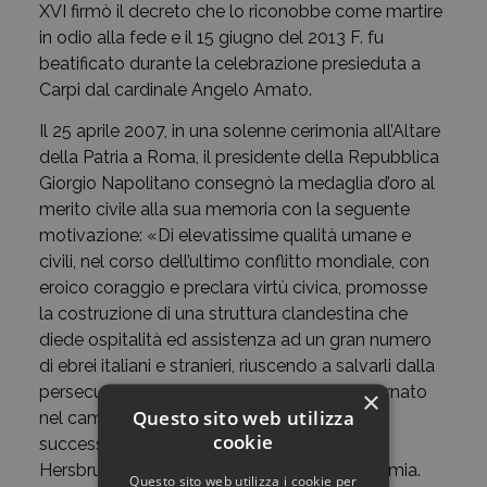
XVI firmò il decreto che lo riconobbe come martire
in odio alla fede e il 15 giugno del 2013 F. fu
beatificato durante la celebrazione presieduta a
Carpi dal cardinale Angelo Amato.
Il 25 aprile 2007, in una solenne cerimonia all’Altare
della Patria a Roma, il presidente della Repubblica
Giorgio Napolitano consegnò la medaglia d’oro al
merito civile alla sua memoria con la seguente
motivazione: «Di elevatissime qualità umane e
civili, nel corso dell’ultimo conflitto mondiale, con
eroico coraggio e preclara virtù civica, promosse
la costruzione di una struttura clandestina che
diede ospitalità ed assistenza ad un gran numero
di ebrei italiani e stranieri, riuscendo a salvarli dalla
persecuzione nazista. Arrestato, veniva internato
×
Questo sito web utilizza
nel campo di concentramento di Fossoli e
cookie
successivamente deportato nel campo di
Hersbruck, dove moriva di stenti e di setticemia.
Questo sito web utilizza i cookie per