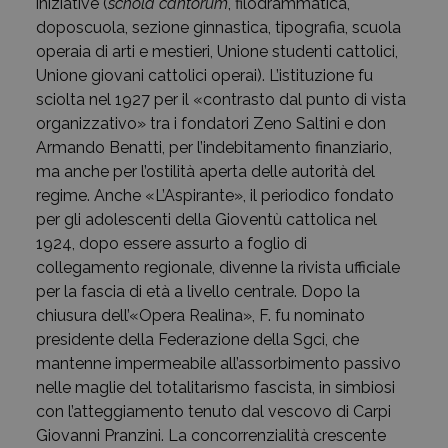
iniziative (
schola cantorum
, filodrammatica,
doposcuola, sezione ginnastica, tipografia, scuola
operaia di arti e mestieri, Unione studenti cattolici,
Unione giovani cattolici operai). L’istituzione fu
sciolta nel 1927 per il «contrasto dal punto di vista
organizzativo» tra i fondatori Zeno Saltini e don
Armando Benatti, per l’indebitamento finanziario,
ma anche per l’ostilità aperta delle autorità del
regime. Anche «L’Aspirante», il periodico fondato
per gli adolescenti della Gioventù cattolica nel
1924, dopo essere assurto a foglio di
collegamento regionale, divenne la rivista ufficiale
per la fascia di età a livello centrale. Dopo la
chiusura dell’«Opera Realina», F. fu nominato
presidente della Federazione della Sgci, che
mantenne impermeabile all’assorbimento passivo
nelle maglie del totalitarismo fascista, in simbiosi
con l’atteggiamento tenuto dal vescovo di Carpi
Giovanni Pranzini. La concorrenzialità crescente