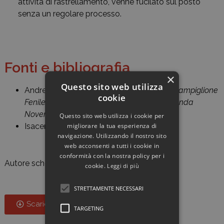
attività di rastrellamento, venne fucilato sul posto
senza un regolare processo.
Fonti e bibliografia
×
Questo sito web utilizza
Andrea Geymet,
Un’ordinaria fucilazione. Campiglione
cookie
Fenile, 30 dicembre 1944. I partigiani e la Banda
Novena
, Lareditore, Torino 2015.
Questo sito web utilizza i cookie per
migliorare la tua esperienza di
Isacem,
Giac
, b. 774, fasc. Gedda-Gizzi.
navigazione. Utilizzando il nostro sito
web acconsenti a tutti i cookie in
conformità con la nostra policy per i
Autore scheda:
Andrea Pepe
cookie.
Leggi di più
STRETTAMENTE NECESSARI
Scarica scheda
TARGETING