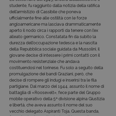
studente, fu raggiunto dalla notizia della ratifica
dell’armistizio di Cassibile che poneva
ufficialmente fine alle ostilità con le forze
angloamericane ma lasciava drammaticamente
aperto il nodo circa i rapporti da tenere con l’ex
alleato germanico. Constatata fin da subito la
durezza dell’occupazione tedesca e la nascita
della Repubblica sociale guidata da Mussolini, il
giovane decise di intessere i primi contatti con il
movimento resistenziale che andava
costituendosi nel torinese. Fu solo a seguito della
promulgazione dei bandi Graziani, però, che
decise di rompere gli indugi e inserirsi tra le fila
partigiane. Dal marzo del 1944, assunto il nome di
battaglia di «Roosevelt», fece parte del Gruppo
mobile operativo della 5ª divisione alpina Giustizia
e libertà, che aveva assunto il nome del suo
vecchio delegato Aspiranti Toja. Questa banda,