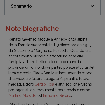
Sommario
Note biografiche
Renato Geymet nacque a Annecy, città alpina
della Francia sudorientale, il 3 dicembre del 1925
da Giacomo e Margherita Fossetto. Quando era
ancora molto piccolo si trasferì insieme alla
famiglia a Torre Pellice, piccolo comune in
provincia di Torino, dove partecipò alle attività del
locale circolo Giac «San Martino», avendo modo
di conoscere l’allora delegato Aspiranti e futura
medaglia d’oro
Sergio Toja
e altri soci che furono
protagonisti del movimento resistenziale come
Martino Merotto
ed
Ermanno Rivoira
.
L’8 settembre del 1943, ancora diciassettenne e