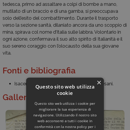
tedesca, primo ad assaltare a colpi di bombe a mano,
mutilato di un braccio e di una gamba, si preoccupava
solo dell’esito del combattimento. Durante il trasporto
verso la sezione sanità, dilaniato ancora da uno scoppio di
mina, spirava col nome d’Italia sulle labbra. Volontario in
ogni azione, confermava il suo alto spirito di Italianità e il
suo sereno coraggio con l’olocausto della sua giovane
vita.
Fonti e bibliografia
×
Isacem,
Giac
, b. 774, fasc. Maccari-Marchesani.
Questo sito web utilizza
cookie
Galleria di immagini
Questo sito web utilizza i cookie per
migliorare la tua esperienza di
navigazione. Utilizzando il nostro sito
web acconsenti a tutti i cookie in
conformità con la nostra policy per i