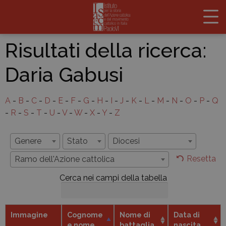
Risultati della ricerca:
Daria Gabusi
A
-
B
-
C
-
D
-
E
-
F
-
G
-
H
-
I
-
J
-
K
-
L
-
M
-
N
-
O
-
P
-
Q
-
R
-
S
-
T
-
U
-
V
-
W
-
X
-
Y
-
Z
Genere
Stato
Diocesi
Resetta
Ramo dell'Azione cattolica
Cerca nei campi della tabella
Immagine
Cognome
Nome di
Data di
e nome
battaglia
nascita