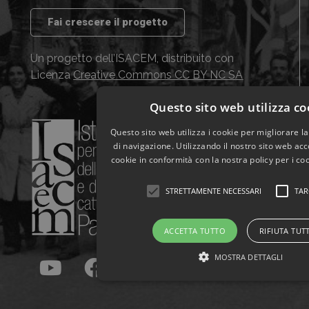
Fai crescere il progetto
Un progetto dell’ISACEM, distribuito con
Licenza
Creative Commons CC BY NC SA
Questo sito web utilizza co
Questo sito web utilizza i cookie per migliorare l
di navigazione. Utilizzando il nostro sito web acco
cookie in conformità con la nostra policy per i co
STRETTAMENTE NECESSARI
TAR
ACCETTA TUTTO
RIFIUTA TUT
MOSTRA DETTAGLI