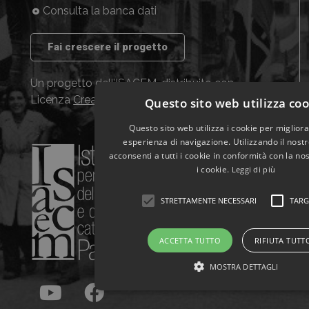
Consulta la banca dati
Fai crescere il progetto
Un progetto dell’ISACEM, distribuito con
Licenza
Creative Commons CC BY NC SA
Questo sito web utilizza co
Questo sito web utilizza i cookie per migliora
esperienza di navigazione. Utilizzando il nost
acconsenti a tutti i cookie in conformità con la no
i cookie.
Leggi di più
STRETTAMENTE NECESSARI
TARG
ACCETTA TUTTO
RIFIUTA TUTT
MOSTRA DETTAGLI