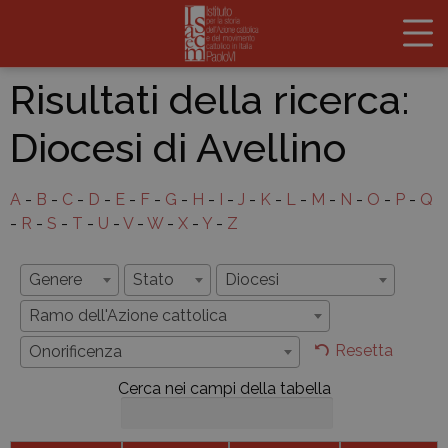
Risultati della ricerca:
Diocesi di Avellino
A
-
B
-
C
-
D
-
E
-
F
-
G
-
H
-
I
-
J
-
K
-
L
-
M
-
N
-
O
-
P
-
Q
-
R
-
S
-
T
-
U
-
V
-
W
-
X
-
Y
-
Z
Genere
Stato
Diocesi
Ramo dell'Azione cattolica
Resetta
Onorificenza
Cerca nei campi della tabella