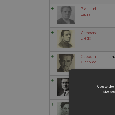
Bianchini
Laura
Campana
Diego
Cappellini
Il m
Giacomo
Pelosi
Pep
Giuseppe
Questo sito 
sito web
Poli Alfredo