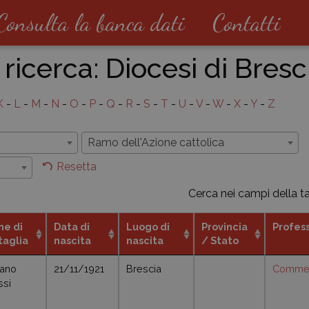
Consulta la banca dati
Contatti
 ricerca:
Diocesi di Bresc
K
-
L
-
M
-
N
-
O
-
P
-
Q
-
R
-
S
-
T
-
U
-
V
-
W
-
X
-
Y
-
Z
i
Ramo dell'Azione cattolica
Resetta
Cerca nei campi della t
e di
Data di
Luogo di
Provincia
Profes
taglia
nascita
nascita
/ Stato
iano
21/11/1921
Brescia
Commer
ssi