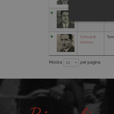
Rinaldini
Emiliano
Schivardi
Toni
Antonio
Mostra
per pagina
10