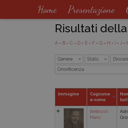
Home
Presentazione
Risultati della
A
-
B
-
C
-
D
-
E
-
F
-
G
-
H
-
I
-
J
-
Genere
Stato
Dioces
Onorificenza
Immagine
Cognome
Nom
e nome
bat
Bettinzoli
Adr
Mario
Gro