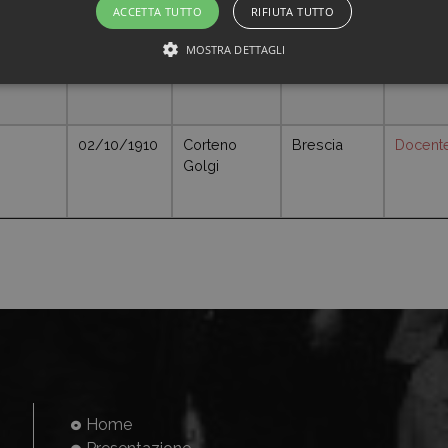
ACCETTA TUTTO
RIFIUTA TUTTO
MOSTRA DETTAGLI
19/01/1922
Brescia
Insegna
elemen
02/10/1910
Corteno
Brescia
Docent
Golgi
Home