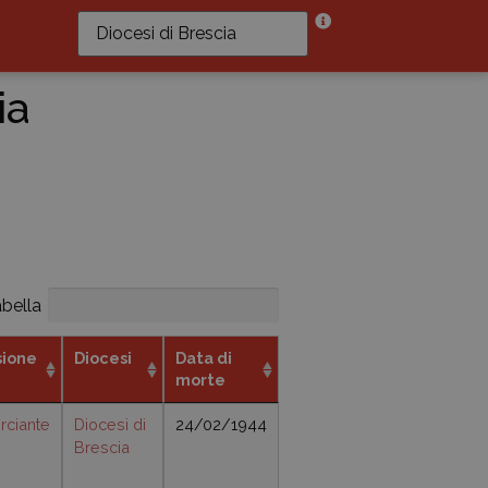
ia
abella
sione
Diocesi
Data di
morte
ciante
Diocesi di
24/02/1944
Brescia