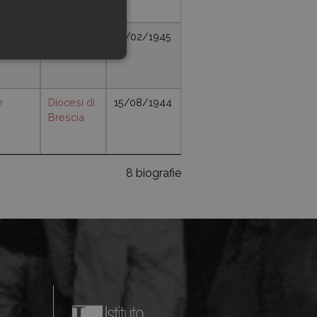
nte
Diocesi di
10/02/1945
tare
Brescia
e
Diocesi di
15/08/1944
Brescia
8 biografie